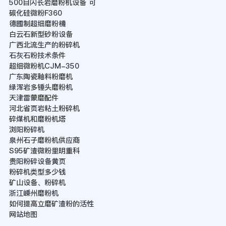
500目闪长岩磨粉机设备 可
碳化硅微粉F360
德國制超细磨粉機
白云石新型砂粉设备
广西北流生产的粉碎机
石灰石粉技术条件
超细微粉机CJM-350
广东陶瓷釉料粉磨机
绿浑岩多锤头磨粉机
天津雷蒙磨配件
河北省页岩粘土粉碎机
碎煤机和磨粉机塔
浏阳粉碎机
泉州石子磨粉机供应商
S95矿渣微粉里明重科
贵阳粉碎设备黄页
粉碎机类型多少钱
矿山设备、粉碎机
浙江嵊州磨粉机
如何提高立磨矿渣粉的活性
网站地图