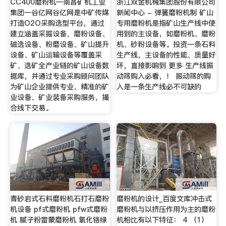
CC400磨粉机—南昌矿机工业
浙江双金机械集团股份有限公司
集团—谷亿网谷亿网是中矿传媒
新闻中心 - 弹簧磨粉机制 矿山
打造O2O采购选型平台，通过
专用磨粉机是指矿山生产线中使
建立涵盖采掘设备、磨粉设备、
用到的主设备，如磨粉机、磨粉
磁选设备、粉磨设备、矿山提升
机、砂粉设备等。投资一条石料
设备、矿山运输设备等覆盖采
生产线，主设备的性能、质量好
矿、选矿全产业链的矿山设备数
坏，直接影响到 更多 生产线振
据库，并通过专业采购顾问团队
动筛购入必看，！ 振动筛的购
为矿山企业提供专业、精准的矿
入是一条生产线必不可缺的
业设备、矿业装备采购服务，撮
合线下交易。
青砂岩式石料磨粉机石打石磨粉
磨粉机的设计_百度文库冲击式
机设备 pf式磨粉机 pfw式磨粉
磨粉机与以挤压作用为主的磨粉
机 腻子粉雷蒙磨粉机 氧化铬绿
机相比有以下特征： 4 （1）