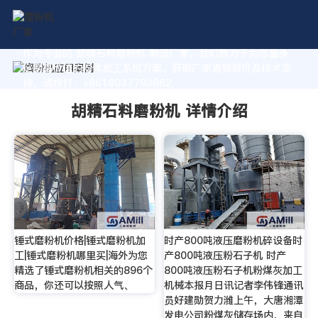
作为专业的 胡精石料磨粉机 制造厂家，我们致力于为您量身
定制高价值的粉体加工系统方案。获取厂家直销报价及技术支
持，请拨打：+8618037793862
胡精石料磨粉机 详情介绍
锤式磨粉机价格|锤式磨粉机加
时产800吨液压磨粉机碎设备时
工|锤式磨粉机哪里买|海外为您
产800吨液压粉石子机 时产
精选了锤式磨粉机相关的896个
800吨液压粉石子机粉煤灰加工
商品，你还可以按照人气、
机械本报月日讯记者李伟锋通讯
员好建勋贺力潍上午，大唐湘潭
发电公司粉煤灰储存场内，来自