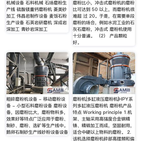
机械设备 石料机械 石场磨粉生
磨粉比小，冲击式磨粉机的磨粉
产线 硫酸镁重钙磨粉机 菱美砂
比可达到 50 以上，而磨粉机很
加工 伟晶岩制作设备 麦饭石粉
难超 过 20。于是，在需要单段
生产设备 石英岩研磨机 深成岩
磨粉的场合，例如水泥工业的石
深加工 青砂岩深加工
灰石磨粉，冲击式 磨粉机使用
十分普遍。 （2） 产品颗粒
好。
粗碎磨粉机设备 - 移动磨粉设
磨粉机|多缸液压磨粉机|HPY系
备 - 小型石料磨粉设备 磨粉设
列多缸液压磨粉机 磨粉机产品
备，因磨粉比大，磨粉物料多，
特点 Working principle 1.机
效果好等特点广泛应用于磨粉、
架、主轴采用高强度合金钢精
制砂、磨粉、选矿等生产线中。
铸、精锻加工而成，坚固耐用，
鹅卵石制砂生产线砂粉设备设备
适合中硬以上物料的磨粉。 2.
该机选择磨粉机碎部高摆频和偏