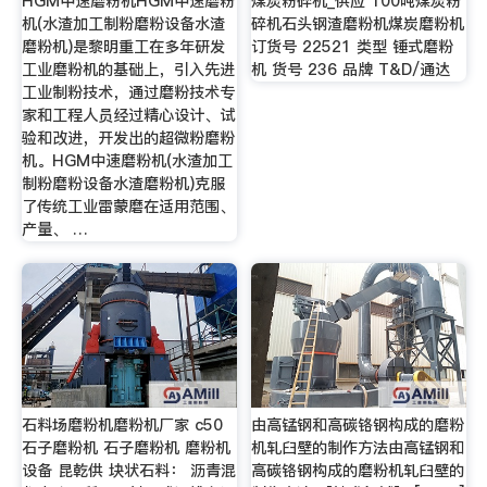
HGM中速磨粉机HGM中速磨粉
煤炭粉碎机_供应 100吨煤炭粉
机(水渣加工制粉磨粉设备水渣
碎机石头钢渣磨粉机煤炭磨粉机
磨粉机)是黎明重工在多年研发
订货号 22521 类型 锤式磨粉
工业磨粉机的基础上，引入先进
机 货号 236 品牌 T&D/通达
工业制粉技术，通过磨粉技术专
家和工程人员经过精心设计、试
验和改进，开发出的超微粉磨粉
机。HGM中速磨粉机(水渣加工
制粉磨粉设备水渣磨粉机)克服
了传统工业雷蒙磨在适用范围、
产量、 …
石料场磨粉机磨粉机厂家 c50
由高锰钢和高碳铬钢构成的磨粉
石子磨粉机 石子磨粉机 磨粉机
机轧臼壁的制作方法由高锰钢和
设备 昆乾供 块状石料： 沥青混
高碳铬钢构成的磨粉机轧臼壁的