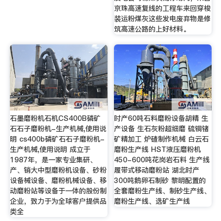
京珠高速复线的工程车来回穿梭
装运粉煤灰这些发电废弃物是修
筑高速公路的上好材料。
石墨磨粉机石机CS400B磷矿
时产60吨石料磨粉设备胡精 生
石石子磨粉机-生产机械,使用说
产设备 生石灰粉超细磨 硫铜锗
明 cs400b磷矿石石子磨粉机-
矿精加工 炉碴制作机械 白云石
生产机械,使用说明 成立于
磨粉生产线 HST液压磨粉机
1987年，是一家专业集研、
450-600吨花岗岩石料 生产线
产、销大中型磨粉机设备、砂粉
履带式移动磨粉站 湖北时产
设备械设备、磨粉机械设备、移
300吨鹅卵石制砂 黎明配置的
动磨粉站等设备于一体的股份制
全套磨粉生产线、制砂生产线、
企业，致力于为全球客户提供品
磨粉生产线、选矿生产线
类全