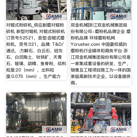
对辊式粉碎机_供应耐磨对辊粉
双金机械|浙江双金机械集团股
碎机 新型对辊机 对辊式粉碎机
份有限公司-磨粉机品牌企业 磨
订货号:52521，类型:齿辊式磨
粉机品牌 环球磨粉机网
粉机，货号:321，品牌: T&D/
Ycrusher.com 中国最权威的
通达，:方解石、白云石、硅灰
磨粉机行业媒体和商务平台 浙
石、白泥陶土、钛铁矿、天青
江双金机械集团股份有限公司是
石、玻璃、胡精、鱼骨粉，给料
一家集成套设备的研发、生产、
粒度:20（mm），出料粒
销售及工程项目施工为一体的国
度:0.075（mm），生产能力
家级高新技术企业，以设备提供
商。