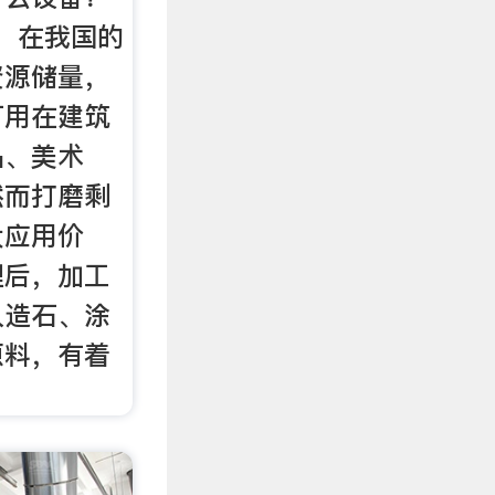
石，在我国的
资源储量，
可用在建筑
品、美术
然而打磨剩
大应用价
理后，加工
人造石、涂
原料，有着