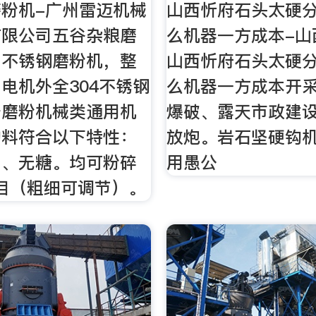
粉机-广州雷迈机械
山西忻府石头太硬
有限公司五谷杂粮磨
么机器一方成本-山
为不锈钢磨粉机，整
山西忻府石头太硬
电机外全304不锈钢
么机器一方成本开
于磨粉机械类通用机
爆破、露天市政建
物料符合以下特性：
放炮。岩石坚硬钩
油、无糖。均可粉碎
用愚公
00目（粗细可调节）。