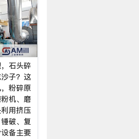
理，石头碎
成沙子？这
机，粉碎原
磨粉机、磨
是利用挤压
、锤破、复
粉设备主要