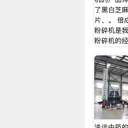
了黑白芝
片、。 倍
粉碎机是
粉碎机的
浅谈中药的