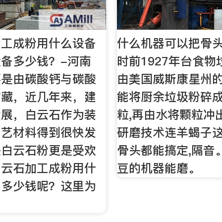
加工成粉用什么设备
什么机器可以把骨头
备多少钱？-河南
时前1927年台食
要是由碳酸钙与碳酸
由美国威斯康星州
矿藏，近几年来，建
能将厨余垃圾粉碎
发展，白云石作为装
粒,再由水将颗粒冲
工艺材料得到很快发
研磨技术连羊蝎子
是白云石粉更是受欢
骨头都能搞定,隔音
白云石加工成粉用什
豆的机器能磨。
？多少钱呢？这里为