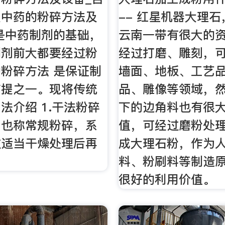
谈中药的粉碎方法及
-- 红星机器大理
是中药制剂的基础，
云南一带有很大的
制剂前大都要经过粉
经过打磨、雕刻，
粉碎方法 是保证制
墙面、地板、工艺
前提之一。现将传统
品、雕像等领域，
法介绍 1.干法粉碎
下的边角料也有很
，也称常规粉碎，系
值，可经过磨粉处
过适当干燥处理后再
成大理石粉，作为
。
料、粉刷料等制造
很好的利用价值。