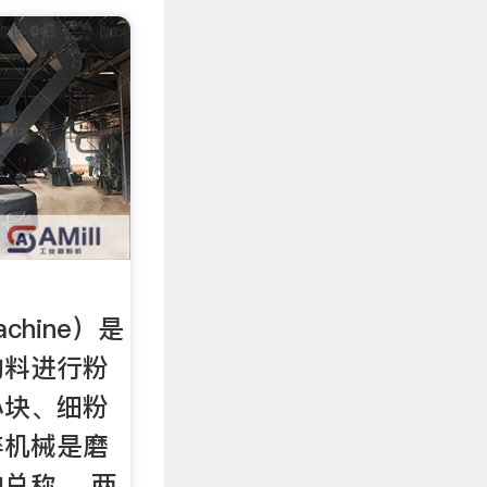
achine）是
物料进行粉
小块、细粉
碎机械是磨
总称。 两