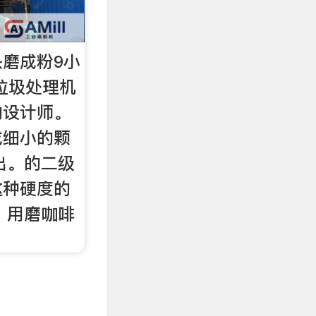
磨成粉9小
物垃圾处理机
的设计师。
成细小的颗
出。的二级
这种硬度的
。用磨咖啡