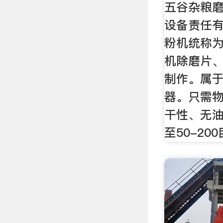
五谷杂粮磨
设备责任
粉机统称
机除磨片、
制作。属
器。只需
干性、无
至50-2