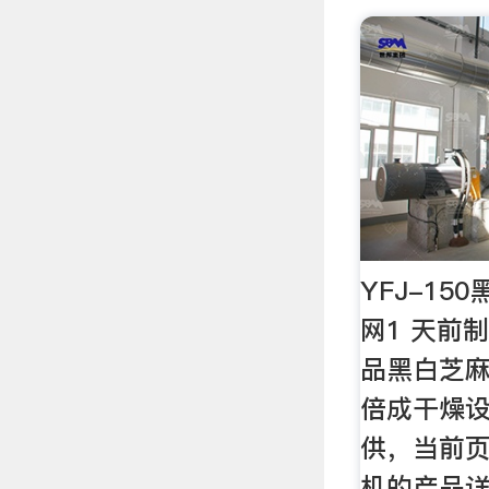
YFJ-15
网1 天前
品黑白芝
倍成干燥
供，当前
机的产品