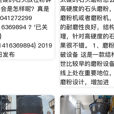
果会是怎样呢？真是
高硬度的石头磨粉
41272299
磨粉机或者磨粉机
416369894 ? '已关
的耐磨性良好，结
}
理，针对高硬度的
1416369894} 2019
果很不错。 1、磨
日发布
破设备 这是一款结
世比较早的磨粉设
线上处在重要地位，
磨粉设计，增加进