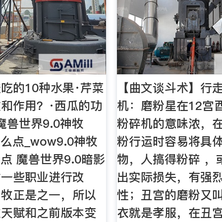
吃的10种水果·芹菜
【曲文谈斗术】行
和作用？·西瓜的功
机：磨粉星在12宫
魔兽世界9.0神牧
粉碎机的意味浓，
么点_wow9.0神牧
粉行运时容易将具
点 魔兽世界9.0暗影
物，人搞得粉碎 ，
对一些职业进行改
出实际损失，有强
神牧正是之一，所以
性；丑宫的磨粉又
牧天赋和之前版本变
衣就是孝服，在丑