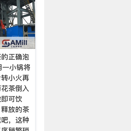
茶的正确泡
用一小锅将
后转小火再
菊花茶倒入
浓即可饮
，释放的茶
麿吧，这种
工序稍繁琐