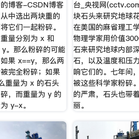
的博客-CSDN博客
台_央视网(cctv.c
，从中选出两块重的
块石头来研究地球
后将它们一起粉碎。
在美国的麻省理工
重量分别为 x 和
物理学家用价值30
<= y。那么粉碎的可能
石来研究地球内部
如果 x==y，那么两
石，以及温度和压
会被完全粉碎；如果
响它们的。七年间，
，那么重量为 x 的石头
被这些科学家粉碎
碎，而重量为 y 的
的严肃，石头也带
 y-x。
丽。