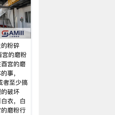
走的粉碎
酉宫的磨粉
在酉宫的磨
体的事，
或者至少搞
烈的破坏
叫白衣，白
宫的磨粉行