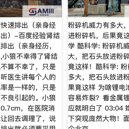
何快速排出（亲身经
粉碎机威力有多大
出）-百度经验肾结
进粉碎机，后果竟这
速排出（亲身经历，
学 酷科学: 粉碎机
,小狼不幸得了肾结
大，把石头放进粉碎
也不算不幸了，只是
竟这样！酷科学: 
，听医生讲每个人的
多大，把石头放进
几率是一样的，只是
果竟这样 为啥锂电
惯不良引起的。小狼
容易炸裂？看金属
0.7cm，在医院消
应就明白了 03:04
就让回去调理了，说
下突现庞然大物！面
然排出就必须要采用
个北京