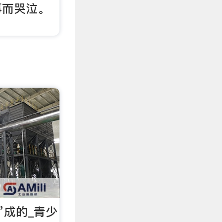
事而哭泣。
”成的_青少