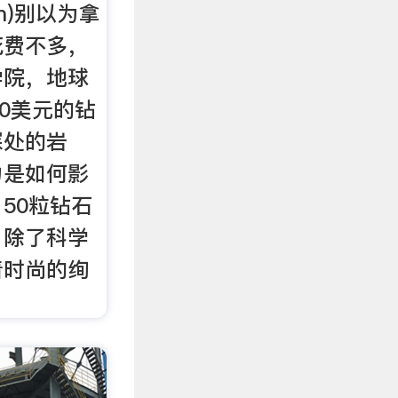
om)别以为拿
花费不多，
学院，地球
00美元的钻
深处的岩
力是如何影
50粒钻石
。除了科学
着时尚的绚