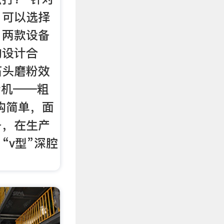
，可以选择
，两款设备
构设计合
石头磨粉效
粉机——粗
构简单，面
备，在生产
“v型”深腔