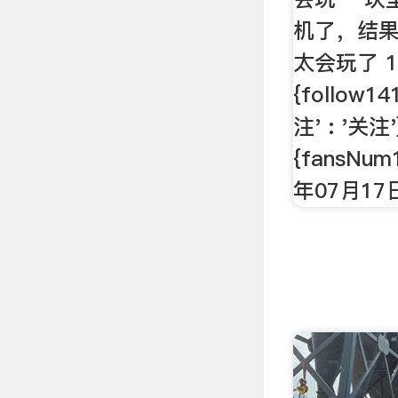
机了，结
太会玩了 10
{follow1
注' : '关注'
{fansNum
年07月17