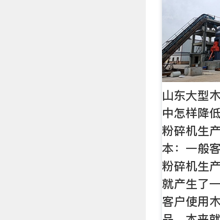
山东大型
中怎样降
粉碎机生
本：一般
粉碎机生
就产生了
客户使用
品，本来