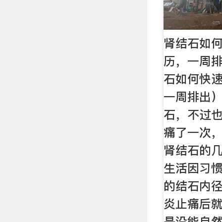
肾结石如
历，一周排
石如何快
一周排出）
石，不过
痛了一次
肾结石的
生活因习
的结石内径
炎止痛后
是没能自