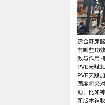
适合降尿酸
有哪些功效
效与作用·
PVE天赋怎
PVE天赋加
国度将会
动，比如
新版本神