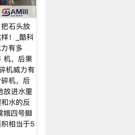
，把石头放
样！_酷科
威力有多
 机，后果
粉碎机威力有
粉碎机，后
池放进水里
锂和水的反
 嫦娥四号脚
积相当于5