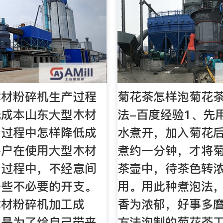
木材粉碎机生产过程
菊花茶怎样泡菊花
低成本山东大型木材
法-百度经验1、先
产过程中怎样降低成
水煮开，加入菊花
客户在使用大型木材
煮约一分钟，才将
产过程中，不经意间
茶壶中，待茶色转
一些不必要的开支。
用。用此种煮泡法
木材粉碎机加工成
香为浓郁，好事多
就是为了给自己带来
方法泡制的菊花茶