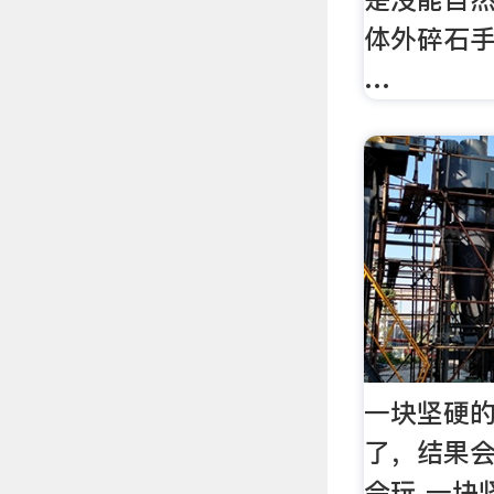
体外碎石
…
一块坚硬
了，结果
会玩 一块