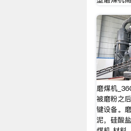
磨煤机_3
被磨粉之
键设备。
泥，硅酸盐
煤机 材料