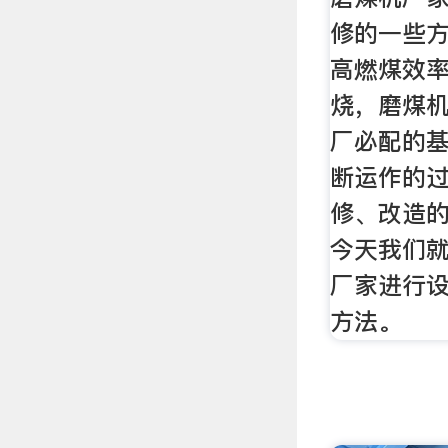
修的一些
高燃煤效
烧，磨煤
厂必配的
断运作的
修、改造
今天我们
厂家进行
方法。