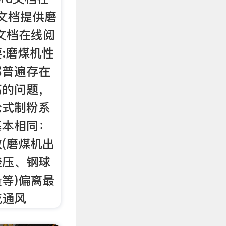
文档提供磨
d文档在线阅
:磨煤机性
都普遍存在
高的问题，
仓式制粉系
基本相同：
(磨煤机出
差压、钢球
等)偏离最
统通风