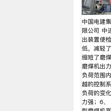
中国电建
限公司 中
出装置使
低，减轻
缩短了磨煤
磨煤机出力可
负荷范围内
越的控制
负荷的变
力强；6、 
型磨煤机