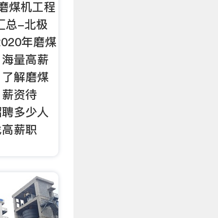
磨煤机工程
汇总-北极
020年磨煤
，海量高薪
，了解磨煤
、薪资待
招聘多少人
找高薪职
！