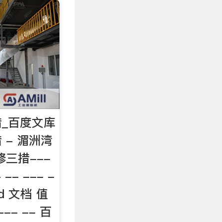
_百度文库
 - 湄洲湾
三措---
 -- --- -
rd 文档 值
-- -- 百