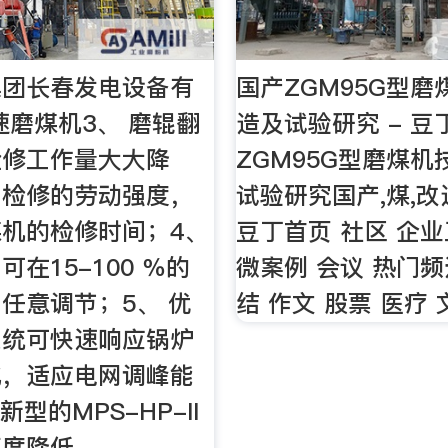
集团长春发电设备有
国产ZGM95G型
速磨煤机3、 磨辊翻
造及试验研究 - 豆
检修工作量大大降
ZGM95G型磨煤
了检修的劳动强度，
试验研究国产,煤,改
机的检修时间；4、
豆丁首页 社区 企业
在15-100 ％的
微案例 会议 热门频
任意调节；5、 优
结 作文 股票 医疗
系统可快速响应锅炉
化，适应电网调峰能
新型的MPS-HP-II
高度降低