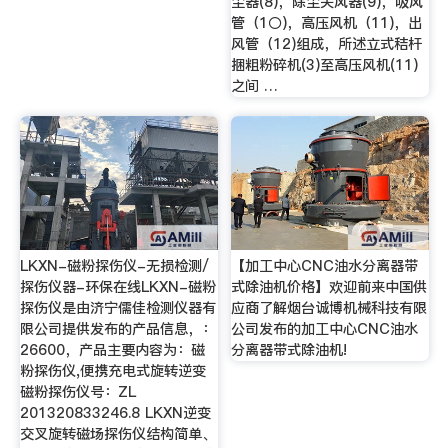
尘器(8)，除尘关风器(9)，吸风
管（1〇)，高压风机（11)，出
风管（12)组成，所述立式秸杆
捆粗粉碎机(3)至高压风机(11)
之间 …
LKXN-磁粉探伤仪-无损检测/
【加工中心CNC油水分离器带
探伤仪器-环保在线LKXN-磁粉
式除油机价格】欢迎前来中国供
探伤仪是由济宁儒佳检测仪器有
应商了解烟台诚博机械科技有限
限公司提供发布的产品信息，：
公司发布的加工中心CNC油水
26600，产品主要内容为：磁
分离器带式除油机!
粉探伤仪,便携充电式旋转逆变
磁粉探伤仪号：ZL
201320833246.8 LKXN逆变
交叉旋转磁场探伤仪结构简单、