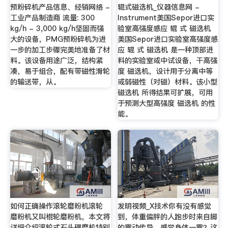
预粉碎机产品信息、经销网络 -
辊式磁选机_仪器信息网 -
工业产品制造商 流量: 300
Instrument美国Sepor进口实
kg/h - 3,000 kg/h坚固而强
验室高强度感应 辊 式 磁选机
大的设备，PMG预粉碎机为进
美国Sepor进口实验室高强度感
一步的加工步骤完美地准备了材
应 辊 式 磁选机 是一种顶部进
料。该设备用途广泛，结构紧
料的实验室或中试设备，干高强
凑，易于组合，配有带磁性滑轮
度 磁选机，设计用于分离中等
的输送带，从。
或弱磁性（对磁）材料。该小型
磁选机 所得结果可扩展，可用
于预测大型高强度 磁选机 的性
能。
如何正确操作滚轮磨粉机滚轮
发明视频_X技术你有没有感觉
磨粉机又叫棍轮磨粉机，本文将
到，体重偏胖的人跑步时来自脚
详细介绍滚轮式石头碾磨机特别
的震动传导，感觉身体一震？这