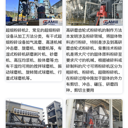
超细粉碎机2、常见的超细粉碎
高研磨齿轮式粉碎机的制作方法
设备从加工方法分类，有干式超
本发明涉及粉碎领域，将固体物
细粉碎设备如气流磨、高速机械
料进行粉碎，特别是涉及到高研
冲击磨、旋磨机、辊磨机等，有
磨齿轮式粉碎机。背景技术粉碎
湿式粉碎机研磨剥片机、砂磨
机是将大尺寸的固体原料粉碎至
机、高压均浆机、胶体磨等;也
要求尺寸的机械。根据被碎料或
有干湿均可用的搅拌球磨机、振
碎制料的尺寸可将粉碎机区分为
动球磨机、旋转筒式球磨机、行
粗碎机、粉碎机、超微粉碎机。
星式球磨机等。
在粉碎过程中施加于固体的外力
有剪切、冲击、碾压、研磨四
种。剪切主要用