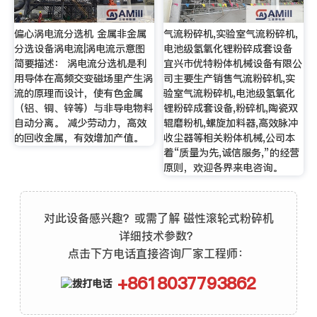
偏心涡电流分选机 金属非金属
气流粉碎机,实验室气流粉碎机,
分选设备涡电流|涡电流示意图
电池级氢氧化锂粉碎成套设备
简要描述： 涡电流分选机是利
宜兴市优特粉体机械设备有限公
用导体在高频交变磁场里产生涡
司主要生产销售气流粉碎机,实
流的原理而设计，使有色金属
验室气流粉碎机,电池级氢氧化
（铝、铜、锌等）与非导电物料
锂粉碎成套设备,粉碎机,陶瓷双
自动分离。 减少劳动力，高效
辊磨粉机,螺旋加料器,高效脉冲
的回收金属，有效增加产值。
收尘器等相关粉体机械,公司本
着“质量为先,诚信服务,”的经营
原则，欢迎各界来电咨询。
对此设备感兴趣？或需了解 磁性滚轮式粉碎机
详细技术参数？
点击下方电话直接咨询厂家工程师：
+8618037793862