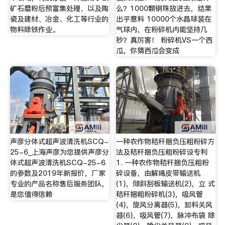
矿石磨粉后预富集处理、以及陶
么？1000颗钢珠放进去，结果
瓷及建材、冶金、化工等行业的
出乎意料 10000个水晶球装在
物料除铁作业。
气球内，在粉碎机内能坚持几
秒？真厉害！ 粉碎机VS一个西
瓜，你猜西瓜会变成
声彦分体式超声波清洗机SCQ-
一种农作物秸秆捆负压粗粉碎方
25-6_上海声彦为您提供声彦分
法及秸秆捆负压粗粉碎设专利
体式超声波清洗机SCQ-25-6
1. 一种农作物秸秆捆负压粗粉
的参数及2019年新报价，厂家
碎设备，由解绳皮带输送机
专业的产品名称售后服务团队，
(1)，倾斜刮板输送机(2)，立 式
是您值得信赖
秸秆捆粗粉碎机(3)，吸风管
(4)，旋风分离器(5)，卸料关风
器(6)，吸风管(7)，脉冲布袋 除