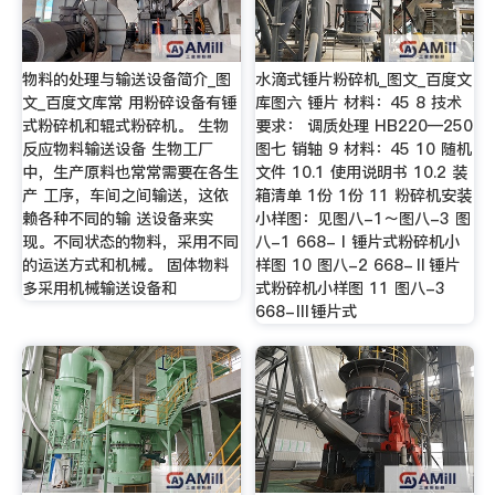
物料的处理与输送设备简介_图
水滴式锤片粉碎机_图文_百度文
文_百度文库常 用粉碎设备有锤
库图六 锤片 材料：45 8 技术
式粉碎机和辊式粉碎机。 生物
要求： 调质处理 HB220—250
反应物料输送设备 生物工厂
图七 销轴 9 材料：45 10 随机
中，生产原料也常常需要在各生
文件 10.1 使用说明书 10.2 装
产 工序，车间之间输送，这依
箱清单 1份 1份 11 粉碎机安装
赖各种不同的输 送设备来实
小样图：见图八-1～图八-3 图
现。不同状态的物料，采用不同
八-1 668-Ⅰ锤片式粉碎机小
的运送方式和机械。 固体物料
样图 10 图八-2 668-Ⅱ锤片
多采用机械输送设备和
式粉碎机小样图 11 图八-3
668-Ⅲ锤片式