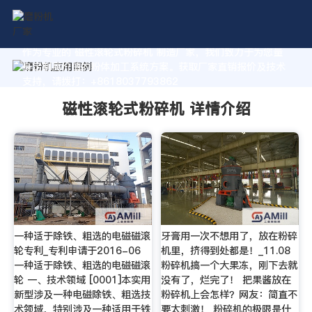
作为专业的 磁性滚轮式粉碎机 制造厂家，我们致力于为您量
身定制高价值的粉体加工系统方案。获取厂家直销报价及技术
支持，请拨打：+8618037793862
磁性滚轮式粉碎机 详情介绍
一种适于除铁、粗选的电磁磁滚
牙膏用一次不想用了，放在粉碎
轮专利_专利申请于2016-06
机里，挤得到处都是！_11.08
一种适于除铁、粗选的电磁磁滚
粉碎机搞一个大果冻，刚下去就
轮 一、技术领域 [0001]本实用
没有了，烂完了！ 把果酱放在
新型涉及一种电磁除铁、粗选技
粉碎机上会怎样？网友：简直不
术领域，特别涉及一种适用于铁
要太刺激！ 粉碎机的极限是什