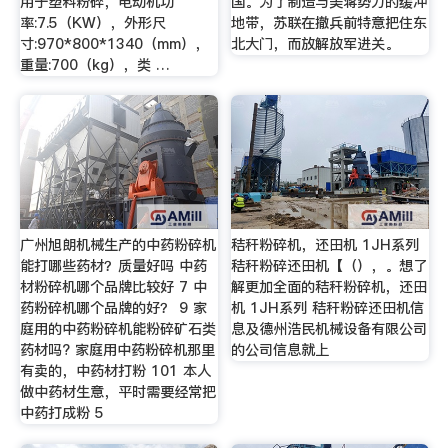
用于塑料粉碎，电动机功
国。为了制造与美蒋势力的缓冲
率:7.5（KW），外形尺
地带，苏联在撤兵前特意把住东
寸:970*800*1340（mm），
北大门，而放解放军进关。
重量:700（kg），类 …
广州旭朗机械生产的中药粉碎机
秸秆粉碎机，还田机 1JH系列
能打哪些药材？质量好吗 中药
秸秆粉碎还田机【（），。想了
材粉碎机哪个品牌比较好 7 中
解更加全面的秸秆粉碎机，还田
药粉碎机哪个品牌的好？ 9 家
机 1JH系列 秸秆粉碎还田机信
庭用的中药粉碎机能粉碎矿石类
息及德州浩民机械设备有限公司
药材吗? 家庭用中药粉碎机那里
的公司信息就上
有卖的，中药材打粉 101 本人
做中药材生意，平时需要经常把
中药打成粉 5