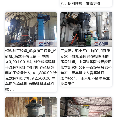
机。返回搜狐，查看更多
饲料加工设备_粮食加工设备_粉
王大珩：邓小平口中的“扫厕所
碎机_箱式干燥设备 - 中国
专家”-搜狐新闻就在扫厕所的
￥3,001.00 多功能杂粮粉碎机
那段时间，中国科学院长春应用
干湿饲料秸秆粉碎机 养殖场饲
化学研究所又有一百多名名老科
料加工设备批发 ￥1,800.00 沙
学家、青年科技人员等被打
克龙饲料粉碎机￥2,500.00 牛
成“特务”。 王大珩不顾单奎章
羊用的揉丝机 自动进料揉丝机
身居高位
揉 …