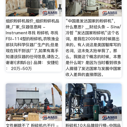
组织粉碎机报价_组织粉碎机品
“中国是发达国家的粉碎机”，
牌_厂家_仪器信息网 -
什么意思？__财经头条 - Sina/
Instrument寻找 粉碎机 寻找
冷哲 “发达国家粉碎机”这个名
FSI-114型的粉碎机,农牧渔业
词，是我在2009年的时候提出
部扶沟科学仪器厂生产的,但是
来的。有人说这是美国智库写的
现在找不到该厂了,如果有高手
名词，这未免太抬举我了。那
知道该仪器的任何信息,请告之,
么，我提这个概念的时候，本意
谢谢!(求购5台) 品牌： 安捷伦
是什么呢？是因为当时看到很多
： 20万-50万
人搞错了发达国家与发展中国家
收入差异的直接原因。
文件删除不了 粉碎机也不行 -
粉碎机10大品牌排行榜-中国品