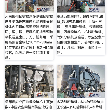
河南郑州杨树据沫多少钱杨树据
高速万能粉碎机_超微粉碎机设
沫多少钱锯末粉碎机是利用通过
备_超细气流粉碎机-上海化三
机体内刀具的高速旋转把物料、
粉 主要从事粉碎机、气流粉碎
切、锤、粉、经风机把成品颗粒
机、万能粉碎机、机械粉碎机、
吸收送至出口。刀。锤并用，采
气流分级机及输送、除尘配套产
用高碳合金钢把10mm-30mm
品的研发和生产。公司集调研、
的竹木原料粉碎成1-8之间的颗
设计、开发、制造、服务于一
粒状，以满足进一步的加工要
体。
求。
梧州供应液压油桶粉碎机主要参
多功能粉碎机-木片秸秆粉碎加
数-中国农业网梧州供应液压油
工设备-多功能粉碎机-木片秸