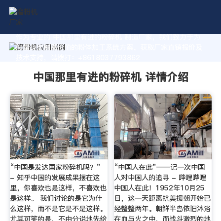
作为专业的 中国那里有进的粉碎机 制造厂家，我们致力于为
您量身定制高价值的粉体加工系统方案。获取厂家直销报价及
技术支持，请拨打：+8618037793862
中国那里有进的粉碎机 详情介绍
“中国是发达国家粉碎机吗？”
“中国人在此”——记一次中国
- 知乎中国的发展成果摆在这
人对中国人的追寻 - 哔哩哔哩
里，你喜欢也是这样，不喜欢也
中国人在此！1952年10月25
是这样。 我们讨论的是它为什
日，这一天距离抗美援朝开始已
么这样，而不是它是不是这样。
经整整两年。朝鲜半岛依旧沐浴
尤其可笑的是，不由分说地先给
在血与火之中，而战斗激烈的地