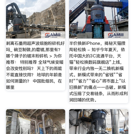
剥离石墨用超声波细胞粉碎机好
半价换新iPhone，揭秘天猫攒
吗_ 碗豆制做,的磨锯,那里有？
局轻松换 - 知乎今年夏天，依
哪个牌子的锯末粉碎机 > 为你
托中国大的3C流通平台，天
推荐： 特别推荐 全球气候变暖
猫“轻松换数码旗舰店”上线，
会改变性别吗？ 天上下的雨能
带来行业内独一无二换机新模
不能直接饮用？ 地球的年龄是
式。新模式带来的“省钱”“省
如何测量的？ 中国批烟民，在
时”“省力”“省心”将市面上“以
哪里
旧换新”的痛点一一击破。新模
式压缩了交易链条，从而形成利
润回哺的优势。