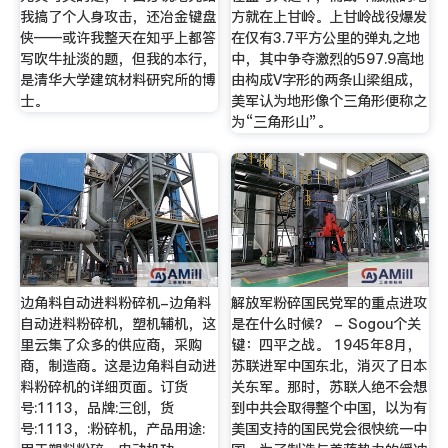
我搞了个人身攻击，还冶金键盘
方就在上甘岭。上甘岭战役爆发
侠——或许我整天在知乎上都答
在仅有3.7平方公里的弹丸之地
写吹牛扯淡的题，但我的本行，
中，其中争夺激烈的597.9高地
是清华大学建筑材料研究所的博
由构成V字形的两条山梁组成，
士。
美军认为地形像个三角形便称之
为“三角形山”。
边角料自动进料粉碎机-边角料
解放军粉碎国民党军的重点进攻
自动进料粉碎机，塑机辅机，这
是在什么时候？ - Sogou个关
里云集了众多的供应商，采购
键：四平之战。 1945年8月，
商，制造商。这是边角料自动进
苏联进军中国东北，消灭了日本
料粉碎机的详细页面。订货
关东军。那时，苏联人绝不会想
号:1113，品牌:三创，货
到中共会取得整个中国，以为有
号:1113，:粉碎机，产品用途:
美国支持的国民党会很快统一中