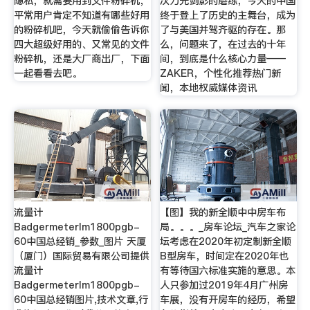
隐私，就需要用到文件粉碎机，
次刀光剑影的磨练，今天的中国
平常用户肯定不知道有哪些好用
终于登上了历史的主舞台，成为
的粉碎机吧，今天就偷偷告诉你
了与美国并驾齐驱的存在。那
四大超级好用的、又常见的文件
么，问题来了，在过去的十年
粉碎机，还是大厂商出厂，下面
间，到底是什么核心力量——
一起看看去吧。
ZAKER，个性化推荐热门新
闻，本地权威媒体资讯
流量计
【图】我的新全顺中中房车布
Badgermeterlm1800pgb-
局。。。_房车论坛_汽车之家论
60中国总经销_参数_图片 天厦
坛考虑在2020年初定制新全顺
（厦门）国际贸易有限公司提供
B型房车，时间定在2020年也
流量计
有等待国六标准实施的意思。本
Badgermeterlm1800pgb-
人只参加过2019年4月广州房
60中国总经销图片,技术文章,行
车展，没有开房车的经历，希望