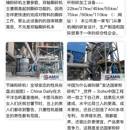
桶粉碎机主要参数，双轴撕碎机
秆粉碎加工设备---
主要就是起到撕碎功能的，因而
22kw/37kw/45kw/55kw/
怎样更快速的完成对物料的撕碎
75kw /90kw/110kw （：.网
工作，那么此设备的的效率就更
址：） 本公司是一家专门从事
高些，不光是双轴撕碎机本
机械的研发设计，生产制造和国
际贸易于一体的综合性企业。
节操粉碎机！全球变态的性风俗
中国为什么被叫做“发达国家粉
盘点(组图) - China Daily在太
碎机”？_世界 - Sohu中国工程
平洋岛屿基里维纳，卡图马族的
师一怒之下自己弄，结果后大桥
女人们庆祝甘薯节时，岛上的男
建成，水平比荷兰人的更高，成
人们都收到警告，只要性机能健
本更低，还自己创造了400多项
全的男性都有危险。
专利。 你弄啥东西，我都能
弄，还能比你更便宜，产品更有
竞争力，这就是发达国家粉碎