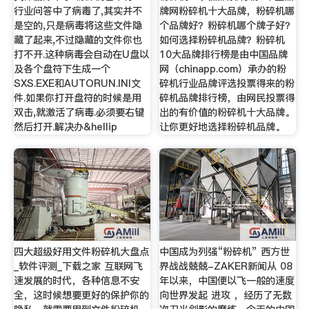
行业问答中了病毒了,其实并不
牌网粉碎机十大品牌，粉碎机哪
是空的,只是病毒将这些文件隐
个品牌好？粉碎机哪个牌子好？
藏了起来,不过隐藏的文件你也
如何选择粉碎机品牌？粉碎机
打不开.这种病毒会自动在U盘以
10大品牌排行榜是由中国品牌
及各个盘符下生成一个
网（chinapp.com）承办的粉
SXS.EXE和AUTORUN.INI文
碎机行业品牌评选投票得来的粉
件.如果你打开盘符的时候是用
碎机品牌排行榜，由网民投票得
双击,就激活了病毒.必须要右键
出的有价值的粉碎机十大品牌。
然后打开.解决办&hellip
让你更好地选择粉碎机品牌。
四大超级好用文件粉碎机大盘点
中国成为列强“粉碎机” 西方世
_软件评测_下载之家 互联网飞
界战战兢兢-ZAKER新闻从 08
速发展的时代，各种信息不安
年以来，中国便以飞一般的速度
全，这时候想要更好的保护你的
向世界发起 进攻 ，经历了无数