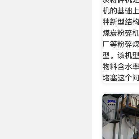
机的基础
种新型结
煤炭粉碎
厂等粉碎
型。该机
物料含水
堵塞这个