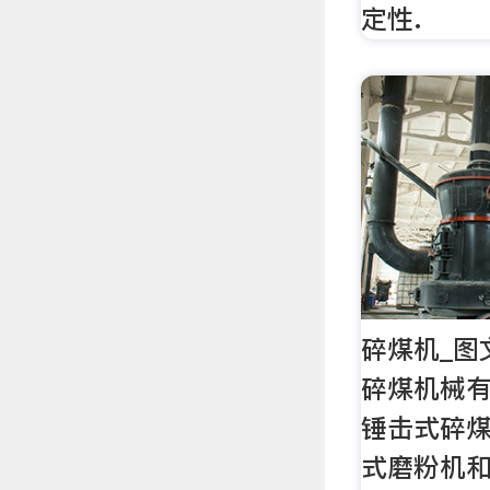
定性.
碎煤机_图
碎煤机械有
锤击式碎
式磨粉机