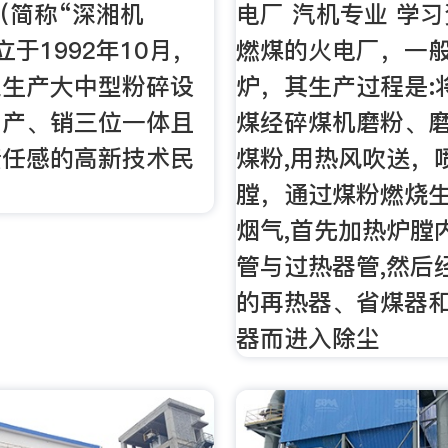
（简称“深湘机
电厂 汽机专业 学
立于1992年10月，
燃煤的火电厂，一
业生产大中型粉碎设
炉，其生产过程是:
、产、销三位一体且
煤经碎煤机磨粉、
责任感的高新技术民
煤粉,用热风吹送，
膛，通过煤粉燃烧
烟气,首先加热炉膛
管与过热器管,然后
的再热器、省煤器
器而进入除尘