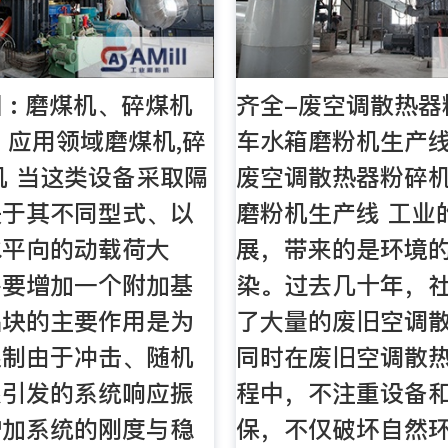
 : 磨煤机、碎煤机
齐全-废空调散热器
- 应用领域磨煤机,碎
车水箱磨粉机生产线
机 当这类设备采取隔
废空调散热器粉碎机
决于其不同型式、以
磨粉机生产线 工业
水平向的动载荷大
展，带来的是环境
需要增加一个附加基
染。过去几十年，
础块的主要作用是为
了大量的废旧空调
限制由于冲击、随机
同时在废旧空调散
振引发的系统响应振
程中，不注重设备
增加系统的刚度与稳
保，不仅破坏自然