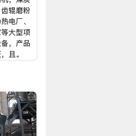
，齿辊磨粉
为热电厂、
家等大型项
设备，产品
证，且。