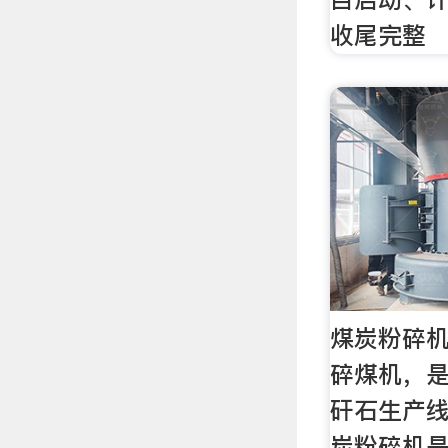
收尾完整
煤炭粉碎机
碎煤机，
矸石生产线
炭粉碎机