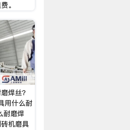
浪费。
耐磨焊丝？
具用什么耐
么耐磨焊
制砖机磨具