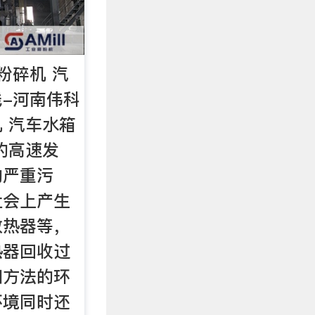
粉碎机 汽
-河南伟科
 汽车水箱
的高速发
的严重污
社会上产生
散热器等，
热器回收过
和方法的环
环境同时还