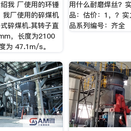
绍我 厂使用的环锤
用什么耐磨焊丝？
 我厂使用的碎煤机
品：估价：1，？实
环锤式碎煤机.其转子直
品系列编号：齐全
0mm，长度为2100
为 47.1m/s。