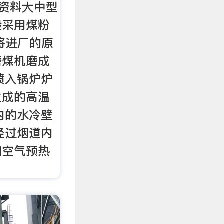
习资料大中型
般采用煤粉
将进厂的原
磨煤机磨成
喷入锅炉炉
生成的高温
内的水冷壁
经过烟道内
和空气预热