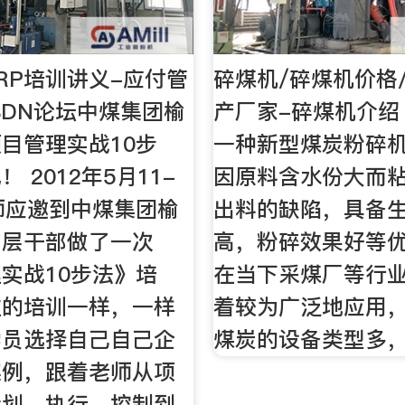
RP培训讲义-应付管
碎煤机/碎煤机价格
SDN论坛中煤集团榆
产厂家-碎煤机介绍
目管理实战10步
一种新型煤炭粉碎
 2012年5月11-
因原料含水份大而
师应邀到中煤集团榆
出料的缺陷，具备
中层干部做了一次
高，粉碎效果好等
实战10步法》培
在当下采煤厂等行
往的培训一样，一样
着较为广泛地应用
学员选择自己自己企
煤炭的设备类型多
案例，跟着老师从项
计划、执行、控制到