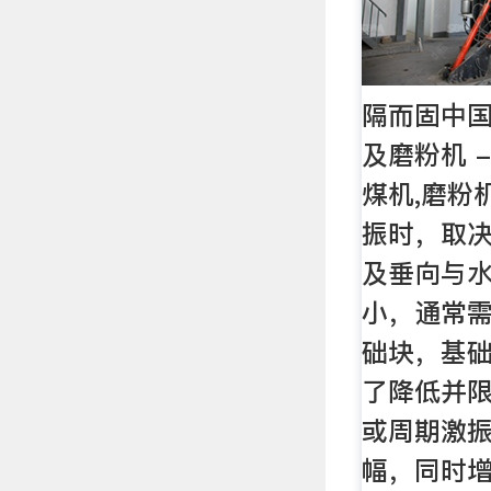
隔而固中国
及磨粉机 
煤机,磨粉
振时，取
及垂向与
小，通常
础块，基
了降低并
或周期激
幅，同时