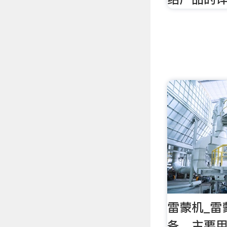
雷蒙机_雷
备，主要