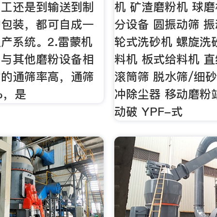
加工还是到输送到制
机 矿渣磨粉机 球磨
的包装，都可自成一
分设备 圆振动筛 
产系统。2.雷蒙机
轮式洗砂机 螺旋洗
）与其他磨粉设备相
料机 板式给料机 
它的通筛率高，通筛
滚筒筛 脱水筛/细砂
%，是
冲除尘器 移动磨粉站
动破 YPF-式