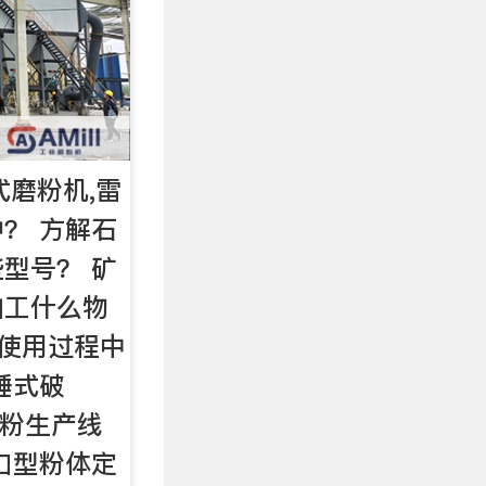
式磨粉机,雷
？ 方解石
型号？ 矿
加工什么物
的使用过程中
锤式破
 磨粉生产线
口型粉体定