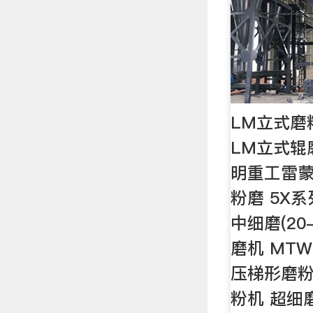
LM立式磨
LM立式辊
明重工雷蒙
粉磨 5X
中细磨(20
磨机 MT
压梯形磨粉
粉机 超细磨(