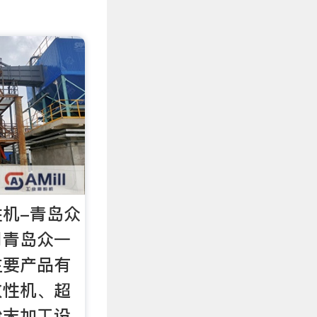
性机-青岛众
司青岛众一
主要产品有
改性机、超
粉末加工设