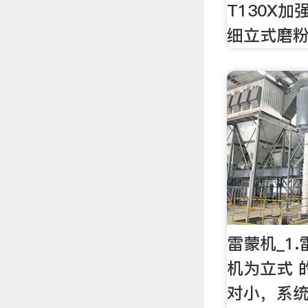
T130X加
细立式磨粉
雷蒙机_1
机为立式 
对小，系