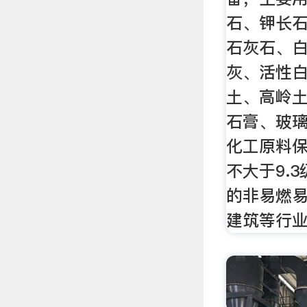
石、钾长
石灰石、
灰、活性
土、高岭
石膏、玻
化工原料
不大于9.
的非易燃
建筑等行业