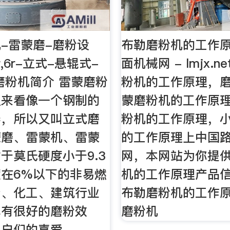
-雷蒙磨-磨粉设
布勒磨粉机的工作原
,5r,6r-立式-悬辊式-
面机械网 - lmjx.
磨粉机简介 雷蒙磨粉
粉机的工作原理，
上来看像一个钢制的
蒙磨粉机的工作原
器，所以又叫立式磨
粉机的工作原理，
蒙磨、雷蒙机、雷蒙
的工作原理上中国
于莫氏硬度小于9.3
网，本网站为你提
在6%以下的非易燃
机的工作原理产品
产、化工、建筑行业
布勒磨粉机的工作
具有很好的磨粉效
磨粉机
用户们的喜爱。