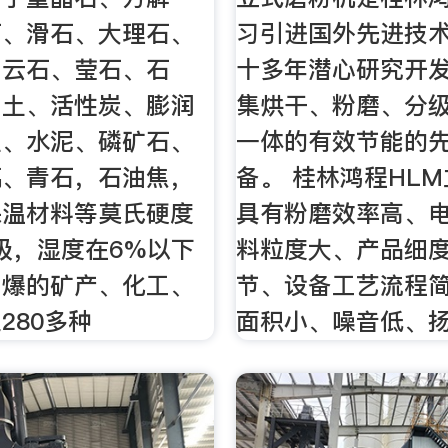
石、滑石、大理石、
习引进国外先进技
白云石、莹石、石
十多年潜心研究开
白土、活性炭、膨润
集烘干、粉磨、分
土、水泥、磷矿石、
一体的有效节能的
璃、青石，石油焦，
备。 桂林鸿程HL
保温材料等莫氏硬度
具有粉磨效率高、
3级，湿度在6%以下
料粒度大、产品细
易爆的矿产、化工、
节、设备工艺流程
280多种
面积小、噪音低、