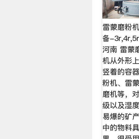
雷蒙磨粉机
备-3r,4r
河南 雷蒙
机从外形
竖着的容
粉机、雷
磨机等，对
级以及湿度
易爆的矿
中的物料
果，很受