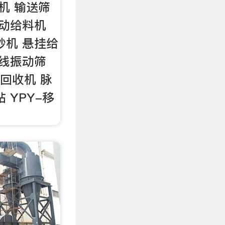
机 输送筛
振动给料机
砂机 悬挂给
直线振动筛
回收机 脉
 YPY-移