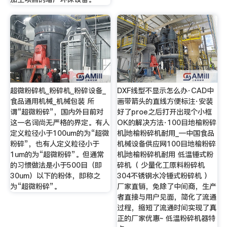
超微粉碎机_粉碎机_粉碎设备_
DXF线型不显示怎么办·CAD中
食品通用机械_机械包装 所
画带箭头的直线方便标注·安装
谓“超微粉碎”，国内外目前对
好了proe之后打开出现个小框
这一名词尚无严格的界定。有人
OK的解决方法·100目地榆粉碎
定义粒径小于100um的为“超微
机|地榆粉碎机耐用_—中国食品
粉碎”，也有人定义粒径小于
机械设备供应网100目地榆粉碎
1um的为“超微粉碎”。但通常
机|地榆粉碎机耐用 低温锤式粉
的习惯做法是小于500目（即
碎机（ 少量化工原料粉碎机
30um）以下的粉体，即称之
304不锈钢水冷锤式粉碎机 ）
为“超微粉碎”。
厂家直销，免除了中间商，生产
者直接与用户见面，简化了流通
过程，缩短了流通时间实现了真
正的厂家优惠~ 低温粉碎机器特