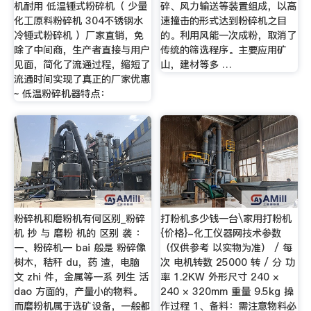
机耐用 低温锤式粉碎机（ 少量
碎、风力输送等装置组成，以高
化工原料粉碎机 304不锈钢水
速撞击的形式达到粉碎机之目
冷锤式粉碎机 ）厂家直销，免
的。利用风能一次成粉，取消了
除了中间商，生产者直接与用户
传统的筛选程序。主要应用矿
见面，简化了流通过程，缩短了
山，建材等多 …
流通时间实现了真正的厂家优惠
~ 低温粉碎机器特点：
粉碎机和磨粉机有何区别_粉碎
打粉机多少钱一台\家用打粉机
机 抄 与 磨粉 机的 区别 袭 ：
{价格}-化工仪器网技术参数
一、粉碎机一 bai 般是 粉碎像
（仅供参考 以实物为准） / 每
树木，秸秆 du，药 渣，电脑
次 电机转数 25000 转 / 分 功
文 zhi 件，金属等一系 列生 活
率 1.2KW 外形尺寸 240 ×
dao 方面的，产量小的物料。
240 × 320mm 重量 9.5kg 操
而磨粉机属于选矿设备，一般都
作过程 1、备料：需注意物料必