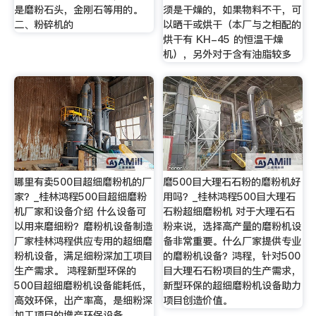
是磨粉石头，金刚石等用的。
须是干燥的，如果物料不干，可
二、粉碎机的
以晒干或烘干（本厂与之相配的
烘干有 KH-45 的恒温干燥
机），另外对于含有油脂较多
哪里有卖500目超细磨粉机的厂
磨500目大理石石粉的磨粉机好
家？_桂林鸿程500目超细磨粉
用吗？_桂林鸿程500目大理石
机厂家和设备介绍 什么设备可
石粉超细磨粉机 对于大理石石
以用来磨细粉？磨粉机设备制造
粉来说，选择高产量的磨粉机设
厂家桂林鸿程供应专用的超细磨
备非常重要。什么厂家提供专业
粉机设备，满足细粉深加工项目
的磨粉机设备？鸿程，针对500
生产需求。 鸿程新型环保的
目大理石石粉项目的生产需求，
500目超细磨粉机设备能耗低，
新型环保的超细磨粉机设备助力
高效环保，出产率高，是细粉深
项目创造价值。
加工项目的增产环保设备。