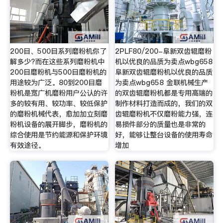
200目、500目系列磨粉机你了
2PLF80/200-阜新双齿辊磨粉
解多少?而在这些系列磨粉机中
机以优良的品质为卖点wbg658
200目磨粉机与500目磨粉机的
阜新双齿辊磨粉机以优良的品质
用途较为广泛。80到200目磨
为卖点wbg658 金联机械生产
粉机是宽广机磨粉用户公认的许
的双齿辊磨粉机都是专用高端的
多的较有用、较功率、较低保护
制作材料打造而成的，我们的双
的磨粉机械代表，愈加加立刻磨
齿辊磨粉机不仅磨粉能力强，连
粉机设备的展开脚步，磨粉机的
易损件部分的质量也是非常的
综合使用是节约能源和保护环境
好，能够让整台设备的使用寿命
有效途径。
增加