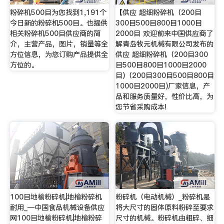
粉碎机500目为您找到1,191个
【供应 超细粉碎机（200目
今日新的粉碎机500目。也提供
300目500目800目1000目
相关粉碎机500目供应商的简
2000目 欢迎前来中国供应商了
介，主营产品，图片，销量等全
解青岛牧元机械有限公司发布的
方位信息，为您订购产品提供全
供应 超细粉碎机（200目300
方位的。
目500目800目1000目2000
目)（200目300目500目800目
1000目2000目)厂家信息，产
品和服务质量好，性价比高，为
您节省采购成本!
100目地榆粉碎机|地榆粉碎机
粉碎机（电动机械）_粉碎机是
耐用_—中国食品机械设备供应
将大尺寸的固体原料粉碎至要求
网100目地榆粉碎机|地榆粉碎
尺寸的机械。粉碎机由粗碎、细