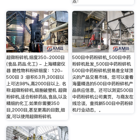
点：
超微粉碎机.细度350-2000目
500目中药粉碎机_500目中药
(食品.药品.化工) - 上海精密仪
粉碎机批发_500目中药粉碎机
器 脆性物料粉碎细度：120-
500目中药粉碎机贸易是全球顶
500目 3 :容积6.3升,300目以
尖的产品交易市场，您可以查看
上可达98%,高2000目以上. 名
海量精选的500目中药粉碎机产
称:超微粉碎机,细胞破壁机 超微
品供应信息，还可以浏览500目
粉碎机,适合粉碎药品,食品,以及
中药粉碎机公司黄页，与商友在
精细的化工.如果你需要350
线洽谈，查找新500目中药粉碎
目,2000目,甚至更高的目数,细
机行业动态，。
度,可以使用超微粉碎机