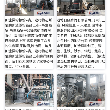
矿渣微粉报价-青川建材物超所
淄博日强水泥有限公司_于彬_工
值的矿渣微粉新品上市-书生商
商_风险信息 - 天眼查 淄博市
贸 书生商贸平台提供矿渣微粉
临淄齐陵山河水泥有限公司 英
报价-青川建材物超所值的矿渣
文名称-注册地址 临淄区凤凰镇
微粉新品上市,这里云集了众多
北金村村西附近公司 经营范围
的供应商,采购商,制造商。这是
水泥粉磨、矿渣微粉加工、销
矿渣微粉报价-青川建材物超所
售。生铁、铁水、钢坯、焦炭、
值的矿渣微粉新品上市的详细页
铁精粉、铁矿石的销售。（依法
面。我们还为您精选了家电公司
须经批准的项目，经相关部门批
黄页、行业资讯、…
准后方可开展经营活动)。