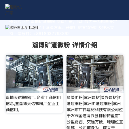
作为专业的 淄博矿渣微粉 制造厂家，我们致力于为您量身定
制高价值的粉体加工系统方案。获取厂家直销报价及技术支
持，请拨打：+8618037793862
淄博矿渣微粉 详情介绍
淄博天佑微粉厂-企业工商信用
淄博矿粉|滨州建材|博兴建材|矿
信息,查淄博天佑微粉厂企业工
渣超细粉|滨州矿渣超细粉|滨州
商信用，
滨州市广伟建材科技有限公司位
于205国道博兴县柳桥转盘南1
公里路西，交通方便，地理位置
优越。公司前身为，成立于