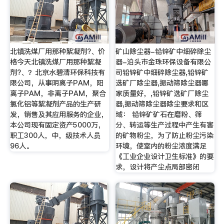
北镇洗煤厂用那种絮凝剂?、价
矿山除尘器-铅锌矿中细碎除尘
格今天北镇洗煤厂用那种絮凝
器-泊头市金珠环保设备有限公
剂?、？北京水碧清环保科技有
司铅锌矿中细碎除尘器,铅锌矿
限公司，从事阴离子PAM，阳
选矿厂除尘器,振动筛除尘器哪
离子PAM，非离子PAM，聚合
家质量好，,铅锌矿选矿厂除尘
氯化铝等絮凝剂产品的生产研
器,振动筛除尘器除尘要求和区
发，销售及其应用服务的企业，
域： 铅锌矿矿石在磨粉、筛
本公司现有固定资产5000万，
分、转运等生产过程中产生有害
职工300人，中，级技术人员
的矿物粉尘，为了防止粉尘污染
96人。
环境，使室内的粉尘浓度满足
《工业企业设计卫生标准》的要
求，设计将产尘点局部密闭