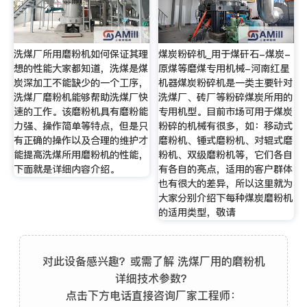
洗煤厂所用磨粉机如何保证其理
煤炭粉碎机_用于煤矸石-煤炭-
想的性能大家都知道，洗煤是煤
原煤等磨煤专用机械-河南红星
炭深加工不能缺少的一个工序，
机器煤炭粉碎机是一类主要针对
洗煤厂磨粉机能够帮助洗煤厂快
洗煤厂、砖厂等粉碎煤炭所用的
速的工作。该磨粉机具有磨粉能
专用机型。目前市场可用于煤炭
力强、操作简单等特点，但是只
粉碎的机械有很多，如：移动式
有正确的操作以及合理的维护才
磨粉机、锤式磨粉机、对辊式磨
能提高洗煤所用磨粉机的性能，
粉机、双级磨粉机等，它们各自
下面就是详细内容介绍。
有各自的亮点，适用的客户群体
也有很大的差异，所以这里就为
大家分别介绍下每种煤炭磨粉机
的适用类型，敬请
对此设备感兴趣？或需了解 洗煤厂用的磨粉机
详细技术参数？
点击下方电话直接咨询厂家工程师：