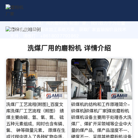
作为专业的 洗煤厂用的磨粉机 制造厂家，我们致力于为您量
身定制高价值的粉体加工系统方案。获取厂家直销报价及技术
支持，请拨打：+8618037793862
洗煤厂用的磨粉机 详情介绍
洗煤厂工艺流程(附图)_百度文
碎煤机的结构和工作原理简介-
库洗煤厂工艺流程（附图） 绩
碎煤机|碎煤机厂家|煤炭磨粉机
煤主要由碳、氢、氧、氮、 硫
碎煤机设备主要用于处理各大洗
五种元素组成，同时也含有磷、
煤厂、煤矿开采领域等企业中大
氯、 砷等微量元素。 原煤在生
量的煤产品，煤产品湿度不一、
成过程中混入了各种矿物杂质，
硬度不一，采用其他磨粉机设备