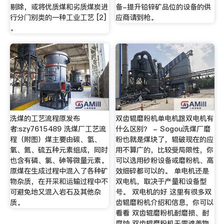
剔除，或将优质煤和劣质煤炭进
备-提升铅锌矿品位的设备的供
行分门别类的一种工业工艺 [2]
应商请到枪。
。
洗煤的工艺流程原发布
双齿辊磨粉机单电机跟双电机有
者:szy7615489 洗煤厂工艺流
什么区别？ - Sogou洗煤厂磨
程（附图）煤主要由碳、氢、
粉也就是煤块了，辊破现在的应
氧、氮、硫五种元素组成，同时
用不算广的，比较受局限性，你
也含有磷、氯、砷等微量元素。
可以选用砂粉设备或磨粉机、高
原煤在生成过程中混入了各种矿
效细碎都可以的。 单电机还是
物杂质，在开采和运输过程中不
双电机，取决于产量和设备型
可避免地又混入岩石及其他杂
号。 双电机的好 这里有很多双
质。
齿辊磨粉机介绍和信息，你可以
看看 双齿辊磨粉机耐磨损、耐
腐蚀 双齿辊磨粉机无需遮盖物