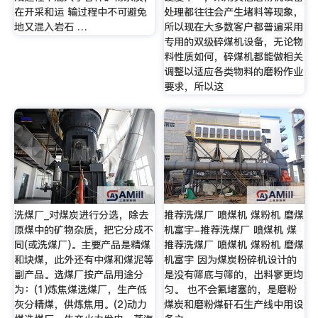
在开采和运 输过程中不可避免
处理都往往会产生堵料等现象，
地又混入岩石 …
所以现在大多数客户都普遍采用
专用的双级碎煤机设备，无论物
料性质如何，碎煤机都能做相关
调整以适应各类物料的磨粉作业
要求，所以这
洗煤厂_对煤炭进行分选，除去
推荐洗煤厂 喷煤机 煤粉机 磨煤
原煤中的矿物杂质，把它分成不
机富宇-推荐洗煤厂 喷煤机 煤
同(或洗煤厂)。主要产品是精煤
推荐洗煤厂 喷煤机 煤粉机 磨煤
和块煤，此外还有中煤和煤泥等
机富宇 因为煤炭粉碎机设计的
副产品。选煤厂按产品用途分
是没有筛底与筛的，出料寥更均
为：(1)炼焦煤选煤厂，生产低
匀。 也不会氟堵塞的，是磨粉
灰分精煤，供炼焦用。(2)动力
煤炭和磨粉煤矸石生产线中用设