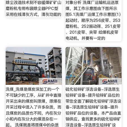
除尘改造技术刻不容缓煤矿矿山
对象分析 洗煤厂运输机运送原
磨粉机专用布袋除尘器PPC型
煤，其工作示意图由下图所示
采用在线清灰方式，清灰功能的
图5.1洗煤厂运煤工作示意图(1)
起动时，顺序为256皮带、253
磨粉机、252振动筛、251皮带
、201皮带、夹带 给煤机皮带
电动机，并要有一定的
洗煤_洗煤是煤炭深加工的一个
硫化铅锌矿浮选设备-浮选原生
不可缺少的工序，从矿井中直接
铅锌矿设备-提升铅锌矿品位的
开采出来的煤炭叫原煤，原煤在
带您全面了解硫化铅锌矿浮选设
开采过程中混入了许多杂质，而
备-浮选原生铅锌矿设备-提升
且煤炭的品质也不同，内在灰分
铅锌矿品位的设备，本产品由直
小和内在灰分大的煤混杂在一
销供应。查找更多的硫化铅锌矿
起。 洗煤就是将原煤中的杂质
浮选设备-浮选原生铅锌矿设