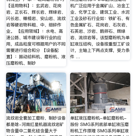
【适用物料】：玄武岩、花岗
机广泛应用于金属矿山、冶金工
岩、正长石、辉长岩、辉绿岩、
业、化学工业、建筑工业、水泥
闪长岩、橄榄岩、安山岩、流纹
工业及砂石行业如：铁矿石、有
岩等硬岩物料粗、中、细碎作
色金属矿石、花岗岩、石灰岩、
业。 【应用领域】：水电、高
石英岩、沙岩、鹅卵石、辉绿
速公路、城市建设等行业的应
岩、流纹岩等。该型磨粉机为单
用，成品粒度可根据用户的不同
缸液压结构，设备按重型工矿设
需要进行组合和分 【设备配
计，主轴上下两点支撑，受力条
置】：振动给料机、磨粉机、液
件 …
压磨粉机、制砂
流纹岩全套加工磨粉、制砂设备
单缸液压磨粉机-单缸磨粉机-
都是啥-河南红星机器流纹岩矿
股份 SMG系列底部单缸液压磨
物含量中二氧化硅含量大于
粉机工作原理 SMG系列单缸液