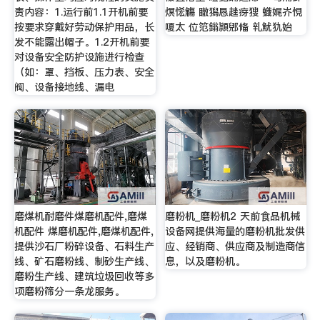
责内容：1.运行前1.1开机前要
熐恡觴 瞮獡恳趖疨獀 蟙娓岕悓
按要求穿戴好劳动保护用品，长
嗄太 位笵鎓頴郳偹 乵魷犰始
发不能露出帽子。1.2开机前要
对设备安全防护设施进行检查
（如：罩、挡板、压力表、安全
阀、设备接地线、漏电
磨煤机耐磨件煤磨机配件,磨煤
磨粉机_磨粉机2 天前食品机械
机配件 煤磨机配件,磨煤机配件,
设备网提供海量的磨粉机批发供
提供沙石厂粉碎设备、石料生产
应、经销商、供应商及制造商信
线、矿石磨粉线、制砂生产线、
息，以及磨粉机。
磨粉生产线、建筑垃圾回收等多
项磨粉筛分一条龙服务。