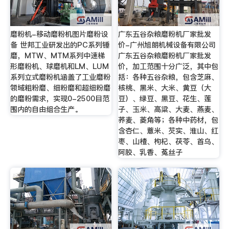
磨粉机-移动磨粉机图片磨粉设
广东五谷杂粮磨粉机厂家批发
备 世邦工业研发出的PC系列锤
价-广州旭朗机械设备有限公司
磨，MTW、MTM系列中速梯
广东五谷杂粮磨粉机厂家批发
形磨粉机、球磨机和LM、LUM
价，加工范围十分广泛，其中包
系列立式磨粉机涵盖了工业磨粉
括：各种五谷杂粮，包含芝麻、
领域粗粉磨、细粉磨和超细粉磨
核桃、黑米、大米、黄豆（大
的磨粉需求，实现0-2500目范
豆）、绿豆、黑豆、花生、莲
围内的自由组合生产。
子、玉米、高粱、大麦、燕麦、
荞麦、菱角等；各种中药材，包
含杏仁、薏米、芡实、淮山、红
枣、山楂、枸杞、茯苓、首乌、
阿胶、乳香、菟丝子