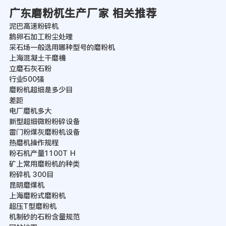
广东磨粉杌生产厂家 相关推荐
泥巴高速粉碎机
鹅卵石加工粉尘处理
采石场一般选用哪种型号的磨粉机
上海混凝土干磨機
立磨石灰石粉
行业500强
磨粉机超细是多少目
差距
电厂磨机多大
新型超细微粉粉碎设备
雷门粉煤灰磨粉机设备
热磨机操作规程
粉石机产量1100T H
矿上常用磨粉机的种类
粉碎机 300目
昆明磨煤机
上海磨粉式磨粉机
超压T型磨粉机
机制砂的石粉含量规范