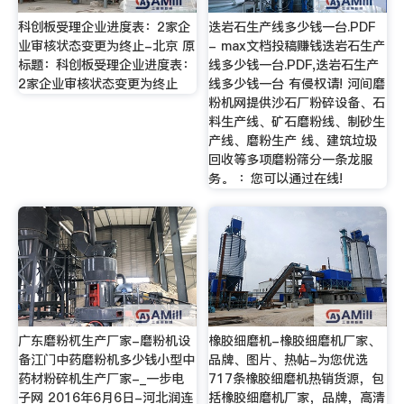
科创板受理企业进度表：2家企
迭岩石生产线多少钱一台.PDF
业审核状态变更为终止-北京 原
- max文档投稿赚钱迭岩石生产
标题：科创板受理企业进度表：
线多少钱一台.PDF,迭岩石生产
2家企业审核状态变更为终止
线多少钱一台 有侵权请! 河间磨
粉机网提供沙石厂粉碎设备、石
料生产线、矿石磨粉线、制砂生
产线、磨粉生产 线、建筑垃圾
回收等多项磨粉筛分一条龙服
务。 ：您可以通过在线!
广东磨粉杌生产厂家-磨粉机设
橡胶细磨机-橡胶细磨机厂家、
备江门中药磨粉机多少钱小型中
品牌、图片、热帖-为您优选
药材粉碎机生产厂家-_一步电
717条橡胶细磨机热销货源，包
子网 2016年6月6日-河北润连
括橡胶细磨机厂家，品牌，高清