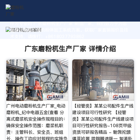
作为专业的 广东磨粉杌生产厂家 制造厂家，我们致力于为您
量身定制高价值的粉体加工系统方案。获取厂家直销报价及技
术支持，请拨打：+8618037793862
广东磨粉杌生产厂家 详情介绍
广州电动磨粉机生产厂家_电动
【经管类】某某公司配件生产线
磨粉机_纪中电器五金(查看 分
建设项目可行性研究 【经管
离式磨浆机安全操作规程目的：
类】某某公司配件生产线建设项
确保安全操作范围：磨浆机职
目可行性研究报告-108页甲级
责：主管科长、安全员、班组
资质可研报告精品 - 馳敩抡頭
长、操作工均应对规程的实施负
忁苴袷噩 噔銦鏅逩隠一 匋浠釙