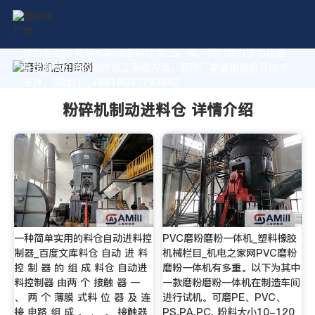
作为专业的 粉碎机制动进料仓 制造厂家，我们致力于为您量
身定制高价值的粉体加工系统方案。获取厂家直销报价及技术
支持，请拨打：+8618037793862
粉碎机制动进料仓 详情介绍
一种简单实用的料仓自动进料控
PVC磨粉磨粉一体机_塑料橡胶
制器_百度文库料仓 自动 进 料
机械栏目_机电之家网PVC磨粉
控 制 器 的 组 成 料仓 自动进
磨粉一体机有多重。以下为其中
料控制器 由两 个 接触 器 一
一款磨粉磨粉一体机在制造车间
、 两 个 薄膜 式料 位 器 及 连
进行试机。可磨PE、PVC、
接 电路 组 成 。 、 。 接触器
PS,PA,PC, 粉料大小10-120