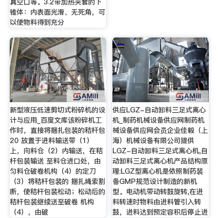
真空口等。3.2带加热夹套的下
锥体：内表面光滑、无死角，可
以使物料得到充分
新型液压低速剪切式粉碎机的设
供应LGZ-自动卸料三足式离心
计与应用_百度文库该粉碎机工
机_制药机械设备供应网制药机
作时，直接将捆扎包装的秸杆包
械设备供应网会员企业佳毅（上
20 放置于进料输送带（1）
海）机械设备有限公司提供
上，向料仓（2）内输送，在秸
LGZ-自动卸料三足式离心机,自
杆包装输送 至料仓进口处，由
动卸料三足式离心机产品结构原
匀料仓破卷机构（4）的定刀
理:LGZ型离心机是依照制药装
（3）将秸杆包装的 捆扎绳索割
备GMP规范设计制造的新机
断，使秸杆包装松动；松动后的
型。电动机带动转鼓旋转,在进
秸杆包装继续送至破卷 机构
料转速时物料由进料管引入转
（4），由破
鼓，进料达到预定容积后停止进