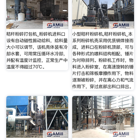
秸秆粉碎打包机_粉碎机进料口
小型秸秆粉碎机,秸秆粉碎机_本
设有自动磁性振动给料，给料量
系列粉碎机壳采用优质钢焊接而
大小可以调节，该机壳体装有冷
成，进料口在粉碎机顶部，可与
却水套，可用常压循环水冷却，
各种形式的喂料结构相配，锤片
并配有温度计监控，正常生产中
为对称排列。粉碎机工作时，物
温度不得超过70℃。
料进入粉碎室，在高速旋转的锤
片打击和筛板摩擦作用下，物料
逐渐被粉碎，并在离心力和气流
作用下，穿过底部出料口排出。