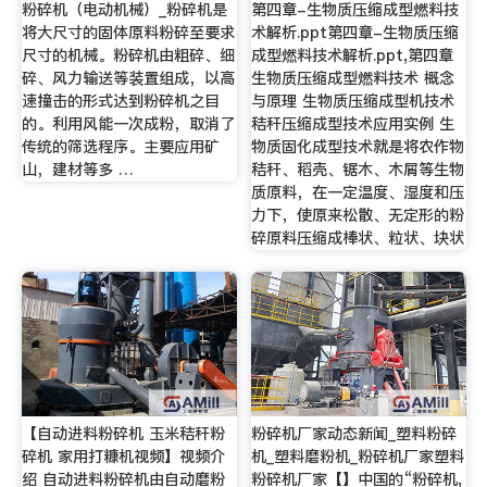
粉碎机（电动机械）_粉碎机是
第四章-生物质压缩成型燃料技
将大尺寸的固体原料粉碎至要求
术解析.ppt第四章-生物质压缩
尺寸的机械。粉碎机由粗碎、细
成型燃料技术解析.ppt,第四章
碎、风力输送等装置组成，以高
生物质压缩成型燃料技术 概念
速撞击的形式达到粉碎机之目
与原理 生物质压缩成型机技术
的。利用风能一次成粉，取消了
秸秆压缩成型技术应用实例 生
传统的筛选程序。主要应用矿
物质固化成型技术就是将农作物
山，建材等多 …
秸秆、稻壳、锯木、木屑等生物
质原料，在一定温度、湿度和压
力下，使原来松散、无定形的粉
碎原料压缩成棒状、粒状、块状
【自动进料粉碎机 玉米秸秆粉
粉碎机厂家动态新闻_塑料粉碎
碎机 家用打糠机视频】视频介
机_塑料磨粉机_粉碎机厂家塑料
绍 自动进料粉碎机由自动磨粉
粉碎机厂家【】中国的“粉碎机,