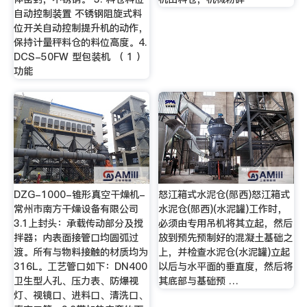
自动控制装置 不锈钢阻旋式料
位开关自动控制提升机的动作，
保持计量秤料仓的料位高度。4.
DCS-50FW 型包装机 （ 1 ）
功能
DZG-1000-锥形真空干燥机-
怒江箱式水泥仓(郧西)怒江箱式
常州市南方干燥设备有限公司
水泥仓(郧西)(水泥罐)工作时，
3.1上封头：承载传动部分及搅
必须由专用吊机将其立起，然后
拌器；内表面接管口均圆弧过
放到预先预制好的混凝土基础之
渡。所有与物料接触的材质均为
上，并检查水泥仓(水泥罐)立起
316L。工艺管口如下：DN400
以后与水平面的垂直度，然后将
卫生型人孔、压力表、防爆视
其底部与基础预 …
灯、视镜口、进料口、清洗口、