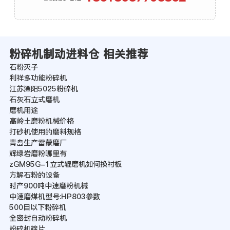
粉碎机制动进料仓 相关推荐
石粉灭子
利祥多功能粉碎机
江苏溧阳5025粉碎机
石灰石立式磨机
磨机用途
高岭土磨粉机械价格
打砂机使用的磨料规格
青岛生产雷蒙磨厂
辉绿岩磨粉哪里有
zGM95G-1立式辊磨机如何换衬板
方解石粉的设备
时产900吨中速磨粉机械
中速磨煤机型号:HP803参数
500目以下粉碎机
全密封自动粉碎机
粉碎机筛片