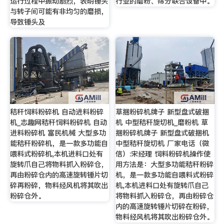
运行过程中振动剧烈，表明锤头
行业的磨粉、筛分联合设备中。
与转子间可能有非均匀的磨损，
导致锤头及
秸秆饲料粉碎机 自动进料粉碎
草捆粉碎机牌子 新型盘式破捆
机_志趣网秸秆饲料粉碎机 自动
机 中型秸秆旋切机_磨粉机 草
进料粉碎机 富民机械 大型多功
捆粉碎机牌子 新型盘式破捆机
能秸秆粉碎机，是一款多功能自
中型秸秆旋切机 厂家电话（微
喂料式粉碎机,本机进料口处有
信）:宋经理 饲料粉碎机操作使
旋转爪自己将物料抓入粉碎仓，
用方法是：大型多功能秸秆粉碎
再由粉碎仓内的高速旋转锤片切
机，是一款多功能自喂料式粉碎
碎再粉碎，物料经风机将其吹出
机,本机进料口处有旋转爪自己
粉碎仓外。
将物料抓入粉碎仓，再由粉碎仓
内的高速旋转锤片切碎在粉碎，
物料经风机将其吹出粉碎仓外。