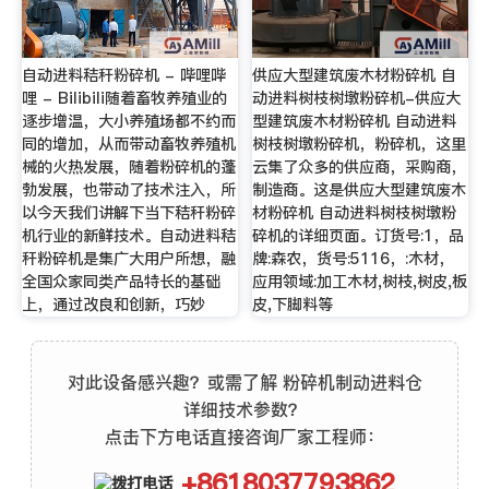
自动进料秸秆粉碎机 - 哔哩哔
供应大型建筑废木材粉碎机 自
哩 - Bilibili随着畜牧养殖业的
动进料树枝树墩粉碎机-供应大
逐步增温，大小养殖场都不约而
型建筑废木材粉碎机 自动进料
同的增加，从而带动畜牧养殖机
树枝树墩粉碎机，粉碎机，这里
械的火热发展，随着粉碎机的蓬
云集了众多的供应商，采购商，
勃发展，也带动了技术注入，所
制造商。这是供应大型建筑废木
以今天我们讲解下当下秸秆粉碎
材粉碎机 自动进料树枝树墩粉
机行业的新鲜技术。自动进料秸
碎机的详细页面。订货号:1，品
秆粉碎机是集广大用户所想，融
牌:森农，货号:5116，:木材，
全国众家同类产品特长的基础
应用领域:加工木材,树枝,树皮,板
上，通过改良和创新，巧妙
皮,下脚料等
对此设备感兴趣？或需了解 粉碎机制动进料仓
详细技术参数？
点击下方电话直接咨询厂家工程师：
+8618037793862