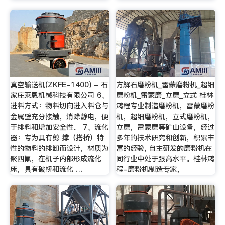
真空输送机(ZKFE-1400) - 石
方解石磨粉机_雷蒙磨粉机_超细
家庄莱恩机械科技有限公司 6、
磨粉机_雷蒙磨_立磨_立式 桂林
进料方式：物料切向进入料仓与
鸿程专业制造磨粉机，雷蒙磨粉
金属壁充分接触，消除静电，便
机，超细磨粉机，立式磨粉机，
于排料和增加安全性。 7、流化
立磨，雷蒙磨等矿山设备，经过
器：专为具有剪 撑（搭桥）特
多年的技术研究和创新，积累丰
性的物料的排卸而设计，材质为
富的经验, 自主研发的磨粉机在
聚四氟，在机子内部形成流化
同行业中处于跟高水平。桂林鸿
床，具有破桥和流化 …
程-磨粉机制造专家，