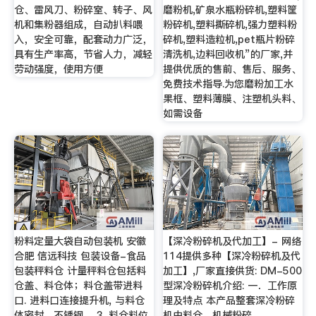
仓、雷风刀、粉碎室、转子、风
磨粉机,矿泉水瓶粉碎机,塑料筐
机和集粉器组成，自动扒料喂
粉碎机,塑料撕碎机,强力塑料粉
入，安全可靠，配套动力广泛，
碎机,塑料造粒机,pet瓶片粉碎
具有生产率高，节省人力，减轻
清洗机,边料回收机”的厂家,并
劳动强度，使用方便
提供优质的售前、售后、服务、
免费技术指导.为您磨粉加工水
果框、塑料薄膜、注塑机头料、
如需设备
粉料定量大袋自动包装机 安徽
【深冷粉碎机及代加工】- 网络
合肥 信远科技 包装设备-食品
114提供多种【深冷粉碎机及代
包装秤料仓 计量秤料仓包括料
加工】,厂家直接供货: DM-500
仓盖、料仓体；料仓盖带进料
型深冷粉碎机介绍: 一．工作原
口. 进料口连接提升机, 与料仓
理及特点 本产品整套深冷粉碎
体密封，不锈钢。 3. 料仓料位
机由料仓，机械粉碎