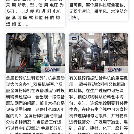
采 用 所示 , 型 , 使 用 电压 为
目可调，整个磨料过程全密封，
及刃 、 , 以 便 和 进 料 电机
无粉尘污染，采用风、水冷结合
配 套 薄 膜 式 料位 器 的 构
冷却，
造 如 图 , 。
金属粉碎机进料粉碎时机身震动
有关粗碎段振动给料机的重要提
过大怎么办？_双星机械客户反
示 - 简书振动给料机又称振动
应金属粉碎机在设备刚运行时投
喂料机，在生产过程中可把块
料粉碎过程中，会出现一段设备
状、颗粒状物料从贮料仓中均
震动剧烈的问题，都非常担心是
匀、定时、连续地给到受料装置
设备质量问题，这是什么原因引
中去，在砂石生产线中可为磨粉
起的呢？ 金属粉碎机震动原因
机械连续均匀地喂料，并对物料
分为多种情况 1.当设备工作运
进行粗筛分，广泛用于冶金、煤
行过程中出现震动 金属粉碎机
矿、选矿、建材、化工、磨料等