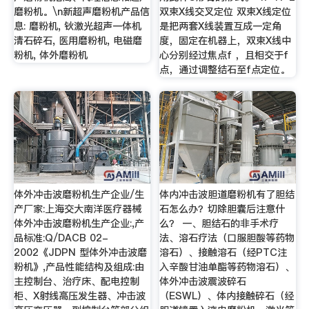
磨粉机。\n新超声磨粉机产品信
双束X线交叉定位 双束X线定位
息: 磨粉机, 钬激光超声一体机
是把两套X线装置互成一定角
清石碎石, 医用磨粉机, 电磁磨
度，固定在机器上，双束X线中
粉机, 体外磨粉机
心分别经过焦点f ，且相交于f
点，通过调整结石至f点定位。
体外冲击波磨粉机生产企业/生
体内冲击波胆道磨粉机有了胆结
产厂家:上海交大南洋医疗器械
石怎么办？切除胆囊后注意什
体外冲击波磨粉机生产企业:,产
么？ 一、胆结石的非手术疗
品标准:Q/DACB 02-
法、溶石疗法（口服胆酸等药物
2002《JDPN 型体外冲击波磨
溶石）、接触溶石（经PTC注
粉机》,产品性能结构及组成:由
入辛酸甘油单酯等药物溶石）、
主控制台、治疗床、配电控制
体外冲击波震波碎石
柜、X射线高压发生器、冲击波
（ESWL）、体内接触碎石（经