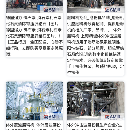
德国强力 碎石素 消石素利石素
磨粉机招商_磨粉机品牌_磨粉机
化石灵清除肾胆肝结石【图片
供应磨粉机分类招商。提供磨粉
德国强力 碎石素 消石素利石素
机的相关厂家、品牌、。 体外
化石灵清除肾胆肝结石图片、！
磨粉机 上海精诚体外冲击波磨
【正品行货，全国配送，心动不
粉机适用于治疗泌尿系统阴性、
如行动，立即购买享受更多优惠
阳性结石，部分胆囊、胆总管结
哦！
石.独创先进的数字化跟踪快速
定位技术，突破传统B超定位靠
手工操作复杂、烦琐的瓶颈，定
位操作
体外震波磨粉机_体外震波磨粉
体外冲击波磨粉机生产企业/生