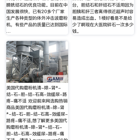
膀胱结石的优良功能。目前在中
台，胆结石和肝结石不适用因为
国发展很快，已有20多个厂家
胆胰和肝三者离得很近超声时容
生产各种类型的体外冲击波磨粉
易造成出血。1楼好看是不是给
机，有些产品的质量已达到国际
少了啊现在大医院碎石一次多少
…
钱。
美国代购磨粉机清-除-肾*-
结-石-胆-结-石高-效缓尿-路
疼-痛不适 欢迎前来网选购热销
商品美国代购磨粉机清-除-肾
*-结-石-胆-结-石高-效缓尿-
路疼-痛不适,想了解更多美国代
购磨粉机清-除-肾*-结-石-
胆-结-石高-效缓尿-路疼-痛