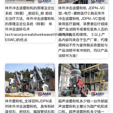
体外冲击波磨粉机的原理及定位
体外冲击波磨粉机 JDPN-VC
系统（转载）_胆结石_胆 胆结
型-电疗-寰熙医疗2.购买体外
石治疗方法，体外冲击波磨粉机
冲击波磨粉机 JDPN-VC型或
的原理及定位系统（转载） 体
家用医疗器械，消费者应仔细阅
外冲击波碎石术
读产品说明书或者在医务人员的
(extracorporealshoekwavelithotripsy，
指导下购买和使用。 3.以上产
ESWL)的优点
品内容均来自于生产厂家、代理
商网站不作为宣传购买依据如与
产品说明书有冲突的，均以产品
说明书为准！
体外磨粉机_全球百科JDPN系
超声波磨粉机多少钱一台外部超
列体外冲击波磨粉机，具有粉碎
声波磨粉机主要分为国产机和进
肾结石、胆结石、输尿管结石和
口机。超声波磨粉机多少钱一