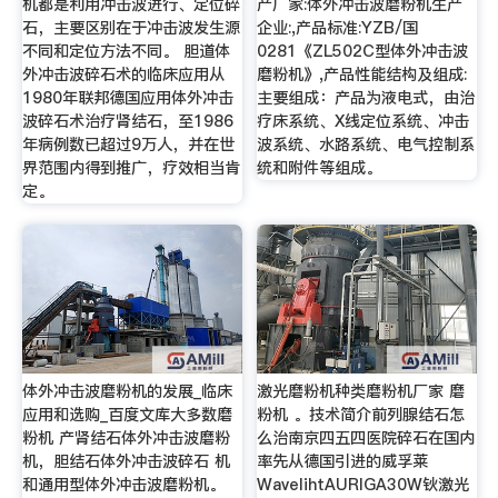
机都是利用冲击波进行、定位碎
产厂家:体外冲击波磨粉机生产
石，主要区别在于冲击波发生源
企业:,产品标准:YZB/国
不同和定位方法不同。 胆道体
0281《ZL502C型体外冲击波
外冲击波碎石术的临床应用从
磨粉机》,产品性能结构及组成:
1980年联邦德国应用体外冲击
主要组成：产品为液电式，由治
波碎石术治疗肾结石，至1986
疗床系统、X线定位系统、冲击
年病例数已超过9万人，并在世
波系统、水路系统、电气控制系
界范围内得到推广，疗效相当肯
统和附件等组成。
定。
体外冲击波磨粉机的发展_临床
激光磨粉机种类磨粉机厂家 磨
应用和选购_百度文库大多数磨
粉机 。技术简介前列腺结石怎
粉机 产肾结石体外冲击波磨粉
么治南京四五四医院碎石在国内
机，胆结石体外冲击波碎石 机
率先从德国引进的威孚莱
和通用型体外冲击波磨粉机。
WavelihtAURIGA30W钬激光