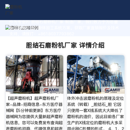
作为专业的 胆结石磨粉机厂家 制造厂家，我们致力于为您量
身定制高价值的粉体加工系统方案。获取厂家直销报价及技术
支持，请拨打：+8618037793862
胆结石磨粉机厂家 详情介绍
【超声磨粉机】超声磨粉机厂
体外冲击波磨粉机的原理及定位
家-品牌-招商信息-东方医疗器
系统（转载）_胆结石_胆 它因
械网【5分钟前更新】东方医疗
只使用一套X线系统大大降低了
器械网为您提供大量新超声磨粉
磨粉机的造价，因此目前各厂家
机信息，您可以免费发布查询超
生产的X线定位的磨粉机大多采
声磨粉机招商、代理信息和超声
用此种C形臂的形式。 4．1．2