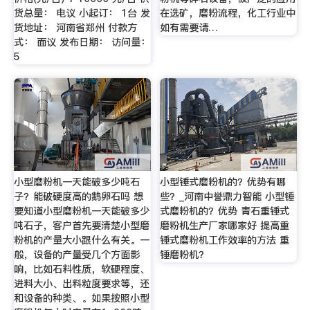
货总量： 电议 小起订： 1台 发
在选矿，磨粉流程，化工行业中
货地址： 河南省郑州 付款方
如有需要请…
式： 面议 发布日期： 访问量：
5
小型磨粉机一天能破多少吨石
小型锤式磨粉机的？优势有哪
子？能破硬度高的鹅卵石吗 想
些？_河南中誉鼎力智能 小型锤
要知道小型磨粉机一天能破多少
式磨粉机的？优势 青石重锤式
吨石子，客户首先要清楚小型磨
磨粉机生产厂家哪家好 提高重
粉机的产量大小跟什么有关。一
锤式磨粉机工作效率的方法 重
般，设备的产量受几个方面影
锤磨粉机？
响，比如石料性质，软硬程度、
进料大小、出料粒度要求等，还
和设备的种类、。如果按照小型