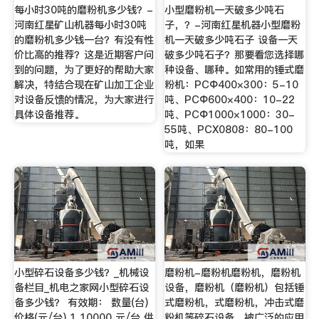
每小时30吨的磨粉机多少钱？-
小型磨粉机一天破多少吨石
河南红星矿山机器每小时30吨
子，？-河南红星机器小型磨粉
的磨粉机多少钱一台？有没有性
机一天破多少吨石子 设备一天
价比高的推荐？这是近期客户问
破多少吨石子？那要看您选择哪
到的问题，为了更好的帮助大家
种设备、哪种。如常用的锤式磨
解决，特结合现在矿山加工企业
粉机：PCΦ400×300：5-10
对设备反馈的情况，为大家进行
吨、PCΦ600×400：10-22
具体设备推荐。
吨、PCΦ1000×1000：30-
55吨、PCX0808：80-100
吨，如果
小型碎石设备多少钱？_机械设
磨粉机-磨粉机磨粉机，磨粉机
备栏目_机电之家网小型碎石设
设备，磨粉机（磨粉机）包括锤
备多少钱？ 有效期： 数量(台)
式磨粉机，式磨粉机，冲击式磨
价格(元/台) 1 10000 元/台 供
粉机等碎石设备，被广泛的应用