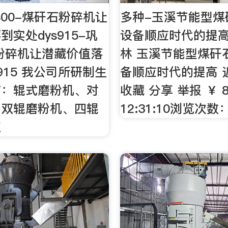
X800-煤矸石粉碎机让
多种-玉溪节能型煤
实处dys915-巩
设备顺应时代的提高
粉碎机让潜藏价值落
林 玉溪节能型煤矸
915 我公司所研制生
备顺应时代的提高 
有：辊式磨粉机、对
收藏 分享 举报 ￥ 8
、双辊磨粉机、四辊
12:31:10浏览次数
双