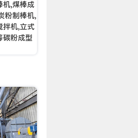
棒机,煤棒成
炭粉制棒机,
搅拌机,立式
等碳粉成型