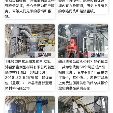
石双级粉碎机，它无限的潜能得
交通十分便利，地理位置优越，
到充分发挥，全心全意为用户服
境内有九条河道，历史上是有名
务，带给人们无限的激情和喜
的水陆码头和经济重镇。
悦。
1建设项目基本情况项目名称：
阀总成阀总成多少钱？我们这里
沛县鼎鑫新型材料有限公司新型
一共为您找到68个阀总成产品
墙体材料项目 （项目代码：
报价信息 ，其中有6个产品提供
2018-32-525756） 建设单
了报价，其中低。，您也可以马
位（盖章）： 沛县鼎鑫新型墙
上免费注册提供您的阀总成报价
体材料有限公司
给您的潜在采购买家