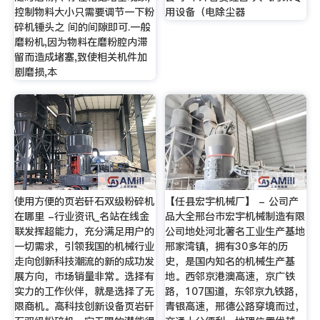
控制物料大小只需要调节一下粉
用设备（电除尘器
碎机锤头之 间的间隙即可.一般
磨粉机,因为物料在磨粉腔内滞
留而造成堵塞,致使相关机件加
剧磨损,本
使用方便的页岩矸石双级粉碎机
【任县宏宇机械厂】 - 公司产
在哪里 -行业资讯_名站在线金
品大全邢台市宏宇机械制造有限
联发挥超能力，充分满足用户的
公司地处河北著名工业生产基地
一切需求，引领我国的机械行业
邢家湾镇，拥有30多年的历
走向创新科技潮流的新的成功发
史，是国内知名的机械生产基
展方向，市场销量非常。选择有
地。西邻京港澳高速，京广铁
实力的工作伙伴，就是选择了无
路，107国道，东邻京九铁路，
限商机。高科技创新设备页岩矸
青银高速，邢德公路穿境而过，