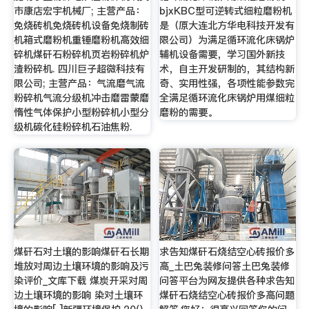
市康店宏宇机械厂; 主营产品：
bjxKBC型可逆转式细粒磨粉机
免烧砖机免烧砖机设备免烧制砖
是（原大连北方华电科技开发有
机箱式磨粉机重锤磨粉机高效细
限公司）为满足循环流化床锅炉
碎机煤矸石粉碎机页岩粉碎机炉
辅机设备需要，学习国外新技
渣粉碎机. 四川巨子超微科技有
术，自主开发研制的，其结构新
限公司; 主营产品：气流磨气流
奇、实用性强，各项性能参数完
粉碎机气流分级机冲击磨雷蒙磨
全满足循环流化床锅炉用煤细粒
惰性气体保护小型粉碎机小型分
磨粉的需要。
级机碳化硅粉碎机石油焦粉.
煤矸石对土壤的影响煤矸石长期
求告知煤矸石烧结空心砖报价多
堆放对周边土壤环境的影响及污
高_土巴兔装修问答土巴兔装修
染评价_文库下载 煤炭开采对周
问答平台为网友提供各种求告知
边土壤环境的影响 染对土壤环
煤矸石烧结空心砖报价多高问题