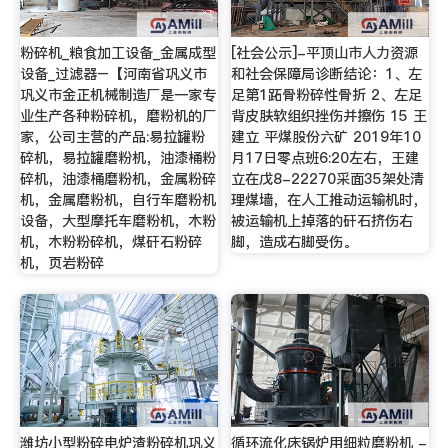
粉碎机_粮食加工设备_金属成型
[社会公示]-平顶山市人力资源
设备_过滤器–【河南省巩义市
和社会保障局诊断结论：1、左
巩义市金正机械制造厂是一家专
足第1跖骨粉碎性骨折 2、左足
业生产各种粉碎机，磨粉机的厂
背皮肤软组织挫伤并擦伤 15 王
家，公司主营的产品:易拉罐粉
建立 平煤股份六矿 2019年10
碎机，易拉罐磨粉机，油漆桶粉
月17日零点班6:20左右，王建
碎机，油漆桶磨粉机，金属粉碎
立在戊8-22270采面35架处清
机，金属磨粉机，自行车磨粉机
理煤墙，在人工推动运输机时，
设备，大型摩托车磨粉机，木粉
被运输机上掉落的矸石挤伤右
机，木粉粉碎机，煤矸石粉碎
脚，造成右脚受伤。
机，页岩粉碎
潍坊小型粉碎电炉渣粉碎机巩义
循环流化床锅炉用细粒磨粉机 -