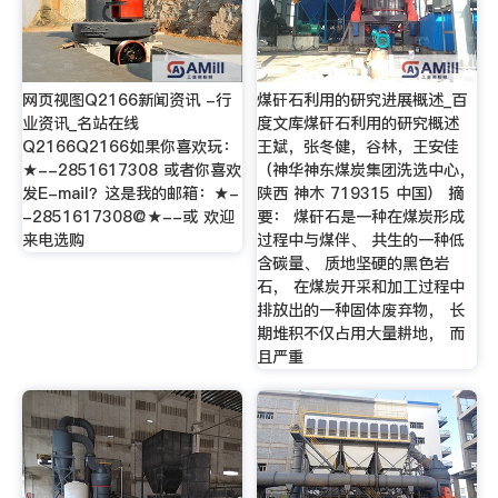
网页视图Q2166新闻资讯 -行
煤矸石利用的研究进展概述_百
业资讯_名站在线
度文库煤矸石利用的研究概述
Q2166Q2166如果你喜欢玩：
王斌，张冬健，谷林，王安佳
★--2851617308 或者你喜欢
（神华神东煤炭集团洗选中心，
发E-mail？这是我的邮箱：★-
陕西 神木 719315 中国） 摘
-2851617308@★--或 欢迎
要： 煤矸石是一种在煤炭形成
来电选购
过程中与煤伴、 共生的一种低
含碳量、 质地坚硬的黑色岩
石， 在煤炭开采和加工过程中
排放出的一种固体废弃物， 长
期堆积不仅占用大量耕地， 而
且严重