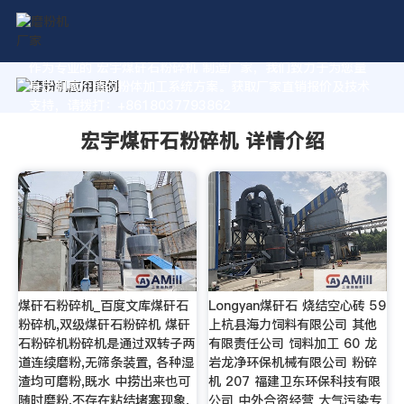
作为专业的 宏宇煤矸石粉碎机 制造厂家，我们致力于为您量
身定制高价值的粉体加工系统方案。获取厂家直销报价及技术
支持，请拨打：+8618037793862
宏宇煤矸石粉碎机 详情介绍
煤矸石粉碎机_百度文库煤矸石
Longyan煤矸石 烧结空心砖 59
粉碎机,双级煤矸石粉碎机 煤矸
上杭县海力饲料有限公司 其他
石粉碎机粉碎机是通过双转子两
有限责任公司 饲料加工 60 龙
道连续磨粉,无筛条装置, 各种湿
岩龙净环保机械有限公司 粉碎
渣均可磨粉,既水 中捞出来也可
机 207 福建卫东环保科技有限
随时磨粉,不存在粘结堵塞现象,
公司 中外合资经营 大气污染专