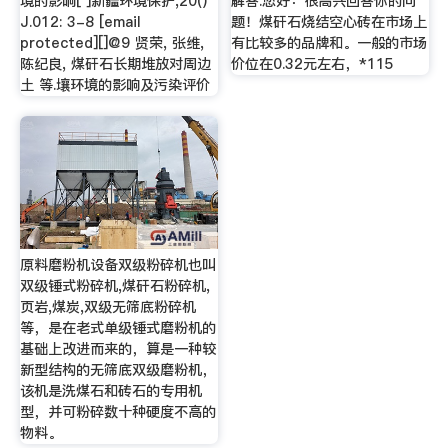
境的影响[ ]新疆环境保护,20()
解答.您好：很高兴回答你的问
J.012: 3-8 [email
题！煤矸石烧结空心砖在市场上
protected][]@9 贤荣, 张维,
有比较多的品牌和。一般的市场
陈纪良, 煤矸石长期堆放对周边
价位在0.32元左右，*115
土 等.壤环境的影响及污染评价
原料磨粉机设备双级粉碎机也叫
双级锤式粉碎机,煤矸石粉碎机,
页岩,煤炭,双级无筛底粉碎机
等，是在老式单级锤式磨粉机的
基础上改进而来的，算是一种较
新型结构的无筛底双级磨粉机，
该机是洗煤石和砖石的专用机
型，并可粉碎数十种硬度不高的
物料。