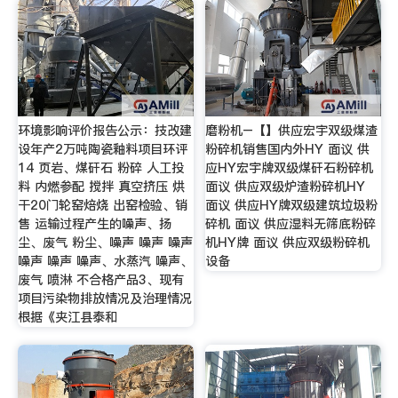
环境影响评价报告公示：技改建
磨粉机–【】供应宏宇双级煤渣
设年产2万吨陶瓷釉料项目环评
粉碎机销售国内外HY 面议 供
14 页岩、煤矸石 粉碎 人工投
应HY宏宇牌双级煤矸石粉碎机
料 内燃参配 搅拌 真空挤压 烘
面议 供应双级炉渣粉碎机HY
干20门轮窑焙烧 出窑检验、销
面议 供应HY牌双级建筑垃圾粉
售 运输过程产生的噪声、扬
碎机 面议 供应湿料无筛底粉碎
尘、废气 粉尘、噪声 噪声 噪声
机HY牌 面议 供应双级粉碎机
噪声 噪声 噪声、水蒸汽 噪声、
设备
废气 喷淋 不合格产品3、现有
项目污染物排放情况及治理情况
根据《夹江县泰和