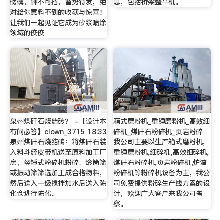
磅礴，锋不可挡，蓄势待发，绝
息，包括桥梁整平机。
对给你意料不到的收获与惊喜！
让我们一起见证它成为砂浆喷涂
领域的佼佼
泉州煤矸石烧结砖？ -【设计本
箱式磨粉机_重锤磨粉机_高效细
有问必答】clown_3715 18:33
碎机_煤矸石粉碎机_页岩粉碎
泉州煤矸石烧结砖：将煤矸石装
我公司主要以生产箱式磨粉机,
入料斗经皮带机送至原料加工厂
重锤磨粉机,细碎机,高效细碎机,
房，经锤式粉碎机粉碎、滚筒筛
煤矸石粉碎机,页岩粉碎机,炉渣
或振动筛筛选加工成合格物料，
粉碎机等粉碎机设备为主，我公
然后送入一级搅拌加水后送入陈
司免费提供粉碎生产线方案的设
化仓进行陈化。
计，欢迎广大客户来我公司考
察。