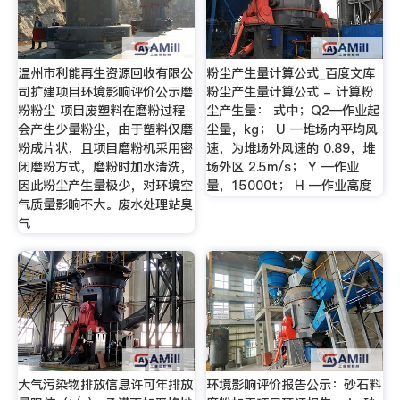
温州市利能再生资源回收有限公
粉尘产生量计算公式_百度文库
司扩建项目环境影响评价公示磨
粉尘产生量计算公式 - 计算粉
粉粉尘 项目废塑料在磨粉过程
尘产生量： 式中；Q2—作业起
会产生少量粉尘，由于塑料仅磨
尘量，kg； U —堆场内平均风
粉成片状，且项目磨粉机采用密
速，为堆场外风速的 0.89，堆
闭磨粉方式，磨粉时加水清洗，
场外区 2.5m/s； Y —作业
因此粉尘产生量极少，对环境空
量，15000t； H —作业高度
气质量影响不大。废水处理站臭
气
大气污染物排放信息许可年排放
环境影响评价报告公示：砂石料