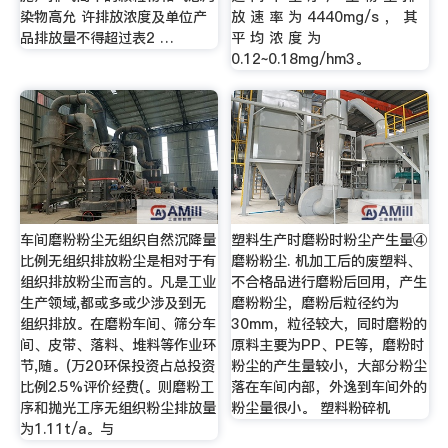
染物高允 许排放浓度及单位产
放 速 率 为 4440mg/s ， 其
品排放量不得超过表2 …
平 均 浓 度 为
0.12~0.18mg/hm3。
车间磨粉粉尘无组织自然沉降量
塑料生产时磨粉时粉尘产生量④
比例无组织排放粉尘是相对于有
磨粉粉尘. 机加工后的废塑料、
组织排放粉尘而言的。凡是工业
不合格品进行磨粉后回用，产生
生产领域,都或多或少涉及到无
磨粉粉尘，磨粉后粒径约为
组织排放。在磨粉车间、筛分车
30mm，粒径较大，同时磨粉的
间、皮带、落料、堆料等作业环
原料主要为PP、PE等，磨粉时
节,随。(万20环保投资占总投资
粉尘的产生量较小，大部分粉尘
比例2.5%评价经费(。则磨粉工
落在车间内部，外逸到车间外的
序和抛光工序无组织粉尘排放量
粉尘量很小。 塑料粉碎机
为1.11t/a。与