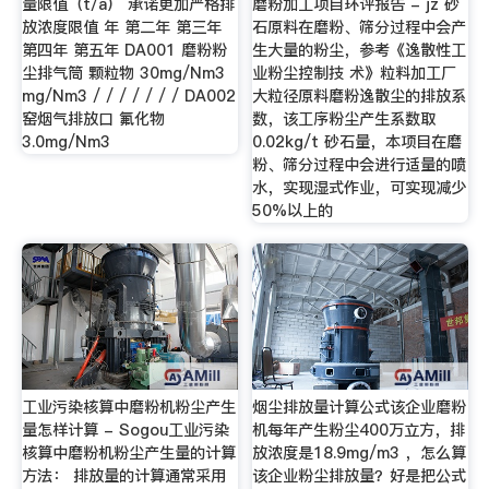
量限值（t/a） 承诺更加严格排
磨粉加工项目环评报告 - jz 砂
放浓度限值 年 第二年 第三年
石原料在磨粉、筛分过程中会产
第四年 第五年 DA001 磨粉粉
生大量的粉尘，参考《逸散性工
尘排气筒 颗粒物 30mg/Nm3
业粉尘控制技 术》粒料加工厂
mg/Nm3 / / / / / / / DA002
大粒径原料磨粉逸散尘的排放系
窑烟气排放口 氟化物
数，该工序粉尘产生系数取
3.0mg/Nm3
0.02kg/t 砂石量，本项目在磨
粉、筛分过程中会进行适量的喷
水，实现湿式作业，可实现减少
50%以上的
工业污染核算中磨粉机粉尘产生
烟尘排放量计算公式该企业磨粉
量怎样计算 - Sogou工业污染
机每年产生粉尘400万立方，排
核算中磨粉机粉尘产生量的计算
放浓度是18.9mg/m3 ，怎么算
方法： 排放量的计算通常采用
该企业粉尘排放量？好是把公式