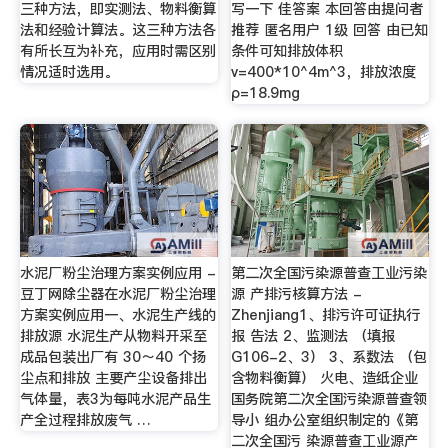
三种方法，即实测法、物料衡算
写一下 佳答案 本回答由提问者
法和经验计算法。这三种方法各
推荐 匿名用户 1级 回答 由已知
有所长互为补充，应用时需区别
条件可知排放体积
情况适时选用。
v=400*10^4m^3，排放浓度
ρ=18.9mg
水泥厂粉尘治理方案实例应用 -
第二次全国污染源普查工业污染
豆丁网除尘器在水泥厂粉尘治理
源 产排污核算方法 -
方案实例应用一、水泥生产线的
Zhenjiang1、排污许可证执行
排放源 水泥生产从物料开采至
报 告法 2、监测法 （填报
成品包装出厂有 30～40 个扬
G106-2、3） 3、系数法 （包
尘点和排放 主要产尘设备排出
含物料衡算） 火电、造纸企业
气体量，表3为每吨水泥产品生
国务院第二次全国污染源普查领
产全过程排放废气 …
导小 组办公室组织制定的《第
二次全国污 染源普查工业源产