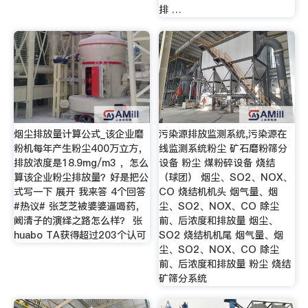
排 …
烟尘排放量计算公式_该企业磨
污染源排放监测系统,污染源在
粉机每年产生粉尘400万立方，
线监测系统粉尘 矿石磨粉筛分
排放浓度是18.9mg/m3 ，怎么
设备 粉尘 煤粉碎设备 烧结
算该企业粉尘排放量？好是把公
（球团） 烟尘、SO2、NOX、
式写一下 展开 我来答 4个回答
CO 烧结机机头 烟气量、烟
#热议# 张芝芝被婆婆逼喝药，
尘、SO2、NOX、CO 除尘
阚清子的演绎之路怎么样？ 张
前、后浓度和排放量 烟尘、
huabo TA获得超过203个认可
SO2 烧结机机尾 烟气量、烟
尘、SO2、NOX、CO 除尘
前、后浓度和排放量 粉尘 烧结
矿筛分系统