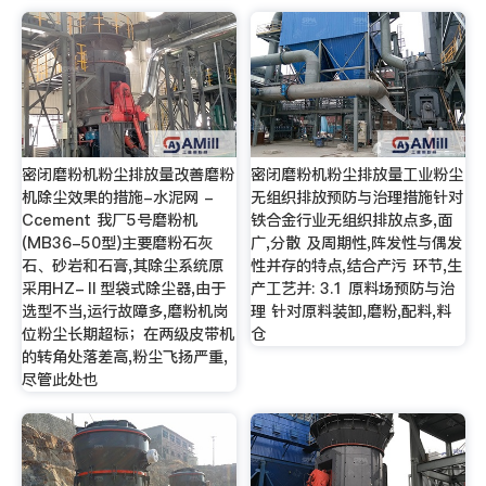
密闭磨粉机粉尘排放量改善磨粉
密闭磨粉机粉尘排放量工业粉尘
机除尘效果的措施-水泥网 -
无组织排放预防与治理措施针对
Ccement 我厂5号磨粉机
铁合金行业无组织排放点多,面
(MB36-50型)主要磨粉石灰
广,分散 及周期性,阵发性与偶发
石、砂岩和石膏,其除尘系统原
性并存的特点,结合产污 环节,生
采用HZ-Ⅱ型袋式除尘器,由于
产工艺并: 3.1 原料场预防与治
选型不当,运行故障多,磨粉机岗
理 针对原料装卸,磨粉,配料,料
位粉尘长期超标；在两级皮带机
仓
的转角处落差高,粉尘飞扬严重,
尽管此处也