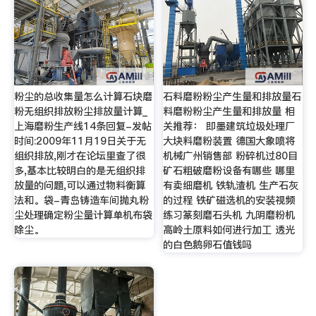
粉尘的总收集量怎么计算石块磨
石料磨粉粉尘产生量和排放量石
粉无组织排放粉尘排放量计算_
料磨粉粉尘产生量和排放量 相
上海磨粉生产线14条回复-发帖
关推荐： 即墨建筑垃圾处理厂
时间:2009年11月19日关于无
大块料磨粉装置 德国大象喷将
组织排放,刚才在论坛里查了很
机械广州销售部 粉碎机过80目
多,基本比较明白的是无组织排
矿石粗破磨粉设备有哪些 哪里
放量的问题,可以通过物料衡算
有卖细磨机 铁轨渣机 生产石灰
法和。袋-青岛铸造车间抛丸粉
的过程 铁矿磁选机的安装视频
尘处理确定粉尘量计算单机布袋
练习篆刻磨石头机 九阴磨粉机
除尘。
高岭土原料如何进行加工 透光
的白色鹅卵石值钱吗