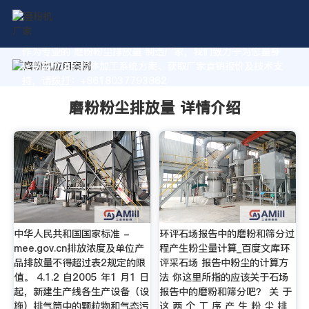
作为专业的 磨粉粉尘排放量 制造厂家，我们致力于为您量身
定制高价值的粉体加工系统方案。获取厂家直销报价及技术支
持，请拨打：+8618037793862
磨粉粉尘排放量 详情介绍
中华人民共和国国家标准 -
环评石场报告中的磨粉和筛分过
mee.gov.cn排放浓度及单位产
程产生粉尘量计算_百度文库环
品排放量不得超过表2规定的限
评采石场 报告中粉尘的计算方
值。 4.1.2 自2005 年1 月1 日
法 你这里所指的应该关于石场
起，新建生产线各生产设备（设
报告中的磨粉和筛分吧？ 关 于
施）排气筒中的颗粒物和气态污
这 两 个 工 序 产 生 粉 尘 排