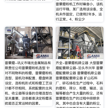
雷蒙磨粉机工作时噪音小，该机
运行平稳，某厂选用该设备，全
机未作固定，已使用2年多，运
行正常。4、粉尘少
雷蒙磨-巩义市瑞光金属制品有
齐全-雷蒙磨机除尘器 大型雷蒙
限责任公司雷蒙磨粉机选型 针
磨配套除尘器-泊头市兴华 雷蒙
对不同物料的粉磨，雷蒙磨粉机
磨配套除尘器 雷蒙磨机除尘器
选型、装机功率配置、磨盘转速
雷蒙磨配套除尘器 矿山石料
设定、选粉机形式和粉磨工艺设
厂、碎石场在生产过程中，石料
计都不尽相同，系统配套的主风
的磨粉、筛分、粉磨、输送、运
机、收尘器等设备的合理选型也
输等都会产生大量的粉尘，还有
至关重要，这些都是决定粉磨系
雷蒙磨在生产的过程中排除余
统能否正常运转的因素。
风，其中也会含有大量的粉尘，