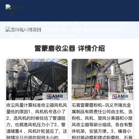
作为专业的 雷蒙磨收尘器 制造厂家，我们致力于为您量身定
制高价值的粉体加工系统方案。获取厂家直销报价及技术支
持，请拨打：+8618037793862
雷蒙磨收尘器 详情介绍
收尘风量计算标准收尘器风机风
石膏雷蒙磨粉机-巩义市瑞光金
量低的原因1、风机机号选小了
属制品有限责任公司由主机、选
2、选风机的时候低估了管道阻
粉机、风机、旋风分离器和小旋
力，也就是风机压力小了3、管
风收尘器等部分组成，各自有整
道堵塞4 、风机叶轮装反了，这
体机架，安装方便。3、噪音小
种情况只出现在同样大小的
相对振动磨和摆式粉磨机，石膏