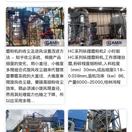
磨粉机的收尘及进风设置改进方
HC系列纵摆磨粉机2 小时前
法 - 知乎收尘系统，根据产品
HC系列纵摆磨粉机,工作原理自
细度的变化，用小直径、小锥度
磨,粉碎程度细粉碎,入料粒度
多筒组合式旋风收尘器来代替原
（mm）30mm,成品细度0.18-
雷蒙磨系统的大直径、大锥度单
0.038mm,装机功率（kw）86,
筒旋风收尘器，要提高细粉收尘
产量6000-25000,桂林鸿程
效率，就必须减小旋风筒直径，
然而其处理能力也随之下降，所
以应采用多筒…