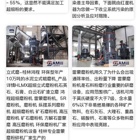
~ 55%，这显然不能满足加工
染是主导因素，下面就由红星机
超细粉的要求。
器为您做一下收尘系统污染的原
因分析及应对措施。
立式磨-桂林鸿程 环保型年产
雷蒙磨粉机用久了为什么会出现
10万吨的水泥立式辊磨机_产品
通筛率低、出粉量下降 雷蒙磨
详情HLMX超细立式磨粉机石英
粉机是石料粉磨行业重要的研磨
石、石膏、白云石矿渣立磨 鸿
设备，应用范围很广。该机可用
程超细磨粉机 雷蒙磨粉机，5R
于莫氏硬度不大于7级、含水量
磨粉机，磨粉机 纵摆系列磨粉
6%以下非易燃易爆的各种矿产
机 超细磨粉机 矿石磨粉机 高压
物料，在石灰石、大理石、重晶
磨粉机 矿石磨粉机 方解石雷蒙
石、碳酸钙、石膏等众多物料磨
磨 高压磨粉机 环保磨粉机厂家
粉应用中表现亮眼。
超细磨粉机设备 桂林专业雷蒙
磨粉碎机厂家生产的