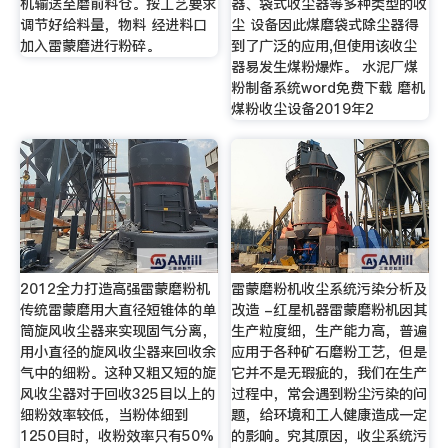
机输送至磨前料仓。按工艺要求
器、袋式收尘器等多种类型的收
调节好给料量，物料 经进料口
尘 设备因此煤磨袋式除尘器得
加入雷蒙磨进行粉碎。
到了广泛的应用,但使用该收尘
器易发生煤粉爆炸。 水泥厂煤
粉制备系统word免费下载 磨机
煤粉收尘设备2019年2
2012全力打造高强雷蒙磨粉机
雷蒙磨粉机收尘系统污染分析及
传统雷蒙磨用大直径短锥体的单
改造 -红星机器雷蒙磨粉机因其
筒旋风收尘器来实现固气分离，
生产粒度细，生产能力高，普遍
用小直径的旋风收尘器来回收余
应用于各种矿石磨粉工艺，但是
气中的细粉。这种又粗又短的旋
它并不是无瑕疵的，我们在生产
风收尘器对于回收325目以上的
过程中，常会遇到粉尘污染的问
细粉效率较低，当粉体细到
题，给环境和工人健康造成一定
1250目时，收粉效率只有50%
的影响。究其原因，收尘系统污