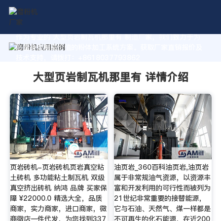
作为专业的 大型页岩制瓦机那里有 制造厂家，我们致力于为
您量身定制高价值的粉体加工系统方案。获取厂家直销报价及
技术支持，请拨打：+8618037793862
大型页岩制瓦机那里有 详情介绍
页岩砖机-页岩砖机页岩真空粘
油页岩_360百科油页岩,油页岩
土砖机 多功能粘土制瓦机 双级
属于非常规油气资源，以资源丰
真空挤出砖机 纳鸿 品牌 买家保
富和开发利用的可行性而被列为
障 ¥22000.0 精选大全，品质
21世纪非常重要的接替能源，
商家，实力商家，进口商家，微
它与石油、天然气、煤一样都是
商微店一件代发，为您找到337
不可再生的化石能源，在近200