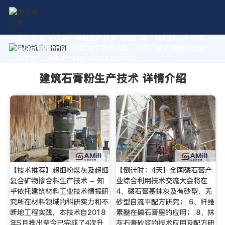
作为专业的 建筑石膏粉生产技术 制造厂家，我们致力于为您
量身定制高价值的粉体加工系统方案。获取厂家直销报价及技
术支持，请拨打：+8618037793862
建筑石膏粉生产技术 详情介绍
【技术推荐】超细粉煤灰及超细
【倒计时：4天】全国磷石膏产
复合矿物掺合料生产技术 - 知
业综合利用技术交流大会将在
乎依托建筑材料工业技术情报研
4、磷石膏基抹灰及有砂型、无
究所在材料领域的科研实力和不
砂型自流平配方研究； 6、纤维
断地工程实践，本技术自2018
素醚在磷石膏里的应用； 8、抹
年5月推出至今已完成了4次升
灰石膏砂浆的技术应用及配方研