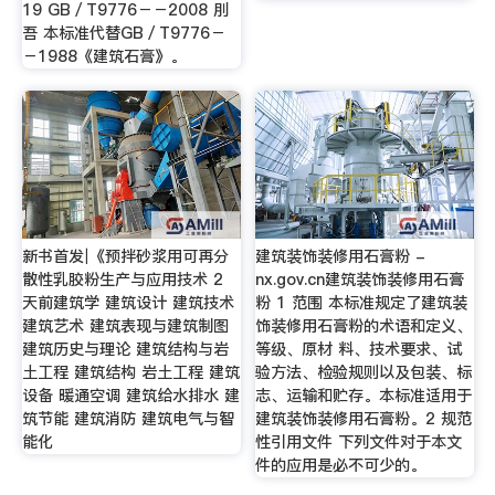
19 GB／T9776－－2008 刖
吾 本标准代替GB／T9776－
－1988《建筑石膏》。
新书首发∣《预拌砂浆用可再分
建筑装饰装修用石膏粉 -
散性乳胶粉生产与应用技术 2
nx.gov.cn建筑装饰装修用石膏
天前建筑学 建筑设计 建筑技术
粉 1 范围 本标准规定了建筑装
建筑艺术 建筑表现与建筑制图
饰装修用石膏粉的术语和定义、
建筑历史与理论 建筑结构与岩
等级、原材 料、技术要求、试
土工程 建筑结构 岩土工程 建筑
验方法、检验规则以及包装、标
设备 暖通空调 建筑给水排水 建
志、运输和贮存。本标准适用于
筑节能 建筑消防 建筑电气与智
建筑装饰装修用石膏粉。2 规范
能化
性引用文件 下列文件对于本文
件的应用是必不可少的。