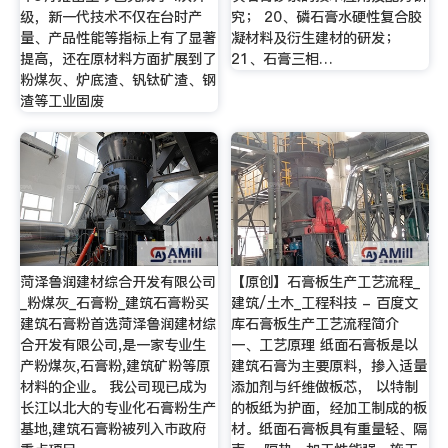
级，新一代技术不仅在台时产
究； 20、磷石膏水硬性复合胶
量、产品性能等指标上有了显著
凝材料及衍生建材的研发；
提高，还在原材料方面扩展到了
21、石膏三相…
粉煤灰、炉底渣、钒钛矿渣、钢
渣等工业固废
菏泽鲁润建材综合开发有限公司
【原创】石膏板生产工艺流程_
_粉煤灰_石膏粉_建筑石膏粉买
建筑/土木_工程科技 - 百度文
建筑石膏粉首选菏泽鲁润建材综
库石膏板生产工艺流程简介
合开发有限公司,是一家专业生
一、工艺原理 纸面石膏板是以
产粉煤灰,石膏粉,建筑矿粉等原
建筑石膏为主要原料，掺入适量
材料的企业。 我公司现已成为
添加剂与纤维做板芯， 以特制
长江以北大的专业化石膏粉生产
的板纸为护面，经加工制成的板
基地,建筑石膏粉被列入市政府
材。纸面石膏板具有重量轻、隔