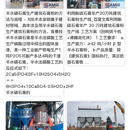
半水磷石膏生产建筑石膏粉的方
利用脱硫石膏年产30万吨建筑
法与流程 - X技术本发明属于建
石膏粉生产线_百度文库利用脱
材领域，具体涉及用半水磷石膏
硫石膏年产 30 万吨建筑石膏粉
生产建筑石膏粉的方法。背景技
生产线 工艺方案（回转烘干机
术半水磷石膏是半水法磷酸工艺
+沸腾流化床） 1.工艺要求： a.
生产磷酸过程中排出的固体废
生产能力：≥42 吨/小时 β 型
渣，是一种工业副产物每生产1
半水石膏粉。 b.产品质量：按
吨P2O5可副产多达4吨的干渣
《建筑石膏》国标执行，满足纸
半水磷石膏。半水法磷酸工艺的
面石膏板 …
反应式如下：
2Ca5(PO4)3F+10H2SO4+5H2O
＝＝
6H3PO4+10CaSO4·0.5H2O+2HF
半水磷石膏的