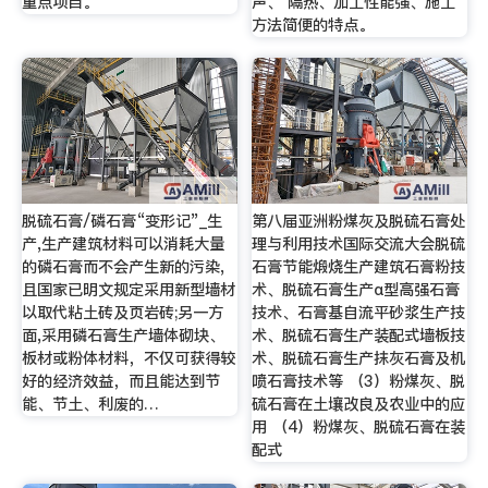
重点项目。
声、 隔热、加工性能强、施工
方法简便的特点。
脱硫石膏/磷石膏“变形记”_生
第八届亚洲粉煤灰及脱硫石膏处
产,生产建筑材料可以消耗大量
理与利用技术国际交流大会脱硫
的磷石膏而不会产生新的污染,
石膏节能煅烧生产建筑石膏粉技
且国家已明文规定采用新型墙材
术、脱硫石膏生产α型高强石膏
以取代粘土砖及页岩砖;另一方
技术、石膏基自流平砂浆生产技
面,采用磷石膏生产墙体砌块、
术、脱硫石膏生产装配式墙板技
板材或粉体材料，不仅可获得较
术、脱硫石膏生产抹灰石膏及机
好的经济效益，而且能达到节
喷石膏技术等 （3）粉煤灰、脱
能、节土、利废的…
硫石膏在土壤改良及农业中的应
用 （4）粉煤灰、脱硫石膏在装
配式