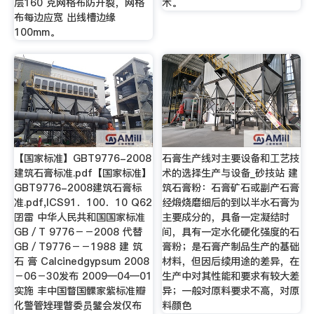
层160 克网格布防开裂，网格
术。
布每边应宽 出线槽边缘
100mm。
【国家标准】GBT9776-2008
石膏生产线对主要设备和工艺技
建筑石膏标准.pdf【国家标准】
术的选择生产与设备_砂技站 建
GBT9776-2008建筑石膏标
筑石膏粉：石膏矿石或副产石膏
准.pdf,ICS91．100．10 Q62
经煅烧磨细后的到以半水石膏为
囝雷 中华人民共和国国家标准
主要成分的，具备一定凝结时
GB／T 9776－－2008 代替
间，具有一定水化硬化强度的石
GB／T9776－－1988 建 筑
膏粉；是石膏产制品生产的基础
石 膏 Calcinedgypsum 2008
材料，但因后续用途的差异，在
－06－30发布 2009—04—01
生产中对其性能和要求有较大差
实施 丰中国瞀国髁家紫标准瓣
异；一般对原料要求不高，对原
化警管矬理瞥委员鐾会发仅布
料颜色