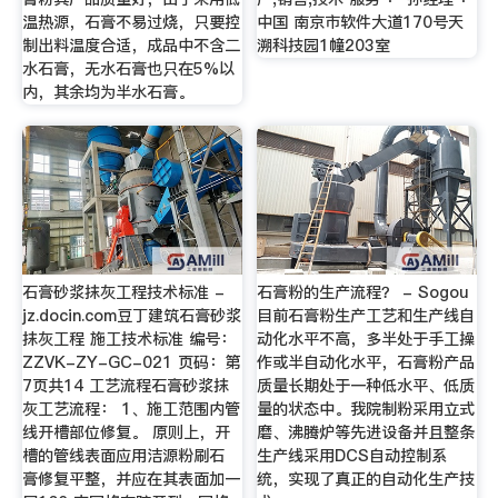
温热源，石膏不易过烧，只要控
中国 南京市软件大道170号天
制出料温度合适，成品中不含二
溯科技园1幢203室
水石膏，无水石膏也只在5%以
内，其余均为半水石膏。
石膏砂浆抹灰工程技术标准 -
石膏粉的生产流程？ - Sogou
jz.docin.com豆丁建筑石膏砂浆
目前石膏粉生产工艺和生产线自
抹灰工程 施工技术标准 编号：
动化水平不高，多半处于手工操
ZZVK-ZY-GC-021 页码：第
作或半自动化水平，石膏粉产品
7页共14 工艺流程石膏砂浆抹
质量长期处于一种低水平、低质
灰工艺流程： 1、施工范围内管
量的状态中。我院制粉采用立式
线开槽部位修复。 原则上，开
磨、沸腾炉等先进设备并且整条
槽的管线表面应用洁源粉刷石
生产线采用DCS自动控制系
膏修复平整，并应在其表面加一
统，实现了真正的自动化生产技