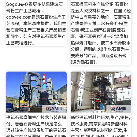
Sogou��看更多结果建筑石
石膏板原料生产线介绍 石膏粉
膏粉生产工艺流程 -
是五大凝胶材料之一，在国民经
coovee.com建筑石膏粉生产工
济中占有重要的地位，石膏粉生
艺流程，本信息由提供。我们主
产线是将天然二水石膏矿石(生
营石膏粉生产工艺相关产品销售
石膏)或工业副产石膏(脱硫石
和服务。如有对建筑石膏粉生产
膏、磷石膏等)经过一定温度加
工艺流程进行。
热煅烧并磨细，使二水石膏脱水
分解，得到的以β半水石膏为主
要成分的产品，即为建筑石膏
(通为熟石膏)。
建筑石膏磨细生产技术与装备探
新型建筑材料的研发,生产,销售,
讨，看看石膏粉生产线是怎么
技术服务,南京贝思特新型材料
通过该生产线设备加工的建筑石
主营：新型建筑材料的研发,生
膏粉其产品质量好，由于采用低
产,销售,技术 服务 ： 孙经理 ：