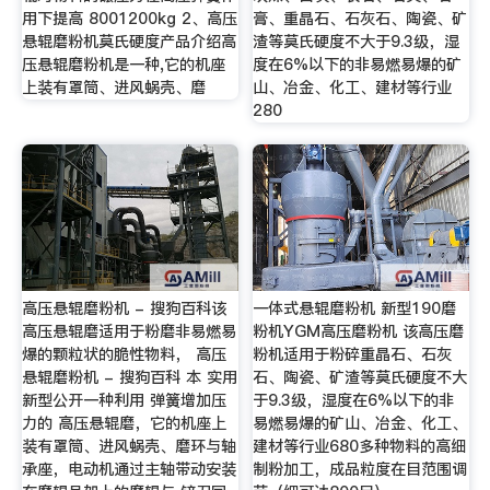
用下提高 8001200kg 2、高压
膏、重晶石、石灰石、陶瓷、矿
悬辊磨粉机莫氏硬度产品介绍高
渣等莫氏硬度不大于9.3级，湿
压悬辊磨粉机是一种,它的机座
度在6%以下的非易燃易爆的矿
上装有罩筒、进风蜗壳、磨
山、冶金、化工、建材等行业
280
高压悬辊磨粉机 - 搜狗百科该
一体式悬辊磨粉机 新型190磨
高压悬辊磨适用于粉磨非易燃易
粉机YGM高压磨粉机 该高压磨
爆的颗粒状的脆性物料， 高压
粉机适用于粉碎重晶石、石灰
悬辊磨粉机 - 搜狗百科 本 实用
石、陶瓷、矿渣等莫氏硬度不大
新型公开一种利用 弹簧增加压
于9.3级，湿度在6%以下的非
力的 高压悬辊磨，它的机座上
易燃易爆的矿山、冶金、化工、
装有罩筒、进风蜗壳、磨环与轴
建材等行业680多种物料的高细
承座，电动机通过主轴带动安装
制粉加工，成品粒度在目范围调