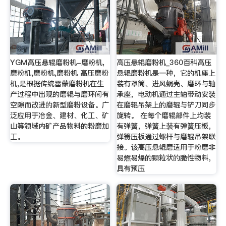
YGM高压悬辊磨粉机-磨粉机,
高压悬辊磨粉机_360百科高压
磨粉机,磨粉机,磨粉机 高压磨粉
悬辊磨粉机是一种，它的机座上
机,是根据传统雷蒙磨粉机在生
装有罩筒、进风蜗壳、磨环与轴
产过程中出现的磨辊与磨环间有
承座，电动机通过主轴带动安装
空隙而改进的新型磨粉设备。广
在磨辊吊架上的磨辊与铲刀同步
泛应用于冶金、建材、化工、矿
旋转。 在每个磨辊部件上均装
山等领域内矿产品物料的粉磨加
有弹簧，弹簧上装有弹簧压板，
工。
弹簧压板通过螺杆与磨辊吊架联
接。该高压悬辊磨适用于粉磨非
易燃易爆的颗粒状的脆性物料，
具有预压