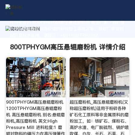
作为专业的 800TPHYGM高压悬辊磨粉机 制造厂家，我们致
力于为您量身定制高价值的粉体加工系统方案。获取厂家直销
报价及技术支持，请拨打：+8618037793862
800TPHYGM高压悬辊磨粉机 详情介绍
900TPHYGM高压悬辊磨粉机
超压磨粉机_高压悬辊磨粉机(又
1200TPHYGM高压悬辊磨粉
称超压磨粉机)适用于粉碎各种
机 高压悬辊磨粉机 别名:悬辊磨
矿石化工原料等非金属原料的磨
粉机,高压磨粉机 英文:High
粉加工，如：铁矿石、煤粉石、
Pressure Mill 进料粒度:1 磨
高炉水渣、电厂脱硫剂、锅炉喷
辊对物料的碾压力在高压弹簧作
吹煤、白灰、长石、石英、石