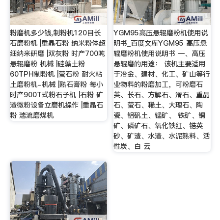
粉磨机多少钱,制粉机120目长
YGM95高压悬辊磨粉机使用说
石磨粉机 |重晶石粉 纳米粉体超
明书_百度文库YGM95 高压悬
细纳米研磨 |双灰粉 时产700吨
辊磨粉机使用说明书 一、高压
悬辊磨粉 机械 |硅藻土粉
悬辊磨的用途： 该机主要适用
60TPH制粉机 |萤石粉 耐火粘
于冶金、建材、化工、矿山等行
土磨粉机-机械 |熟石膏粉 每小
业物料的粉磨加工，可粉磨石
时产900T式粉石子机 |石粉 矿
英、长石、方解石、滑石、重晶
渣微粉设备立磨机操作 |重晶石
石、萤石、稀土、大理石、陶
粉 湍流磨煤机
瓷、铝矾土、锰矿、 铁矿、铜
矿、磷矿石、氧化铁红、锆英
砂、矿渣、水渣、水泥熟料、活
性炭、白 云