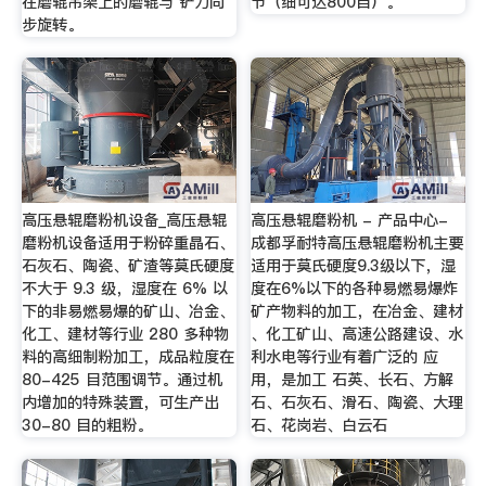
在磨辊吊架上的磨辊与 铲刀同
节（细可达800目）。
步旋转。
高压悬辊磨粉机设备_高压悬辊
高压悬辊磨粉机 - 产品中心-
磨粉机设备适用于粉碎重晶石、
成都孚耐特高压悬辊磨粉机主要
石灰石、陶瓷、矿渣等莫氏硬度
适用于莫氏硬度9.3级以下，湿
不大于 9.3 级，湿度在 6% 以
度在6%以下的各种易燃易爆炸
下的非易燃易爆的矿山、冶金、
矿产物料的加工，在冶金、建材
化工、建材等行业 280 多种物
、化工矿山、高速公路建设、水
料的高细制粉加工，成品粒度在
利水电等行业有着广泛的 应
80-425 目范围调节。通过机
用，是加工 石英、长石、方解
内增加的特殊装置，可生产出
石、石灰石、滑石、陶瓷、大理
30-80 目的粗粉。
石、花岗岩、白云石