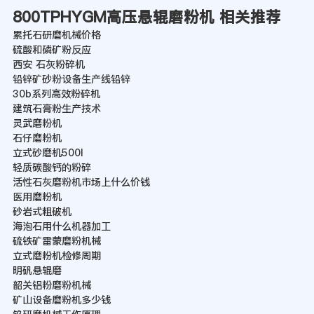
800TPHYGM高压悬辊磨粉机 相关推荐
累托石研磨机械价格
硫酸和磷矿粉反应
西安 石灰粉碎机
铅锌矿砂粉设备生产线铅锌
30b系列高效粉碎机
建筑石膏粉生产技术
灵武磨粉机
石仔磨粉机
立式砂磨机500l
轻质碳酸钙的粉碎
活性石灰磨粉机市场上什么价钱
医用磨粉机
砂岩式粗破机
海泡石用什么机器加工
硫铁矿雷蒙磨粉机械
立式磨粉机检修周期
明矾悬辊磨
韶关铝粉磨粉机械
矿山设备磨粉机多少钱