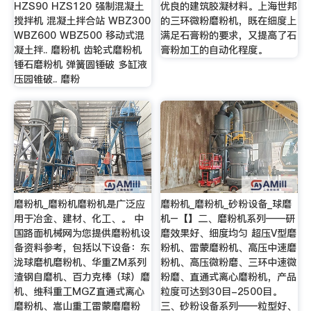
HZS90 HZS120 强制混凝土
优良的建筑胶凝材料。上海世邦
搅拌机 混凝土拌合站 WBZ300
的三环微粉磨粉机，既在细度上
WBZ600 WBZ500 移动式混
满足石膏粉的要求，又提高了石
凝土拌.. 磨粉机 齿轮式磨粉机
膏粉加工的自动化程度。
锤石磨粉机 弹簧圆锤破 多缸液
压园锥破.. 磨粉
磨粉机_磨粉机磨粉机是广泛应
磨粉机_磨粉机_砂粉设备_球磨
用于冶金、建材、化工、。 中
机–【】二、磨粉机系列——研
国路面机械网为您提供磨粉机设
磨效果好、细度均匀 超压V型磨
备资料参考，包括以下设备：东
粉机、雷蒙磨粉机、高压中速磨
泷球磨机磨粉机、华重ZM系列
粉机、高压微粉磨、三环中速微
渣钢自磨机、百力克棒（球）磨
粉磨、直通式离心磨粉机，产品
机、维科重工MGZ直通式离心
粒度可达到30目-2500目。
磨粉机、嵩山重工雷蒙磨磨粉
三、砂粉设备系列——粒型好、