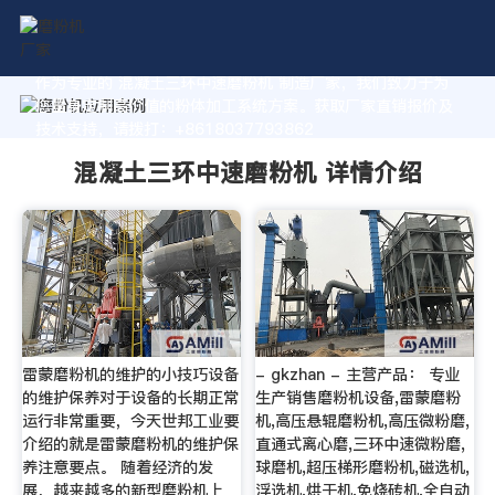
作为专业的 混凝土三环中速磨粉机 制造厂家，我们致力于为
您量身定制高价值的粉体加工系统方案。获取厂家直销报价及
技术支持，请拨打：+8618037793862
混凝土三环中速磨粉机 详情介绍
雷蒙磨粉机的维护的小技巧设备
- gkzhan - 主营产品： 专业
的维护保养对于设备的长期正常
生产销售磨粉机设备,雷蒙磨粉
运行非常重要，今天世邦工业要
机,高压悬辊磨粉机,高压微粉磨,
介绍的就是雷蒙磨粉机的维护保
直通式离心磨,三环中速微粉磨,
养注意要点。 随着经济的发
球磨机,超压梯形磨粉机,磁选机,
展，越来越多的新型磨粉机上
浮选机,烘干机,免烧砖机,全自动