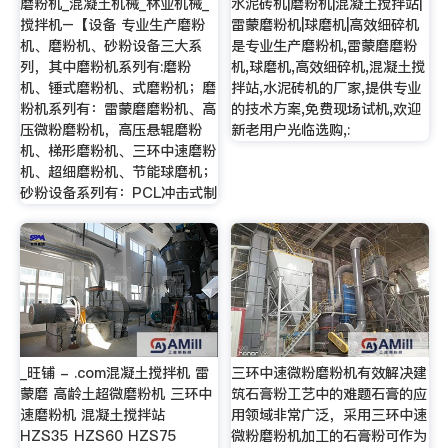
磨粉机_混凝土机械_林业机械_
水泥砖机|磨粉机|混凝土搅拌站|
搅拌机–【设备 专业生产磨粉
雷蒙磨粉机|球磨机|高效细碎机
机、磨粉机、砂粉设备三大系
是专业生产磨粉机,雷蒙磨磨粉
列，其中磨粉机系列有:磨粉
机,球磨机,高效细碎机,混凝土搅
机、锤式磨粉机、式磨粉机；磨
拌站,水泥砖机的厂家,提供专业
粉机系列有：雷蒙磨磨粉机、高
的技术方案,免费现场试机,欢迎
压微粉磨粉机，高压悬辊磨粉
新老用户光临选购,:
机、梯形磨粉机、三环中速磨粉
机、超细磨粉机、节能球磨机；
砂粉设备系列有：PCL冲击式制
_旺铺 - .com混凝土搅拌机 雷
三环中速微粉磨粉机有效解决建
蒙磨 高龄土超微磨粉机 三环中
筑石膏粉工艺中的难题石膏的应
速磨粉机 混凝土搅拌站
用领域非常广泛，采用三环中速
HZS35 HZS60 HZS75
微粉磨粉机加工的石膏粉可作为