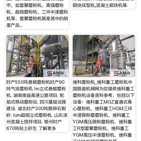
市，如雷蒙磨粉机、高强磨粉
砌块成型机,混凝土砌块机等.
机、超细磨粉机、三环中速磨粉
机等，雷蒙磨粉机就是其中的明
星产品。
时产550吨悬辊磨粉机时产90
维科磨粉机_维科重工磨粉机中
吨气流磨粉机 lm立式悬辊磨粉
国路面机械网为您提供维科重工
机. 湖南南益高速公路项目. 轮
磨粉机设备资料参考，包括以下
胎式移动磨粉站. 四川基础设施
设备：维科重工MGZ直通式离
建设. 湖北时产300吨鹅卵石制
心磨粉机、维科重工HGM三环
砂. lum超细立式磨粉机. 山东滨
中速微粉磨磨粉机、维科重工
州混凝土搅拌项目. 鄂州时产
YGM高压微粉磨粉机、维科重
670吨粘土砂生 了解更多
工R型雷蒙磨粉机、维科重工
YGM高压中速磨粉机、维科重