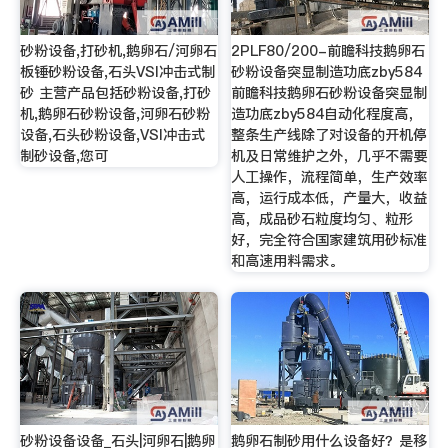
砂粉设备,打砂机,鹅卵石/河卵石
2PLF80/200-前瞻科技鹅卵石
板锤砂粉设备,石头VSI冲击式制
砂粉设备突显制造功底zby584
砂 主营产品包括砂粉设备,打砂
前瞻科技鹅卵石砂粉设备突显制
机,鹅卵石砂粉设备,河卵石砂粉
造功底zby584自动化程度高，
设备,石头砂粉设备,VSI冲击式
整条生产线除了对设备的开机停
制砂设备,您可
机及日常维护之外，几乎不需要
人工操作，流程简单，生产效率
高，运行成本低，产量大，收益
高，成品砂石粒度均匀、粒形
好，完全符合国家建筑用砂标准
和高速用料需求。
砂粉设备设备_石头|河卵石|鹅卵
鹅卵石制砂用什么设备好？是移