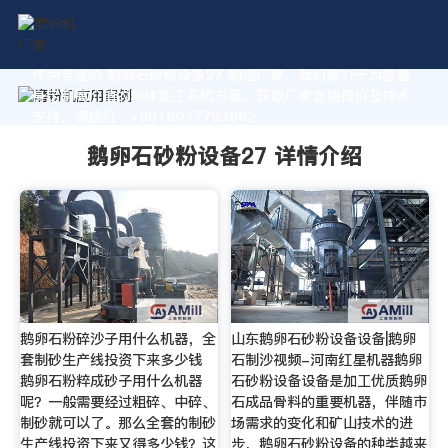
作为专业的 鹅卵石砂粉设备27 制造厂家，我们致力于为您量
身定制高价值的粉体加工系统方案。获取厂家直销报价及技术
支持，请拨打：+8618037793862
鹅卵石砂粉设备27 详情介绍
鹅卵石粉碎沙子用什么机器，全
山东鹅卵石砂粉设备设备|鹅卵
套制砂生产线投资下来多少钱
石制沙视频-河南红星机器鹅卵
鹅卵石粉粹成砂子用什么机器
石砂粉设备设备是加工优质鹅卵
呢？一般需要经过粗碎、中碎、
石成品骨料的重要机器，伴随市
制砂就可以了。那么全套的制砂
场需求的变化和矿山技术的进
生产线投资下来又得多少钱？这
步，鹅卵石砂粉设备的种类越来