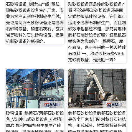
石砂粉设备_制砂生产线_豫弘
动砂粉设备还是传统砂粉设备？
豫弘砂粉设备设备生产厂家，专
看 不论是移动砂粉设备还是固
业为客户定制各种制砂生产线，
定式的传统砂粉设备，它们都可
无论是河卵石砂粉设备还是鹅卵
适用于鹅卵石制砂生产，而且制
石砂粉设备。销售石灰石、玄武
砂效果也都还不错，那究竟哪种
岩等物料的石头砂粉设备，提供
鹅卵石制砂设备好呢？红星机器
机制砂设备的新报价。
举实例为您剖析： 鹅卵石，库
存较多，易于开采的一种天然砂
石原料 一、移动砂粉设备VS固
定砂粉设备，谁更胜一筹？
砂粉设备_鹅卵石/河卵石砂粉设
鹅卵石砂粉设备鹅卵石砂粉设备
备_VSI冲击式砂粉设备_小型花
是各个厂家专门针对鹅卵石的结
岗岩 郑州中鼎机器主要生产砂
构、组成成分、性能等特征研制
粉设备，鹅卵石砂粉设备，河卵
的一款鹅卵石专用的制砂设备，