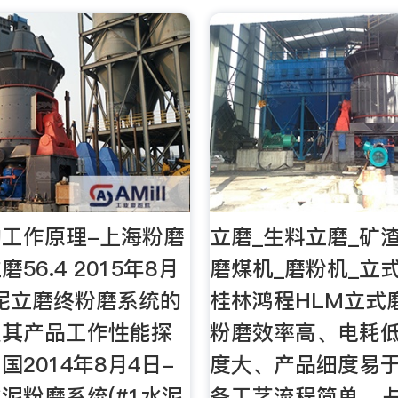
工作原理-上海粉磨
立磨_生料立磨_矿
56.4 2015年8月
磨煤机_磨粉机_立
 水泥立磨终粉磨系统的
桂林鸿程HLM立式
及其产品工作性能探
粉磨效率高、电耗
国2014年8月4日-
度大、产品细度易
泥粉磨系统(#1水泥
备工艺流程简单、