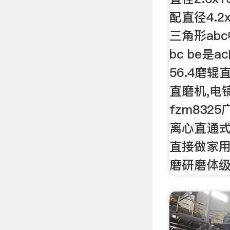
配直径4.
三角形abc
bc be是
56.4磨辊
直磨机,电
fzm832
离心直通式
直接做家用 
磨研磨体级