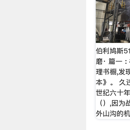
伯利鸠斯5
磨· 篇一 
理书橱,发
本》。 久
世纪六十年
（）,因为
外山沟的机