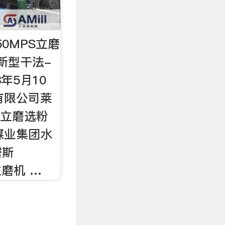
50MPS立磨
-新型干法-
年5月10
有限公司莱
2S立磨选粉
煤业集团水
密斯
立磨机 …