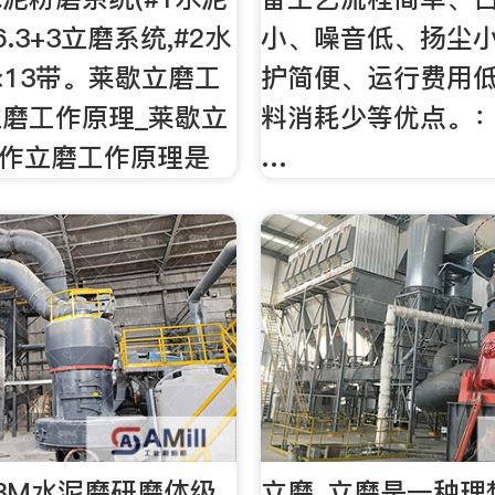
.3+3立磨系统,#2水
小、噪音低、扬尘
2×13带。莱歇立磨工
护简便、运行费用
磨工作原理_莱歇立
料消耗少等优点。：4
操作立磨工作原理是
…
x13M水泥磨研磨体级
立磨_立磨是一种理