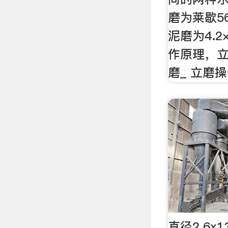
磨为莱歇56
泥磨为4.
作原理，立
磨_ 立磨
直径2.6