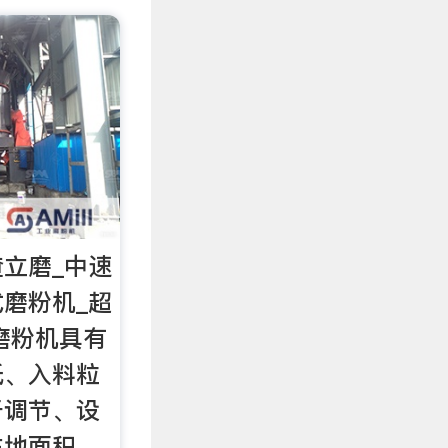
渣立磨_中速
式磨粉机_超
磨粉机具有
低、入料粒
于调节、设
占地面积