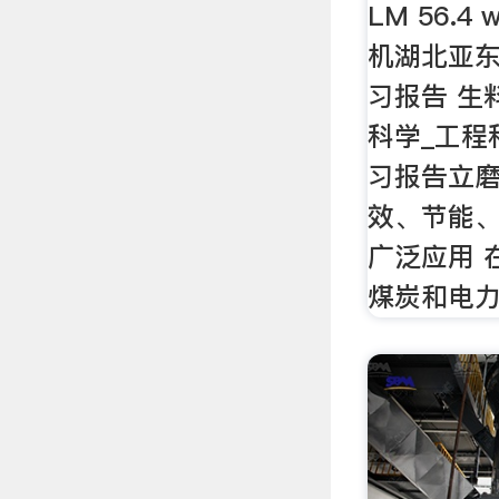
LM 56.4 
机湖北亚东
习报告 生
科学_工程
习报告立
效、节能、
广泛应用 
煤炭和电