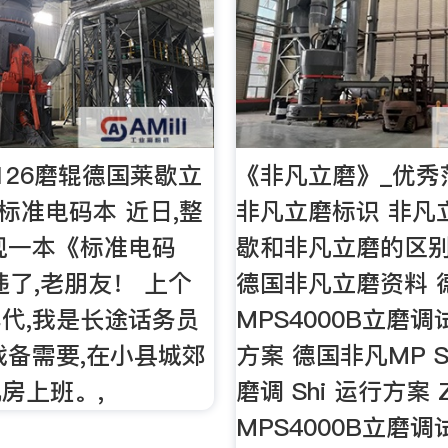
126磨辊德国莱歇立
《非凡立磨》_优秀
: 标准电码本 近日,整
非凡立磨标识 非凡
现一本《标准电码
歇和非凡立磨的区别
违了,老朋友！ 上个
德国非凡立磨资料 
代,我是长途话务员
MPS4000B立磨调试
战备需要,在小县城郊
方案 德国非凡MP S
房上班。,
磨调 Shi 运行方案 Z
MPS4000B立磨调试