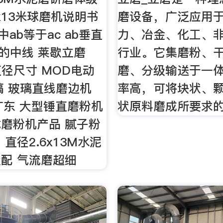
2x13米球磨机说明书
磨设备，广泛应用
中ab等于ac ab垂直
力、冶金、化工、非
ac的中线 莱歇立磨
行业。它集磨粉、
直径尺寸 MOD电动
磨、分级输送于一
镐 玻璃直线磨边机
率高，可将块状、
5广东 大型锤直磨粉机
状原料磨成所要求的
磨粉机产品 腻子粉
直径2.6x13M水泥
配 气流磨超细