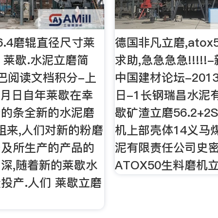
6.4磨辊直径尺寸莱
德国非凡立磨,atox
辊 莱歇.水泥立磨简
求助,急急急急!!!!!
巴阅读文档积分-上
中国建材论坛-2013
4月日自年莱歇在幸
日-1长钢瑞昌水泥
产的条全新的水泥磨
歇矿渣立磨56.2+
)咀来,人们对新的粉磨
机上部壳体14义马
备及所生产的产品的
泥有限责任公司史
深,随着新的莱歇水
ATOX50生料磨机
投产.人们 莱歇立磨