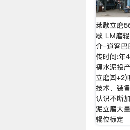
莱歇立磨5
歇 LM磨
介-道客巴
传时间:年
福水泥投
立磨㈣+2
技术、装
认识不断加
泥立磨大量
辊位标定