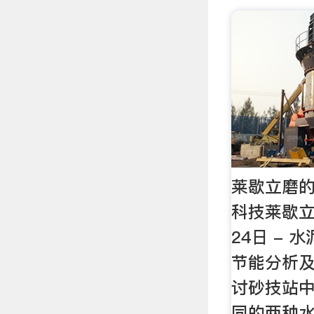
莱歇立磨的
科技莱歇立磨
24日 -
节能分析
讨砂技站中
同的两种水