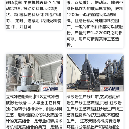
现场装车 主要机械设备 ? 1.振
破、双级破）、振动筛、输送带
动给料机 振动给料机 可将块
磨粉机作为初破毋庸置疑，进料
状、颗 粒状物料从储 料仓中均
1200mm以内的皆可以被粉
匀、 定时、连续地 给到受料装
碎，且磨粉机可处理物料范围
置 中，并且可
广，一般的矿石山石都可以被磨
粉，产量时产1-2200吨之间都
可以，用户可依据实际工艺选
择。
立式冲击磨粉机|PLS立式冲击
绿砂岩生产线厂家,玄武岩红砂
破|砂粉设备 - 大华重工它具有
岩生产线工艺流程,页岩 红砂岩
独特的转子结构设计、耐磨材料
生产线工艺流程红砂岩生产线工
工艺、磨粉速度优化以及液压设
艺流程物料的抗压强度不超越，
计的完美结合，是专业细碎技术
生产。 江苏天鹏机械拥有近年
与机械完美结合的典范，是新技
环锤式分裂机出产和实践经验，