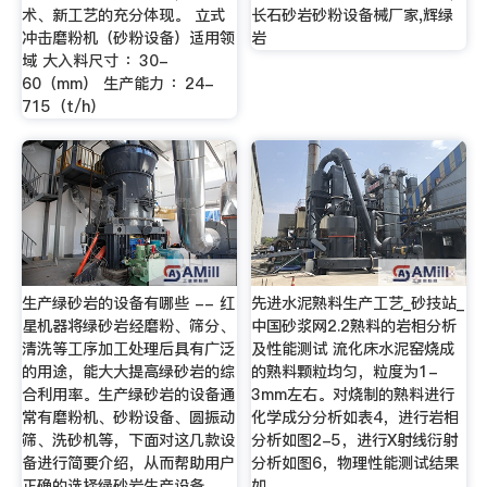
术、新工艺的充分体现。 立式
长石砂岩砂粉设备械厂家,辉绿
冲击磨粉机（砂粉设备）适用领
岩
域 大入料尺寸 ：30-
60（mm） 生产能力 ：24-
715（t/h）
生产绿砂岩的设备有哪些 -- 红
先进水泥熟料生产工艺_砂技站_
星机器将绿砂岩经磨粉、筛分、
中国砂浆网2.2熟料的岩相分析
清洗等工序加工处理后具有广泛
及性能测试 流化床水泥窑烧成
的用途，能大大提高绿砂岩的综
的熟料颗粒均匀，粒度为1-
合利用率。生产绿砂岩的设备通
3mm左右。对烧制的熟料进行
常有磨粉机、砂粉设备、圆振动
化学成分分析如表4，进行岩相
筛、洗砂机等，下面对这几款设
分析如图2-5，进行X射线衍射
备进行简要介绍，从而帮助用户
分析如图6，物理性能测试结果
正确的选择绿砂岩生产设备。
如 …