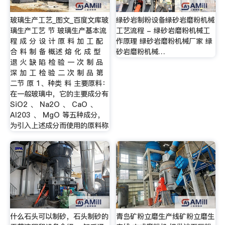
玻璃生产工艺_图文_百度文库玻
绿砂岩制粉设备绿砂岩磨粉机械
璃生产工艺 节 玻璃生产基本流
工艺流程 - 绿砂岩磨粉机械工
程 成 分 设 计 原 料 加 工 配
作原理 绿砂岩磨粉机械厂家 绿
合 料 制 备 概述 熔 化 成 型
砂岩磨粉机械…
退 火 缺 陷 检 验 一 次 制 品
深 加 工 检 验 二 次 制 品 第
二节 原 1、种类 料 主要原料：
在一般玻璃中，它的主要成分有
SiO2 、 Na2O 、 CaO 、
Al203 、 MgO 等五种成分，
为引入上述成分而使用的原料称
什么石头可以制砂，石头制砂的
青岛矿粉立磨生产线矿粉立磨生