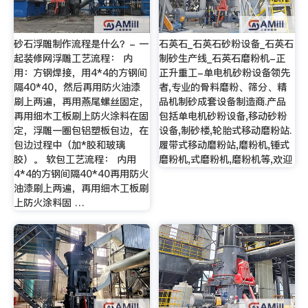
砂石浮雕制作流程是什么？- 一
石英石_石英石砂粉设备_石英石
起装修网浮雕工艺流程： 内
制砂生产线_石英石磨粉机-正
用：方钢焊接，用4*4的方钢间
正升重工-单电机砂粉设备领先
隔40*40，然后再用防火油漆
者,专业的骨料磨粉、筛分、精
刷上两遍，再用燕尾螺丝固定，
品机制砂成套设备制造商.产品
再用细木工板刷上防火涂料在固
包括单电机砂粉设备,移动砂粉
定，浮雕一圈包铝塑板包边，在
设备,制砂楼,轮胎式移动磨粉站.
包边过程中（加*胶和玻璃
履带式移动磨粉站,磨粉机,锤式
胶）。 软包工艺流程： 内用
磨粉机,式磨粉机,磨粉机等,欢迎
4*4的方钢间隔40*40再用防火
油漆刷上两遍，再用细木工板刷
上防火涂料固 …