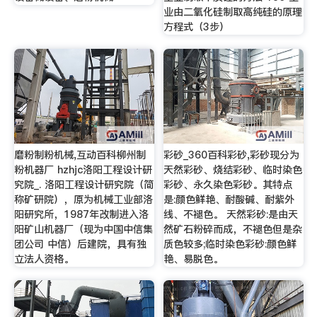
业由二氧化硅制取高纯硅的原理
方程式（3步）
磨粉制粉机械,互动百科柳州制
彩砂_360百科彩砂,彩砂现分为
粉机器厂 hzhjc洛阳工程设计研
天然彩砂、烧结彩砂、临时染色
究院_. 洛阳工程设计研究院（简
彩砂、永久染色彩砂。其特点
称矿研院），原为机械工业部洛
是:颜色鲜艳、耐酸碱、耐紫外
阳研究所，1987年改制进入洛
线、不褪色。 天然彩砂:是由天
阳矿山机器厂（现为中国中信集
然矿石粉碎而成，不褪色但是杂
团公司 中信）后建院，具有独
质色较多;临时染色彩砂:颜色鲜
立法人资格。
艳、易脱色。