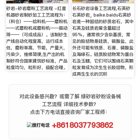
砂岩-砂岩磨粉工艺流程 -红星
长石砂岩设备工艺流程,石英砂
机器砂岩制砂加工工艺流程为：
石英砂岩_ baike.baidu石英砂
（料仓）——给料机——磨粉机
岩是一种固结的砂质岩石，其中
——式磨粉机或磨粉机——振动
石英及硅质岩屑含量超过
筛——（可成成品）。该制砂生
95%。通常很少含杂基质，常
产线自动化程度高，运行成本
见的胶结物是硅质，碳酸盐，此
低，磨粉率高，节能，产量大，
外还可能有铁质、石膏、磷酸盐
污染少，维修简便,生产出的机
及海绿石。硅质胶结物常为蛋白
制砂符合国家建筑砂标准，产品
石及玉髓，它们可以围绕石英颗
粒度均匀，粒形好，级配合理。
粒发育成为次生生长胶结物，形
成再生生长的沉积
对此设备感兴趣？或需了解 绿砂岩砂粉设备械
工艺流程 详细技术参数？
点击下方电话直接咨询厂家工程师：
+8618037793862