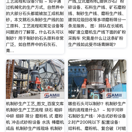
工艺流程和设备介绍 - 知乎通
产线,立式磨粉机,提供沙石厂粉
过机械化的生产方式，自然界中
碎设备、石料生产线、矿石磨粉
的大部分石头都能被加工成机制
线、制砂生产线、磨粉生产线、
砂。本文就石头制砂生产线的加
建筑垃圾回收等多项磨粉筛分一
工原料、工艺流程和常见设备等
条龙服务。 图：排队在长城机
问题进行了解答。什么石头可以
械矿渣立磨机生产线下面的矿粉
制砂？用于制砂的石头原料非常
采购车 究竟是什么让这条矿粉
广泛，如自然界中的石灰石、
生产线如此受市场青睐呢？
青…
机制砂生产工艺_图文_百度文库
哪些石头可以制砂？机制砂生产
机制砂生产工艺流程 块石 粗碎
线的流程是什么？ - 知乎河卵
中碎 细碎 筛分 磨粉机 式 磨粉
石制砂生产线：冲击式砂粉设备
机 冲击式砂粉设备 水洗 棒磨机
2.时产200吨以下 配置设备：
成品 机制砂生产线现场 机制砂
给料机、磨粉机、复合破（对辊