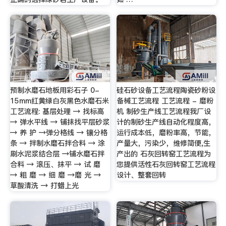
预制水磨石地板用彩石子 0-
硅石砂设备工艺流程陶瓷砂粉设
15mm红黄绿白灰黑色水磨石米
备械工艺流程 工艺流程 - 磨粉
工艺流程: 基层处理 → 找标高
机 制砂生产线工艺流程我厂设
→ 弹水平线 → 铺抹找平层砂浆
计的制砂生产线自动化程度高，
→ 养 护 →弹分格线 → 镶分格
运行成本低，磨粉率高，节能，
条 → 拌制水磨石拌合料 → 涂
产量大，污染少，维修简便,生
刷水泥浆结合层 →铺水磨石拌
产出的 石灰回转窑工艺流程为
合料 → 滚压、抹平 → 试 磨
您提供活性石灰回转窑工艺流程
→ 粗 磨 → 细 磨 →磨 光 →
设计、整套回转
草酸清洗 → 打蜡上光