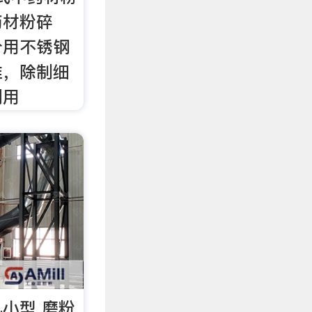
药材粉碎
分用不锈钢
准，除制细
剂用
小型 磨粉