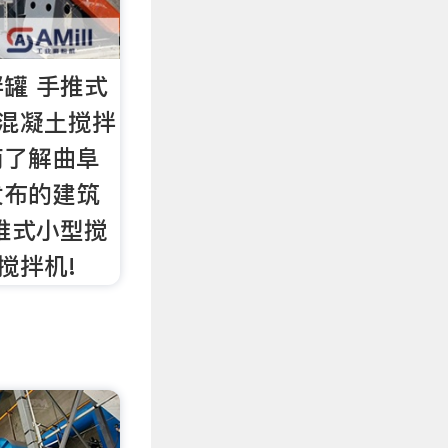
罐 手推式
 混凝土搅拌
商了解曲阜
发布的建筑
推式小型搅
搅拌机!