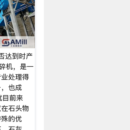
否达到时产
粉碎机，是一
专业处理得
备，也成
就目前来
仅在石头物
特殊的优
石，石灰