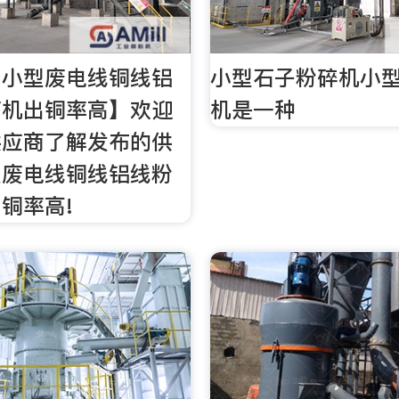
川小型废电线铜线铝
小型石子粉碎机小
离机出铜率高】欢迎
机是一种
供应商了解发布的供
型废电线铜线铝线粉
铜率高!