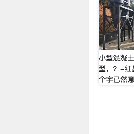
小型混凝
型，？-红
个字已然