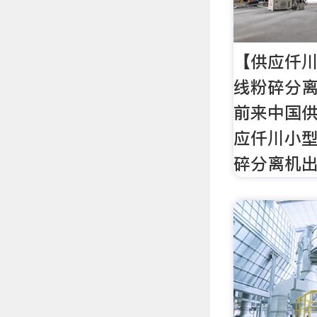
【供应仟
线粉碎分
前来中国
应仟川小
碎分离机出