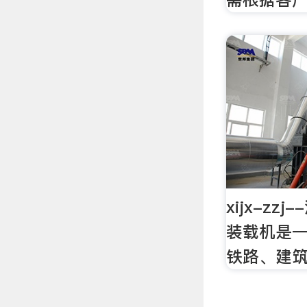
xijx-z
装载机是
铁路、建