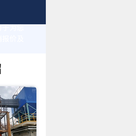
力于为您
销报价及
绍