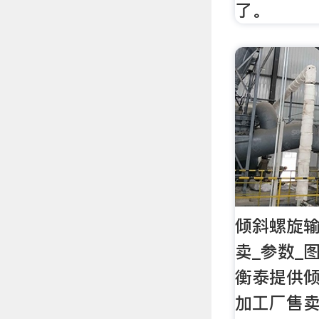
了。
倾斜螺旋
卖_参数_
衡泰提供
加工厂售卖