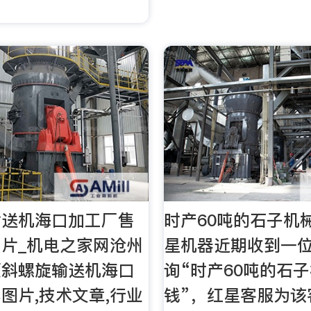
输送机海口加工厂售
时产60吨的石子机
图片_机电之家网沧州
星机器近期收到一
倾斜螺旋输送机海口
询“时产60吨的石
图片,技术文章,行业
钱”，红星客服为该