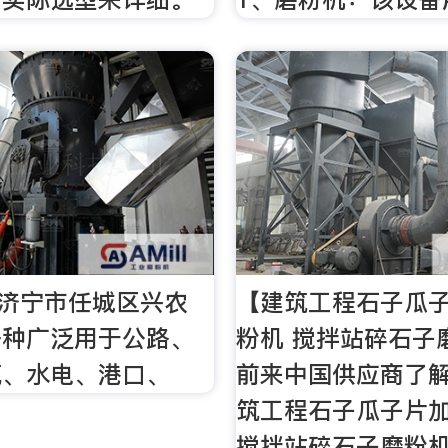
zj--济宁市任城区兴农
【建筑工程石子瓜
一种广泛用于公路、
粉机 搅拌站碎石子
筑、水电、港口、
前来中国供应商了
筑工程石子瓜子片
搅拌站碎石子磨粉机