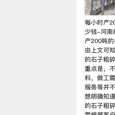
每小时产2
少钱-河南
产200吨
由上文可知
的石子粗
重点是，
料，做工
服务等并
想明确知道
的石子粗
需根据客