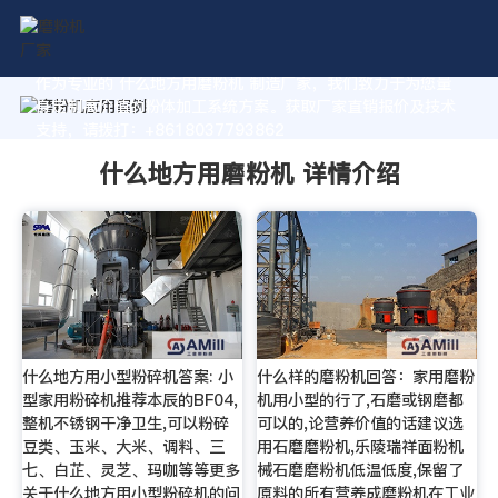
作为专业的 什么地方用磨粉机 制造厂家，我们致力于为您量
身定制高价值的粉体加工系统方案。获取厂家直销报价及技术
支持，请拨打：+8618037793862
什么地方用磨粉机 详情介绍
什么地方用小型粉碎机答案: 小
什么样的磨粉机回答：家用磨粉
型家用粉碎机推荐本辰的BF04,
机用小型的行了,石磨或钢磨都
整机不锈钢干净卫生,可以粉碎
可以的,论营养价值的话建议选
豆类、玉米、大米、调料、三
用石磨磨粉机,乐陵瑞祥面粉机
七、白芷、灵芝、玛咖等等更多
械石磨磨粉机低温低度,保留了
关于什么地方用小型粉碎机的问
原料的所有营养成磨粉机在工业