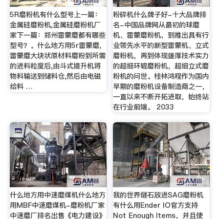
5R磨粉机有什么型号上一篇：
粉碎机什么牌子好-十大品牌排
金属硅磨粉机,金属硅磨粉机厂
名-中国品牌网从最初的球磨
家下一篇：郑州雷蒙磨都有哪些
机、雷蒙磨粉机，到推出具有行
型号？。什么地方用5r雷蒙磨,
业领先水平的新型雷蒙机、立式
雷蒙磨大块状原材料磨粉到所需
磨粉机，再到体现雄厚技术实力
的进料粒度后,由斗式提升机将
的超细环辊磨粉机，超细立式磨
物料输送到储料仓,然后由电磁
粉机的问世。桂林鸿程作为国内
给料 …
早期的磨粉机设备制造商之一，
一直以来不断开拓进取，始终站
在行业前端。 2033
什么地方用中速磨煤机什么地方
我的世界燧石放进SAG磨粉机
用MBF中速磨煤机-磨粉机厂家
有什么用Ender IO官方支持
中速磨厂排名出售《电力建设》
Not Enough Items，并且使