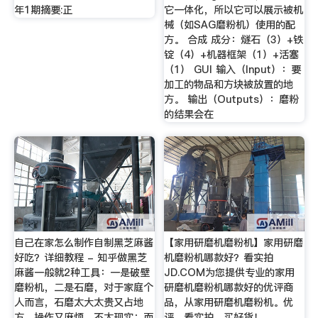
年1期摘要:正
它一体化，所以它可以展示被机
械（如SAG磨粉机）使用的配
方。 合成 成分：燧石（3）+铁
锭（4）+机器框架（1）+活塞
（1） GUI 输入（Input）：要
加工的物品和方块被放置的地
方。 输出（Outputs）：磨粉
的结果会在
自己在家怎么制作自制黑芝麻酱
【家用研磨机磨粉机】家用研磨
好吃？详细教程 - 知乎做黑芝
机磨粉机哪款好？看实拍
麻酱一般就2种工具：一是破壁
JD.COM为您提供专业的家用
磨粉机，二是石磨，对于家庭个
研磨机磨粉机哪款好的优评商
人而言，石磨太大太贵又占地
品，从家用研磨机磨粉机。优
方，操作又麻烦，不太现实；而
评，看实拍，买好货！