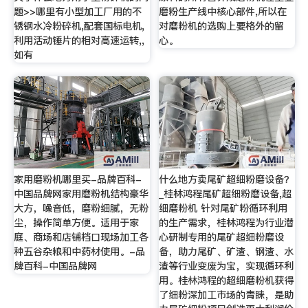
题>>哪里有小型加工厂用的不
磨粉生产线中核心部件,所以在
锈钢水冷粉碎机,配套国标电机,
对磨粉机的选购上要格外的留
利用活动锤片的相对高速运转,,
心。
如有
家用磨粉机哪里买-品牌百科-
什么地方卖尾矿超细粉磨设备？
中国品牌网家用磨粉机结构豪华
_桂林鸿程尾矿超细粉磨设备,超
大方，噪音低，磨粉细腻，无粉
细磨粉机 针对尾矿粉循环利用
尘，操作简单方便。适用于家
的生产需求，桂林鸿程为行业潜
庭、商场和店铺档口现场加工各
心研制专用的尾矿超细粉磨设
种五谷杂粮和中药材使用。-品
备，助力尾矿、矿渣、钢渣、水
牌百科-中国品牌网
渣等行业变废为宝，实现循环利
用。桂林鸿程的超细磨粉机获得
了细粉深加工市场的青睐，是助