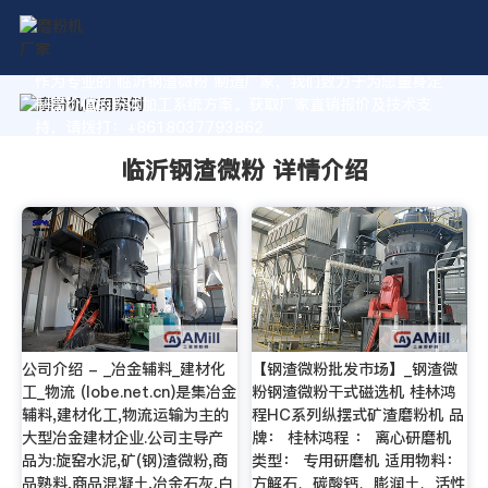
作为专业的 临沂钢渣微粉 制造厂家，我们致力于为您量身定
制高价值的粉体加工系统方案。获取厂家直销报价及技术支
持，请拨打：+8618037793862
临沂钢渣微粉 详情介绍
公司介绍 - _冶金辅料_建材化
【钢渣微粉批发市场】_钢渣微
工_物流 (lobe.net.cn)是集冶金
粉钢渣微粉干式磁选机 桂林鸿
辅料,建材化工,物流运输为主的
程HC系列纵摆式矿渣磨粉机 品
大型冶金建材企业.公司主导产
牌： 桂林鸿程 ： 离心研磨机
品为:旋窑水泥,矿(钢)渣微粉,商
类型： 专用研磨机 适用物料：
品熟料,商品混凝土,冶金石灰,白
方解石、碳酸钙、膨润土、活性