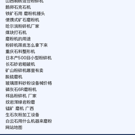
山西制砖混合粉碎机
鹅卵石克石机
铁矿石用 磨粉机锤头
便携式矿石磨粉机
哈尔滨粉碎机厂家
煤块打石机
磨粉机的用途
粉碎机筛底怎么拿下来
重庆石料整形机
日本产500目小型粉碎机
长石砂岩粗破机
矿山粉碎机哪里有卖
脱硫磨机
玻璃原料砂粉设备械价格
磷灰石6R磨粉机
样品粉碎机 厂家
纹岩浑绿岩粉磨
锰矿 磨机 广西
生石灰粉加工设备
白云石用什么机器来磨粉
网站地图