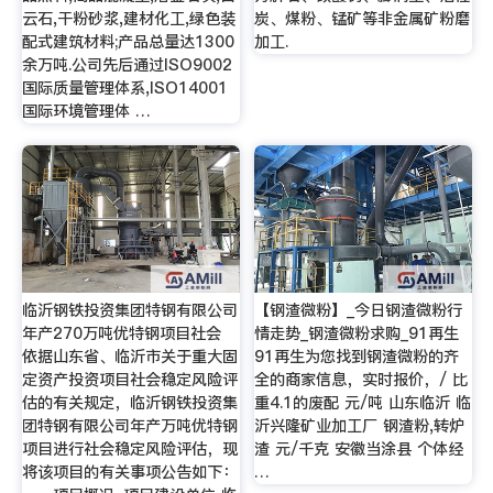
云石,干粉砂浆,建材化工,绿色装
炭、煤粉、锰矿等非金属矿粉磨
配式建筑材料;产品总量达1300
加工.
余万吨.公司先后通过ISO9002
国际质量管理体系,ISO14001
国际环境管理体 …
临沂钢铁投资集团特钢有限公司
【钢渣微粉】_今日钢渣微粉行
年产270万吨优特钢项目社会
情走势_钢渣微粉求购_91再生
依据山东省、临沂市关于重大固
91再生为您找到钢渣微粉的齐
定资产投资项目社会稳定风险评
全的商家信息，实时报价，/ 比
估的有关规定，临沂钢铁投资集
重4.1的废配 元/吨 山东临沂 临
团特钢有限公司年产万吨优特钢
沂兴隆矿业加工厂 钢渣粉,转炉
项目进行社会稳定风险评估，现
渣 元/千克 安徽当涂县 个体经
将该项目的有关事项公告如下：
…