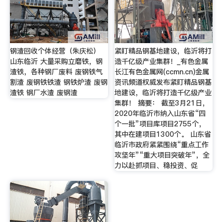
钢渣回收个体经营（朱庆松）
紧盯精品钢基地建设，临沂将打
山东临沂 大量采购立磨铁，钢
造千亿级产业集群！_有色金属
渣铁，各种钢厂废料 废钢铁气
长江有色金属网(ccmn.cn)金属
割渣 废钢铁铁渣 钢铁炉渣 废钢
资讯频道权威发布紧盯精品钢基
渣铁 钢厂水渣 废钢渣
地建设，临沂将打造千亿级产业
集群！ 摘要： 截至3月21日，
2020年临沂市纳入山东省“四
个一批”项目库项目2755个，
其中在建项目1300个。 山东省
临沂市政府紧紧围绕“重点工作
攻坚年”“重大项目突破年”，全
力以赴抓项目、稳投资、促