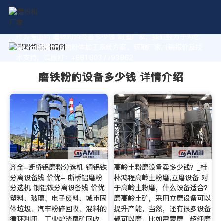
作为专业的 磨铁粉的设备多少钱 制造厂家，我们致力于为您
量身定制高价值的粉体加工系统方案。获取厂家直销报价及技
术支持，请拨打：+8618037793862
磨铁粉的设备多少钱 详情介绍
齐全-断桥铝磨粉分选机 铜铝铁
高岭土粉磨设备卖多少钱？_桂
分离设备线 价优- 断桥铝磨粉
林鸿程高岭土粉磨,立磨设备 对
分选机 铜铝铁分离设备线 价优
于高岭土粉磨，什么设备适合？
塑料、玻璃、电子废料、城市固
磨高岭土矿，采用立磨设备可以
体垃圾、汽车粉碎回收、混料的
提升产能，当然，还有很多设备
循环利用、工业炉渣尾矿回收、
都可以磨，比如雷蒙磨、超细磨