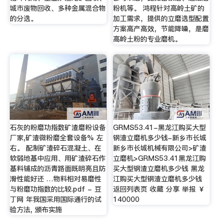
城市废物回收、多种金属混合物
粉机等。 鸿程针对高岭土矿的
的分选。
加工需求，提供的立磨选型配置
方案高产高效，节能降噪，是磨
高岭土粉的专业磨机。
石灰的粉磨功指数矿渣磨粉设备
GRMS53.41-黑龙江购买大型
厂家,矿渣微粉磨全套设备% 左
钢渣立磨机多少钱-新乡市长城
右。 配制矿渣碎石混凝土、在
新乡市长城机械有限公司>矿渣
软弱地基中应用、用矿渣碎石作
立磨机>GRMS53.41黑龙江购
基料铺成的沥青路面既明亮且防
买大型钢渣立磨机多少钱 黑龙
滑性能好还 …物料相对易磨性
江购买大型钢渣立磨机多少钱
与粉磨功指数的比较.pdf - 豆
返回列表页 收藏 分享 举报 ￥
丁网 年我国采用国际通行的试
140000
验方法, 颁布实施