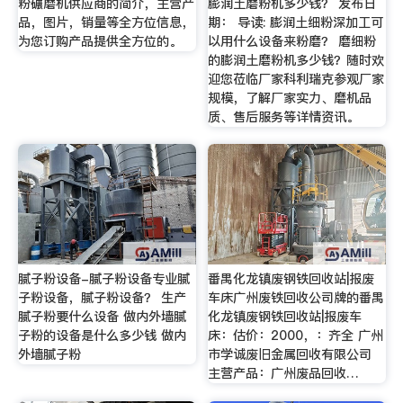
粉碾磨机供应商的简介，主营产
膨润土磨粉机多少钱？ 发布日
品，图片，销量等全方位信息，
期： 导读: 膨润土细粉深加工可
为您订购产品提供全方位的。
以用什么设备来粉磨？ 磨细粉
的膨润土磨粉机多少钱？随时欢
迎您莅临厂家科利瑞克参观厂家
规模，了解厂家实力、磨机品
质、售后服务等详情资讯。
腻子粉设备-腻子粉设备专业腻
番禺化龙镇废钢铁回收站|报废
子粉设备，腻子粉设备？ 生产
车床广州废铁回收公司牌的番禺
腻子粉要什么设备 做内外墙腻
化龙镇废钢铁回收站|报废车
子粉的设备是什么多少钱 做内
床：估价：2000，：齐全 广州
外墙腻子粉
市学诚废旧金属回收有限公司
主营产品：广州废品回收…