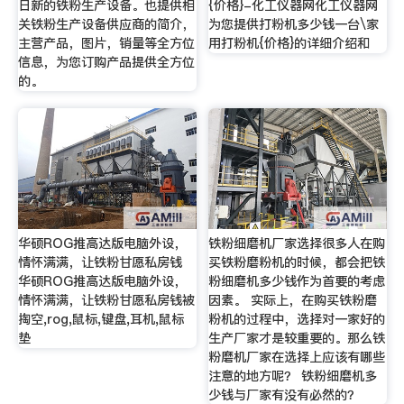
日新的铁粉生产设备。也提供相
{价格}-化工仪器网化工仪器网
关铁粉生产设备供应商的简介，
为您提供打粉机多少钱一台\家
主营产品，图片，销量等全方位
用打粉机{价格}的详细介绍和
信息，为您订购产品提供全方位
的。
华硕ROG推高达版电脑外设，
铁粉细磨机厂家选择很多人在购
情怀满满，让铁粉甘愿私房钱
买铁粉磨粉机的时候，都会把铁
华硕ROG推高达版电脑外设，
粉细磨机多少钱作为首要的考虑
情怀满满，让铁粉甘愿私房钱被
因素。 实际上，在购买铁粉磨
掏空,rog,鼠标,键盘,耳机,鼠标
粉机的过程中，选择对一家好的
垫
生产厂家才是较重要的。那么铁
粉磨机厂家在选择上应该有哪些
注意的地方呢？ 铁粉细磨机多
少钱与厂家有没有必然的？