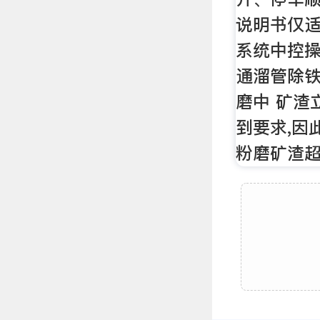
说明书仅
系统中控
通溜管除
磨中 矿渣
到要求,因
粉磨矿渣