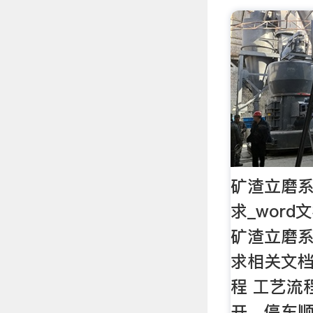
矿渣立磨
求_wor
矿渣立磨
求相关文档
程 工艺流
开、停车顺