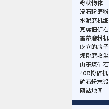
粉状物体一
滑石粉磨粉
水泥磨机细
克虏伯矿石
雷蒙磨粉机
屹立的牌子
煤粉磨收尘
山东煤矸石
40B粉碎
矿石粉末设
网站地图