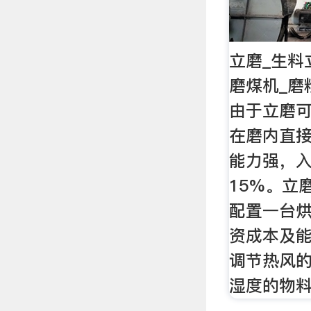
立磨_生料
磨煤机_磨
由于立磨
在磨内直
能力强，
15%。立
配置一台
资成本及
调节热风
湿度的物