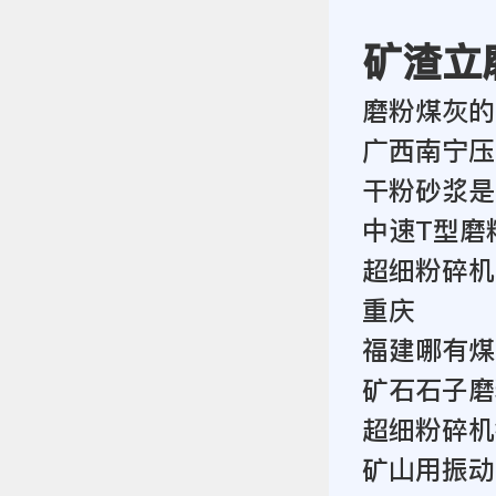
矿渣立
磨粉煤灰的
广西南宁压
干粉砂浆是
中速T型磨
超细粉碎机d
重庆
福建哪有煤
矿石石子磨
超细粉碎机
矿山用振动