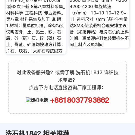
工程科技_专业资料 216人阅
2000 筒体长度（mm） 4200
读|62次下载 8第八章材料采集_
4200 4200 螺旋转速
材料科学_工程科技_专业资料。
（r/min） 10-13 10-12 9-
第八章 材料采集及加工 说 明
11 进料尺寸（mm 储料斗容量
1.材料计量单位标准，除有特别
达8M3,使装载机合理安排主设
说明者外，土、黏土、砂、石
备（如搅拌站）与洗石机的上料
屑、碎（砾）石、碎（砾）石
时间，避姜迎应料免装载机在不
土、煤渣、矿渣均按堆方计算；
同上料点及原料间
片石、块石、 大卵石均按码方
对此设备感兴趣？或需了解 洗石机1842 详细技
术参数？
点击下方电话直接咨询厂家工程师：
+8618037793862
洗石机1842 相关推荐