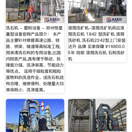
洗石机 - 磨粉设备 - 郑州恒星
滚筒洗矿机-滚筒洗矿机供应滚
重型设备官网产品简介： 本产
筒洗石机 1842 型洗矿机 滚筒
品主要针对修建高速公路、铁
洗砂机 洗石机2242型上门安装
路、桥梁、隧道等高标准工程,
达升 品牌 买家保障 ¥16800.0
用来清洗石料的专用设备,比国
5年 同款 滚筒洗石机 石粉洗砂
内同类产品,具有便于移动、处
机
理能力强、洗净率高、节能动力
等优点。 适用于细粒度和粗粒
度物料的洗选作业。该洗石机结
构合理、维修便利、处理量大功
率消耗小、洗净度高。