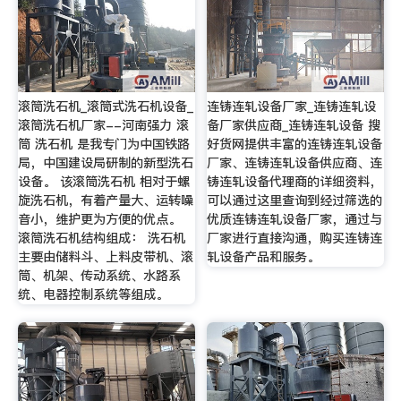
滚筒洗石机_滚筒式洗石机设备_
连铸连轧设备厂家_连铸连轧设
滚筒洗石机厂家--河南强力 滚
备厂家供应商_连铸连轧设备 搜
筒 洗石机 是我专门为中国铁路
好货网提供丰富的连铸连轧设备
局，中国建设局研制的新型洗石
厂家、连铸连轧设备供应商、连
设备。 该滚筒洗石机 相对于螺
铸连轧设备代理商的详细资料，
旋洗石机，有着产量大、运转噪
可以通过这里查询到经过筛选的
音小，维护更为方便的优点。
优质连铸连轧设备厂家，通过与
滚筒洗石机结构组成： 洗石机
厂家进行直接沟通，购买连铸连
主要由储料斗、上料皮带机、滚
轧设备产品和服务。
筒、机架、传动系统、水路系
统、电器控制系统等组成。