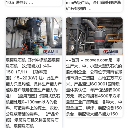
10.5 进料尺 …
mm两级产品，是目前处理难洗
矿石有效的 …
滚筒洗石机_郑州中鼎机器滚筒
--首页 - coovee.com是一家
洗石机 【处理能力】:40-
生产大、中、小型大型洗石机的
150（T/H） 【功率范
股份制企业，公司位于河南省郑
围】:15-22(KW) 注：此生产
州市须水工贸园，占地五万平方
能力只是均值，具体生产能力产
米。产品通过ISO9001国际质
值以客户现场配置生产能力为
量体系认证，年产值达到5000
准！ 【应用范围】:滚筒式洗石
万元，我公司拥有4500平方米
机能处理0-100mm以内的物
重型工业厂房两座，各种大、中
料，可把物料上的泥土、灰粉，
型金加工、铆焊、装配设备150
分洗成清洁的物料。 【产品介
余台，装配较大起吊能力150
绍】:滚筒洗石机又称圆筒洗石
机，滚筒洗石机