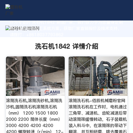
作为专业的 洗石机1842 制造厂家，我们致力于为您量身定制
高价值的粉体加工系统方案。获取厂家直销报价及技术支持，
请拨打：+8618037793862
洗石机1842 详情介绍
滚筒洗石机,滚筒洗砂机,滚筒洗
滚筒洗石机-佰辰机械磨粉官网
沙机,圆筒洗石机滚筒洗石机
滚筒洗石机在工作时，电机通过
（mm） 1200 1500 1800
三角带、减速机、齿轮减速后带
2000 2200 筒体长度（mm）
动滚筒筛缓慢转动，石子装载机
3000 4200 4200 4200
装入料斗中，在滚筒筛的带动下
4200 螺旋转速（r/min） 12-
翻滚，并互相研磨，除去覆盖石