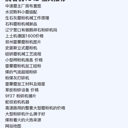
中速磨主厂房布置图
水泥熟料小磨级配
生石灰磨粉机械工作原理
石料磨粉机械新品
辽宁营口有做鹅卵石粉碎机吗
上土机德国1600价格
郑州雷蒙磨粉机图片
史密斯立式磨粉机
硅研磨机械工艺流程
小型榨粉机南昌 价格
雷蒙磨粉机加工硅粉
煤的气流超细粉碎
粉煤灰打碎机
雷蒙磨加工材料及细度
草炭粉碎设备 价格
9f37 粉碎机锤片
蛇纹岩机机器
高速路用的整套大型磨粉机的价格
大型粉碎机什么牌子好
煤粉着火的火热来源
网站地图