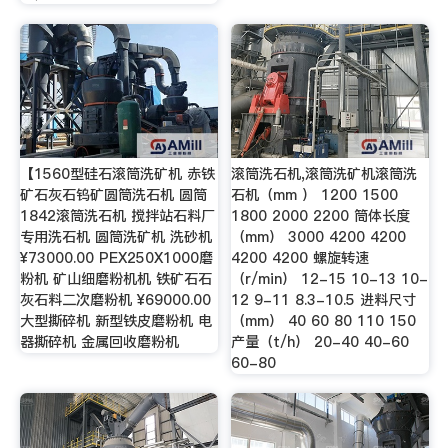
【1560型硅石滚筒洗矿机 赤铁
滚筒洗石机,滚筒洗矿机滚筒洗
矿石灰石钨矿圆筒洗石机 圆筒
石机（mm ） 1200 1500
1842滚筒洗石机 搅拌站石料厂
1800 2000 2200 筒体长度
专用洗石机 圆筒洗矿机 洗砂机
（mm） 3000 4200 4200
¥73000.00 PEX250X1000磨
4200 4200 螺旋转速
粉机 矿山细磨粉机机 铁矿石石
（r/min） 12-15 10-13 10-
灰石料二次磨粉机 ¥69000.00
12 9-11 8.3-10.5 进料尺寸
大型撕碎机 新型铁皮磨粉机 电
（mm） 40 60 80 110 150
器撕碎机 金属回收磨粉机
产量（t/h） 20-40 40-60
60-80