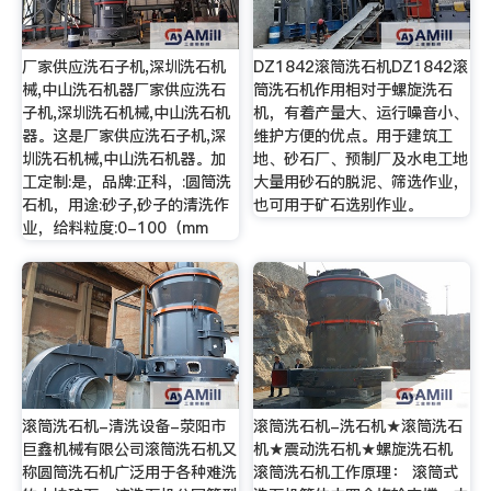
厂家供应洗石子机,深圳洗石机
DZ1842滚筒洗石机DZ1842滚
械,中山洗石机器厂家供应洗石
筒洗石机作用相对于螺旋洗石
子机,深圳洗石机械,中山洗石机
机，有着产量大、运行噪音小、
器。这是厂家供应洗石子机,深
维护方便的优点。用于建筑工
圳洗石机械,中山洗石机器。加
地、砂石厂、预制厂及水电工地
工定制:是，品牌:正科，:圆筒洗
大量用砂石的脱泥、筛选作业，
石机，用途:砂子,砂子的清洗作
也可用于矿石选别作业。
业，给料粒度:0-100（mm
滚筒洗石机-清洗设备-荥阳市
滚筒洗石机-洗石机★滚筒洗石
巨鑫机械有限公司滚筒洗石机又
机★震动洗石机★螺旋洗石机
称圆筒洗石机广泛用于各种难洗
滚筒洗石机工作原理： 滚筒式