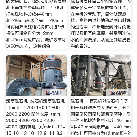
的大块矿石，该洗石机分圆筒型
洗石机筒体由四个拖轮支撑，内
和圆筒加筛条型两种。 后种可
部安装有一定高度的螺旋叶片，
把被洗物料分成+40mm
在电机的带动下，筒体低速旋
和-40mm两级产品，-40mm
转。物料由进料端移动到出料端
可再经双螺旋槽式洗矿机进*步
的过程中，不断地受到叶片的搅
擦洗可将物料分为+2mm
拌以及相互的摩擦，并受到冲洗
和-2mm两级产品，洗矿效率可
水的冲涮洗涤，从而达到清洗物
达98%左右，这种组合
料的目的。
滚筒洗石机-洗石机滚筒洗石机
洗石机 - 百灵机器洗石机广泛
（mm） 1200 1500 1800
用于各种难洗的大块矿石，分为
2000 2200 筒体长度（mm）
圆筒型和圆筒加筛条型两种。后
3000 4200 4200 4200
一种可把被洗物料分成+40 mm
4200 螺旋转速（r/min） 12-
和-40 mm两级产品，-40 mm
15 10-13 10-12 9-11 8.3-
的物料可再被分为+2 mm和−2