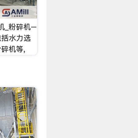
机_粉碎机–
包括水力选
碎机等,