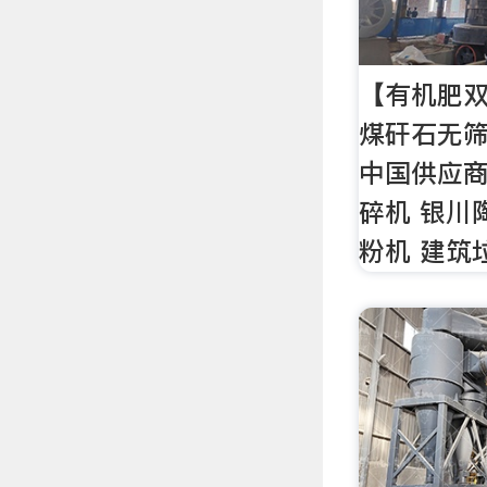
【有机肥双
煤矸石无筛
中国供应
碎机 银川
粉机 建筑