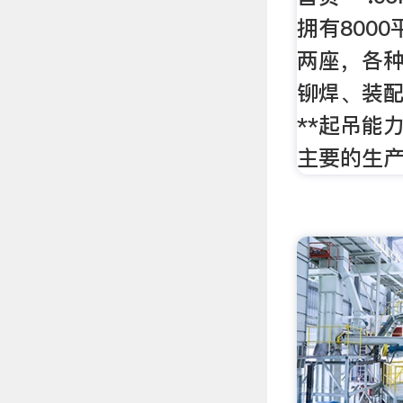
拥有800
两座，各
铆焊、装配
**起吊能
主要的生