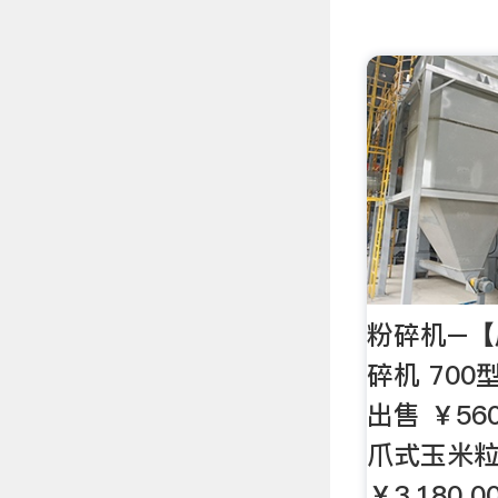
粉碎机–
碎机 700
出售 ￥56
爪式玉米
￥3,180