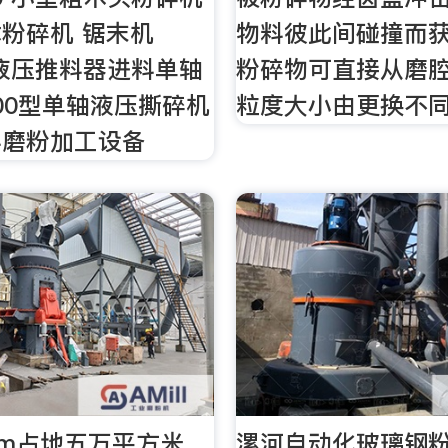
粉碎机 锯末机
物料彼此间碰撞而
万 液压推料器进料单轴
粉碎物可直接从磨
000型单轴液压撕碎机
粒度大小由更换不同
料磨粉加工设备
com占地五万平方米，
漯河自动化玻璃钢