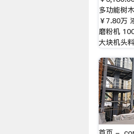
多功能树木
￥7.80
磨粉机 1
大块机头
首页 - .