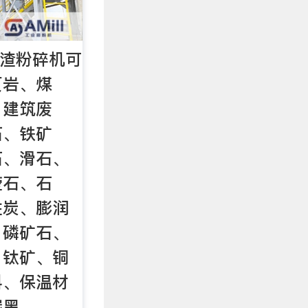
煤渣粉碎机可
页岩、煤
、建筑废
石、铁矿
石、滑石、
莹石、石
性炭、膨润
、磷矿石、
、钛矿、铜
料、保温材
碳黑