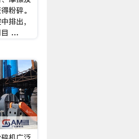
获得粉碎。
腔中排出，
目 …
粉碎机广泛