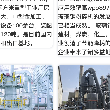
0平方米重型工业厂房
应用效率高wpo89
种大、中型金加工、
玻璃钢粉碎机的发
设备100余台，装配
已相当成熟。 玻璃
力120吨。是目前国内
建材，煤炭，化工
产和出口基地。
业创造了节能降耗
企业带来了诸多益