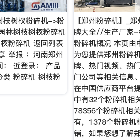
林树枝树杈粉碎机->粉
【郑州粉碎机】_郑
0 园林树枝树杈粉碎机
牌大全//生产厂家-
杈粉碎机 返回列表
粉碎机概况 本页由
分享 举报 ：河南郑州
为您提供郑州粉碎
间： 近登录： 产品
牌、热门视频、热
分类 粉碎机 树枝粉
门公司等相关信息
在中国供应商平台
中有32个粉碎机相
78356个粉碎机相
有，1378个粉碎机
铺，如果您想了解