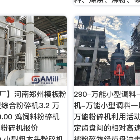
【厂】河南郑州模板粉
290-万能小型调
型综合粉碎机3.2 万
机-万能小型调料一
0.00 鸡饲料粉碎机
万能粉碎机利用活
粒粉碎机报价
定齿盘间的相对高
.00 小型粗木头粉碎机
被粉碎物经齿盘冲