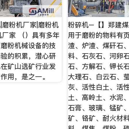
|磨粉机厂家|磨粉机
粉碎机–【】郑建
机厂家 （）具有多年
用于磨粉的物料有
营磨粉机械设备的技
渣、炉渣、煤矸石
经验的积累，潜心研
料、石灰石、河卵
机在矿山选矿行业发
石、方解石、钾长
的作用，是之一。
大理石、白云石、
灰、活性白土、活
土、高岭土、水泥
石膏、玻璃、锰矿
矿、铬矿、耐火材
料、煤焦、煤粉、