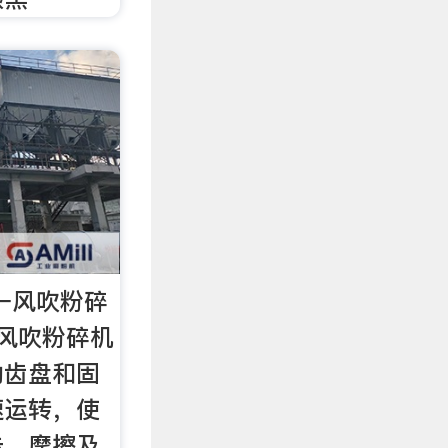
料一风吹粉碎
风吹粉碎机
动齿盘和固
速运转，使
击、摩擦及