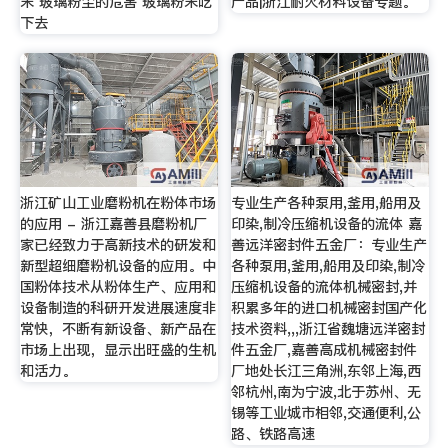
末 玻璃粉尘的危害 玻璃粉末吃
产品|浙江耐火材料设备专题。
下去
浙江矿山工业磨粉机在粉体市场
专业生产各种泵用,釜用,船用及
的应用 - 浙江嘉善县磨粉机厂
印染,制冷压缩机设备的流体 嘉
家已经致力于高新技术的研发和
善远洋密封件五金厂：专业生产
新型超细磨粉机设备的应用。中
各种泵用,釜用,船用及印染,制冷
国粉体技术从粉体生产、应用和
压缩机设备的流体机械密封,并
设备制造的科研开发进展速度非
积累多年的进口机械密封国产化
常快，不断有新设备、新产品在
技术资料,,,浙江省魏塘远洋密封
市场上出现，显示出旺盛的生机
件五金厂,嘉善高成机械密封件
和活力。
厂地处长江三角洲,东邻上海,西
邻杭州,南为宁波,北于苏州、无
锡等工业城市相邻,交通便利,公
路、铁路高速