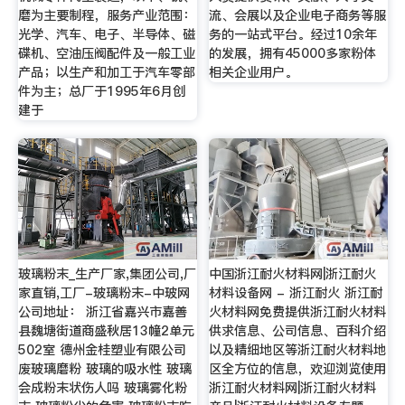
磨为主要制程，服务产业范围：
流、会展以及企业电子商务等服
光学、汽车、电子、半导体、磁
务的一站式平台。经过10余年
碟机、空油压阀配件及一般工业
的发展，拥有45000多家粉体
产品；以生产和加工于汽车零部
相关企业用户。
件为主；总厂于1995年6月创
建于
玻璃粉末_生产厂家,集团公司,厂
中国浙江耐火材料网|浙江耐火
家直销,工厂-玻璃粉末-中玻网
材料设备网 - 浙江耐火 浙江耐
公司地址： 浙江省嘉兴市嘉善
火材料网免费提供浙江耐火材料
县魏塘街道商盛秋居13幢2单元
供求信息、公司信息、百科介绍
502室 德州金桂塑业有限公司
以及精细地区等浙江耐火材料地
废玻璃磨粉 玻璃的吸水性 玻璃
区全方位的信息，欢迎浏览使用
会成粉末状伤人吗 玻璃雾化粉
浙江耐火材料网|浙江耐火材料