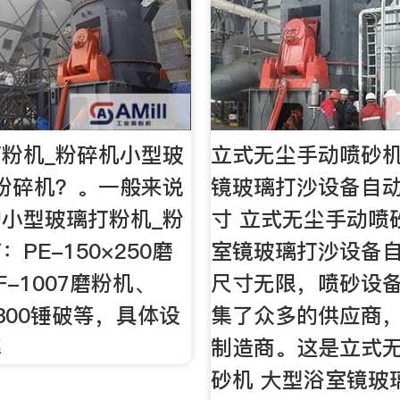
粉机_粉碎机小型玻
立式无尘手动喷砂机
粉碎机？。一般来说
镜玻璃打沙设备自动
小型玻璃打粉机_粉
寸 立式无尘手动喷
PE-150×250磨
室镜玻璃打沙设备
-1007磨粉机、
尺寸无限，喷砂设
×300锤破等，具体设
集了众多的供应商
解
制造商。这是立式
砂机 大型浴室镜玻