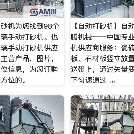
砂机为您找到98个
【自动打砂机】自
玻璃手动打砂机。也
腾机械——中国专
玻璃手动打砂机供应
机供应商服务：瓷
，主营产品，图片，
板、石材板竖立放
方位信息，为您订购
送带上，通过矢量
全方位的。
下匀速通过 …