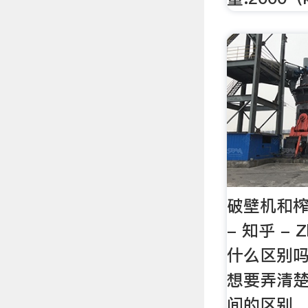
破壁机和
- 知乎 -
什么区别
想要弄清
间的区别