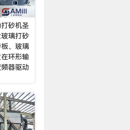
动打砂机圣
业玻璃打砂
砖板、玻璃
置在环形输
变频器驱动