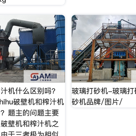
榨汁机什么区别吗？
玻璃打砂机-玻璃打
 Zhihu破壁机和榨汁机
砂机品牌/图片/
吗？题主的问题主要
楚破壁机和榨汁机之
。由于三者极为相似