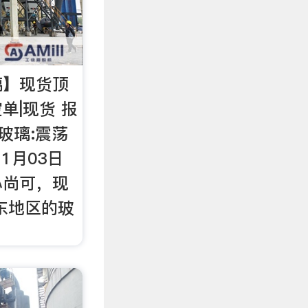
璃】现货顶
单|现货 报
玻璃:震荡
1月03日
心尚可，现
东地区的玻