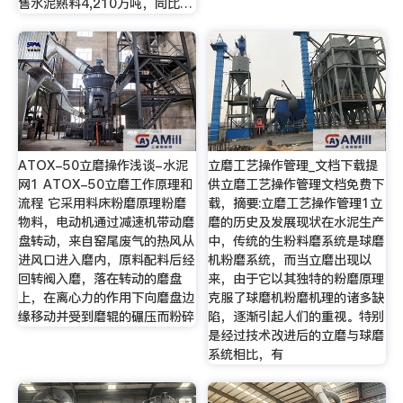
售水泥熟料4,210万吨，同比…
ATOX-50立磨操作浅谈-水泥
立磨工艺操作管理_文档下载提
网1 ATOX-50立磨工作原理和
供立磨工艺操作管理文档免费下
流程 它采用料床粉磨原理粉磨
载，摘要:立磨工艺操作管理1立
物料，电动机通过减速机带动磨
磨的历史及发展现状在水泥生产
盘转动，来自窑尾废气的热风从
中，传统的生粉料磨系统是球磨
进风口进入磨内，原料配料后经
机粉磨系统，而当立磨出现以
回转阀入磨，落在转动的磨盘
来，由于它以其独特的粉磨原理
上，在离心力的作用下向磨盘边
克服了球磨机粉磨机理的诸多缺
缘移动并受到磨辊的碾压而粉碎
陷，逐渐引起人们的重视。特别
是经过技术改进后的立磨与球磨
系统相比，有