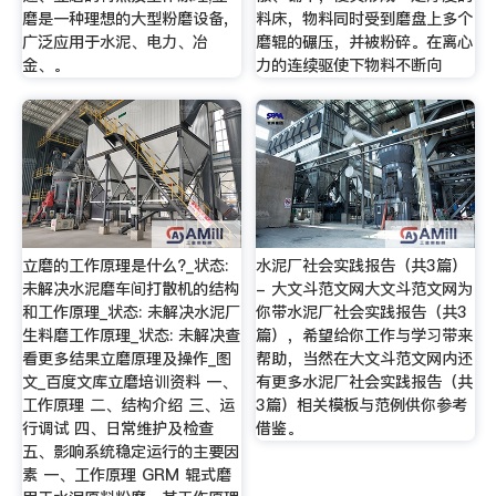
磨是一种理想的大型粉磨设备,
料床，物料同时受到磨盘上多个
广泛应用于水泥、电力、冶
磨辊的碾压，并被粉碎。在离心
金、。
力的连续驱使下物料不断向
立磨的工作原理是什么?_状态:
水泥厂社会实践报告（共3篇）
未解决水泥磨车间打散机的结构
- 大文斗范文网大文斗范文网为
和工作原理_状态: 未解决水泥厂
你带水泥厂社会实践报告（共3
生料磨工作原理_状态: 未解决查
篇），希望给你工作与学习带来
看更多结果立磨原理及操作_图
帮助，当然在大文斗范文网内还
文_百度文库立磨培训资料 一、
有更多水泥厂社会实践报告（共
工作原理 二、结构介绍 三、运
3篇）相关模板与范例供你参考
行调试 四、日常维护及检查
借鉴。
五、影响系统稳定运行的主要因
素 一、工作原理 GRM 辊式磨