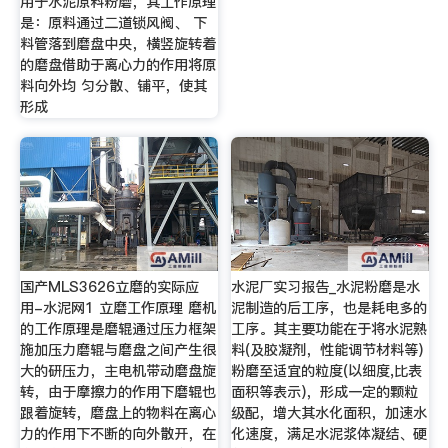
用于水泥原料粉磨，其工作原理
是：原料通过二道锁风阀、 下
料管落到磨盘中央，横竖旋转着
的磨盘借助于离心力的作用将原
料向外均 匀分散、铺平，使其
形成
国产MLS3626立磨的实际应
水泥厂实习报告_水泥粉磨是水
用-水泥网1 立磨工作原理 磨机
泥制造的后工序，也是耗电多的
的工作原理是磨辊通过压力框架
工序。其主要功能在于将水泥熟
施加压力磨辊与磨盘之间产生很
料(及胶凝剂，性能调节材料等)
大的研压力，主电机带动磨盘旋
粉磨至适宜的粒度(以细度,比表
转，由于摩擦力的作用下磨辊也
面积等表示)，形成一定的颗粒
跟着旋转，磨盘上的物料在离心
级配，增大其水化面积，加速水
力的作用下不断的向外散开，在
化速度，满足水泥浆体凝结、硬