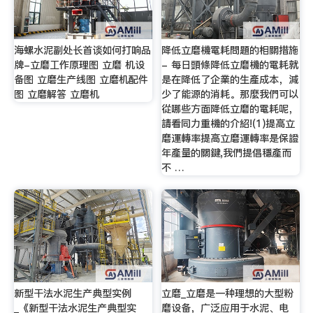
海螺水泥副处长首谈如何打响品
降低立磨機電耗問題的相關措施
牌-立磨工作原理图 立磨 机设
- 每日頭條降低立磨機的電耗就
备图 立磨生产线图 立磨机配件
是在降低了企業的生產成本，減
图 立磨解答 立磨机
少了能源的消耗。那麼我們可以
從哪些方面降低立磨的電耗呢，
請看同力重機的介紹!(1)提高立
磨運轉率提高立磨運轉率是保證
年產量的關鍵,我們提倡穩產而
不 …
新型干法水泥生产典型实例
立磨_立磨是一种理想的大型粉
_《新型干法水泥生产典型实
磨设备，广泛应用于水泥、电