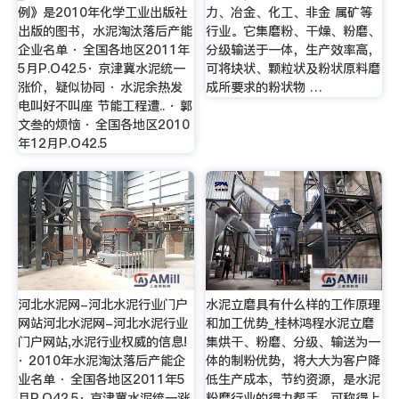
例》是2010年化学工业出版社
力、冶金、化工、非金 属矿等
出版的图书，水泥淘汰落后产能
行业。它集磨粉、干燥、粉磨、
企业名单 · 全国各地区2011年
分级输送于一体，生产效率高，
5月P.O42.5· 京津冀水泥统一
可将块状、颗粒状及粉状原料磨
涨价，疑似协同 · 水泥余热发
成所要求的粉状物 …
电叫好不叫座 节能工程遭.. · 郭
文叁的烦恼 · 全国各地区2010
年12月P.O42.5
河北水泥网-河北水泥行业门户
水泥立磨具有什么样的工作原理
网站河北水泥网-河北水泥行业
和加工优势_桂林鸿程水泥立磨
门户网站,水泥行业权威的信息!
集烘干、粉磨、分级、输送为一
· 2010年水泥淘汰落后产能企
体的制粉优势，将大大为客户降
业名单 · 全国各地区2011年5
低生产成本，节约资源，是水泥
月P.O42.5· 京津冀水泥统一涨
粉磨行业的得力帮手，可称得上