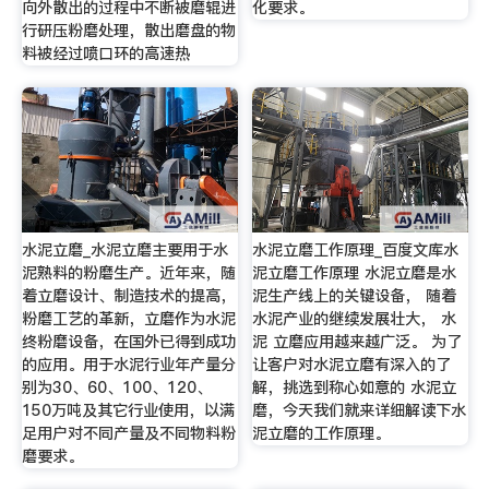
向外散出的过程中不断被磨辊进
化要求。
行研压粉磨处理，散出磨盘的物
料被经过喷口环的高速热
水泥立磨_水泥立磨主要用于水
水泥立磨工作原理_百度文库水
泥熟料的粉磨生产。近年来，随
泥立磨工作原理 水泥立磨是水
着立磨设计、制造技术的提高，
泥生产线上的关键设备， 随着
粉磨工艺的革新，立磨作为水泥
水泥产业的继续发展壮大， 水
终粉磨设备，在国外已得到成功
泥 立磨应用越来越广泛。 为了
的应用。用于水泥行业年产量分
让客户对水泥立磨有深入的了
别为30、60、100、120、
解，挑选到称心如意的 水泥立
150万吨及其它行业使用，以满
磨，今天我们就来详细解读下水
足用户对不同产量及不同物料粉
泥立磨的工作原理。
磨要求。