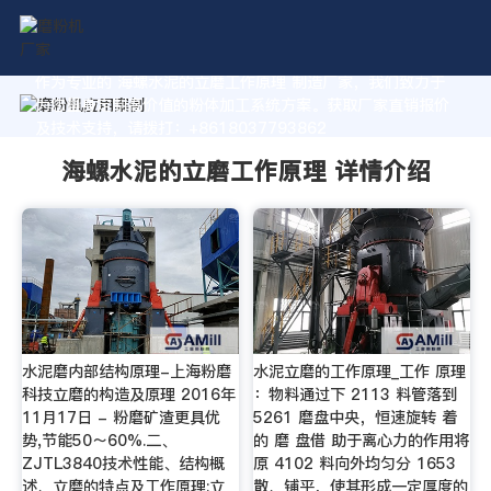
作为专业的 海螺水泥的立磨工作原理 制造厂家，我们致力于
为您量身定制高价值的粉体加工系统方案。获取厂家直销报价
及技术支持，请拨打：+8618037793862
海螺水泥的立磨工作原理 详情介绍
水泥磨内部结构原理-上海粉磨
水泥立磨的工作原理_工作 原理
科技立磨的构造及原理 2016年
：物料通过下 2113 料管落到
11月17日 - 粉磨矿渣更具优
5261 磨盘中央，恒速旋转 着
势,节能50～60%.二、
的 磨 盘借 助于离心力的作用将
ZJTL3840技术性能、结构概
原 4102 料向外均匀分 1653
述、立磨的特点及工作原理;立
散、铺平，使其形成一定厚度的