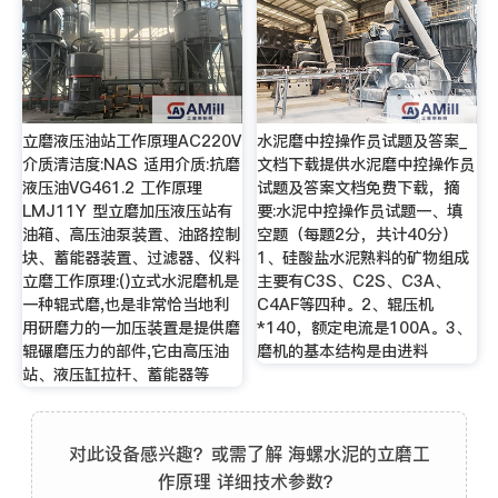
立磨液压油站工作原理AC220V
水泥磨中控操作员试题及答案_
介质清洁度:NAS 适用介质:抗磨
文档下载提供水泥磨中控操作员
液压油VG461.2 工作原理
试题及答案文档免费下载，摘
LMJ11Y 型立磨加压液压站有
要:水泥中控操作员试题一、填
油箱、高压油泵装置、油路控制
空题（每题2分，共计40分）
块、蓄能器装置、过滤器、仪料
1、硅酸盐水泥熟料的矿物组成
立磨工作原理:()立式水泥磨机是
主要有C3S、C2S、C3A、
一种辊式磨,也是非常恰当地利
C4AF等四种。2、辊压机
用研磨力的一加压装置是提供磨
*140，额定电流是100A。3、
辊碾磨压力的部件,它由高压油
磨机的基本结构是由进料
站、液压缸拉杆、蓄能器等
对此设备感兴趣？或需了解 海螺水泥的立磨工
作原理 详细技术参数？