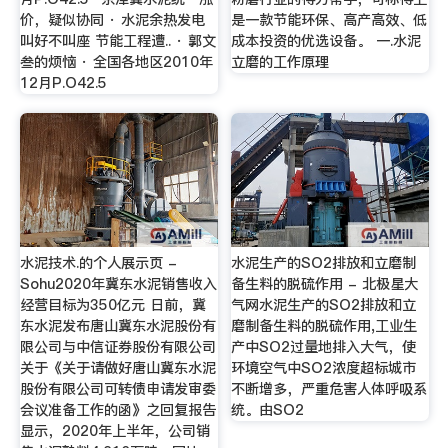
价，疑似协同 · 水泥余热发电
是一款节能环保、高产高效、低
叫好不叫座 节能工程遭.. · 郭文
成本投资的优选设备。 一.水泥
叁的烦恼 · 全国各地区2010年
立磨的工作原理
12月P.O42.5
水泥技术.的个人展示页 -
水泥生产的SO2排放和立磨制
Sohu2020年冀东水泥销售收入
备生料的脱硫作用 - 北极星大
经营目标为350亿元 日前，冀
气网水泥生产的SO2排放和立
东水泥发布唐山冀东水泥股份有
磨制备生料的脱硫作用,工业生
限公司与中信证券股份有限公司
产中SO2过量地排入大气，使
关于《关于请做好唐山冀东水泥
环境空气中SO2浓度超标城市
股份有限公司可转债申请发审委
不断增多，严重危害人体呼吸系
会议准备工作的函》之回复报告
统。由SO2
显示，2020年上半年，公司销