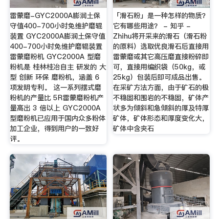
雷蒙磨-GYC2000A膨润土保
「滑石粉」是一种怎样的物质？
守值400-700小时免维护磨辊
它有哪些用途？ - 知乎 -
装置 GYC2000A膨润土保守值
Zhihu将开采来的滑石（滑石粉
400-700小时免维护磨辊装置
的原料）选取优良滑石后直接用
雷蒙磨粉机 GYC2000A 型磨
雷蒙磨或其它高压磨直接粉碎即
粉机是 桂林桂冶自主 研发的 大
可，直接用编织袋（50kg，或
型 创新 环保 磨粉机，涵盖 6
25kg）包装后即可成品出售。
项发明专利。 这一系列摆式磨
在采矿方法方面，由于矿石的极
粉机的产量比 5R雷蒙磨粉机产
不稳固和围岩的不稳固，矿体产
量高出 3 倍以上 GYC2000A
状多为倾斜和急倾斜的厚及特厚
型磨粉机已应用于国内众多粉体
矿体，矿体形态和厚度变化大，
加工企业，得到用户的一致好
矿体中含夹石
评。