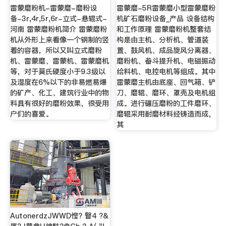
雷蒙磨粉机-雷蒙磨-磨粉设
雷蒙磨-5R雷蒙磨小型雷蒙磨粉
备-3r,4r,5r,6r-立式-悬辊式-
机矿石磨粉设备_产品 设备结构
河南 雷蒙磨粉机简介 雷蒙磨粉
和工作原理 雷蒙磨粉机整套结
机从外形上来看像一个钢制的竖
构是由主机、分析机、管道装
着的容器，所以又叫立式磨粉
置、鼓风机、成品旋风分离器、
机、雷蒙磨、雷蒙机、雷蒙磨机
磨粉机、畚斗提升机、电磁振动
等，对于莫氏硬度小于9.3级以
给料机、电控电机等组成。其中
及湿度在6%以下的非易燃易爆
雷蒙磨主机由底座、回气箱、铲
的矿产、化工、建筑行业中的物
刀、磨辊、磨环、罩壳及电机组
料具有很好的磨粉效果，很受用
成。进行碾压磨粉的工件磨环、
户们的喜爱。
磨辊采用耐磨材料经铸造而成，
其
AutonerdzJWWD悭? 瞖4 ?&