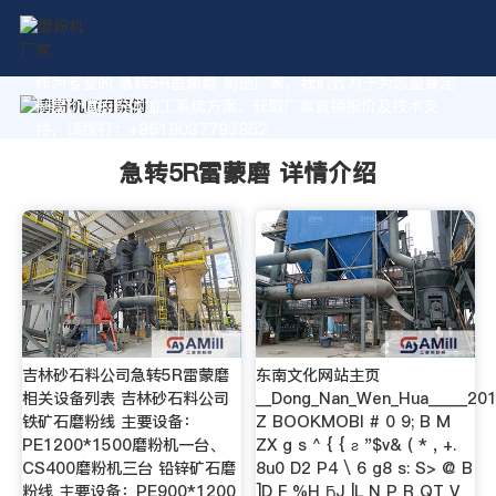
作为专业的 急转5R雷蒙磨 制造厂家，我们致力于为您量身定
制高价值的粉体加工系统方案。获取厂家直销报价及技术支
持，请拨打：+8618037793862
急转5R雷蒙磨 详情介绍
吉林砂石料公司急转5R雷蒙磨
东南文化网站主页
相关设备列表 吉林砂石料公司
__Dong_Nan_Wen_Hua_____20
铁矿石磨粉线 主要设备：
Z BOOKMOBI # 0 9; B M
PE1200*1500磨粉机一台、
ZX g s ^ { { ƨ "$v& ( * , +.
CS400磨粉机三台 铅锌矿石磨
8u0 D2 P4 \ 6 g8 s: S> @ B
粉线 主要设备：PE900*1200
]D F %H ҔJ |L N P R QT V