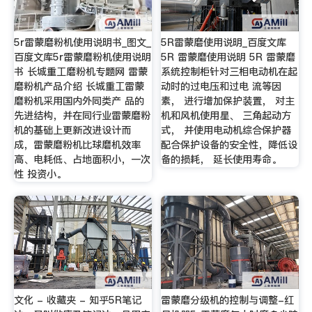
5r雷蒙磨粉机使用说明书_图文_
5R雷蒙磨使用说明_百度文库
百度文库5r雷蒙磨粉机使用说明
5R 雷蒙磨使用说明 5R 雷蒙磨
书 长城重工磨粉机专题网 雷蒙
系统控制柜针对三相电动机在起
磨粉机产品介绍 长城重工雷蒙
动时的过电压和过电 流等因
磨粉机采用国内外同类产 品的
素， 进行增加保护装置， 对主
先进结构，并在同行业雷蒙磨粉
机和风机使用星、 三角起动方
机的基础上更新改进设计而
式， 并使用电动机综合保护器
成，雷蒙磨粉机比球磨机效率
配合保护设备的安全性，降低设
高、电耗低、占地面积小，一次
备的损耗， 延长使用寿命。
性 投资小。
文化 - 收藏夹 - 知乎5R笔记
雷蒙磨分级机的控制与调整-红