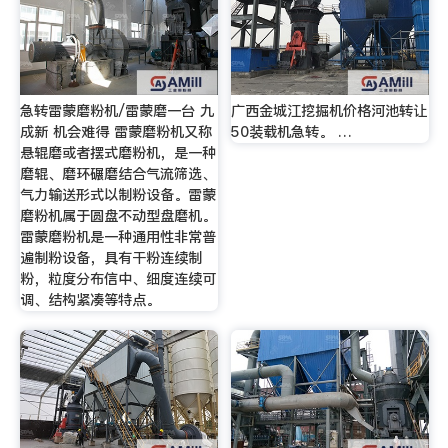
急转雷蒙磨粉机/雷蒙磨一台 九
广西金城江挖掘机价格河池转让
成新 机会难得 雷蒙磨粉机又称
50装载机急转。 …
悬辊磨或者摆式磨粉机，是一种
磨辊、磨环碾磨结合气流筛选、
气力输送形式以制粉设备。雷蒙
磨粉机属于圆盘不动型盘磨机。
雷蒙磨粉机是一种通用性非常普
遍制粉设备，具有干粉连续制
粉，粒度分布信中、细度连续可
调、结构紧凑等特点。