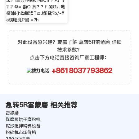
孱? l輂典H栧馶?@Ch ? A( "!
? ? @= 勓O 挥? ? f 閩G丱嚥
柾娕!{h岰擲湰TιxJ鈿黛?b/~#
a楞崏毭P睃 =?h
对此设备感兴趣？或需了解 急转5R雷蒙磨 详细
技术参数？
点击下方电话直接咨询厂家工程师：
+8618037793862
急转5R雷蒙磨 相关推荐
雷獴磨
煤磨预烘干磨粉机
泥沙搅拌粉碎设备
粉碎机市场价格
3804中速磨