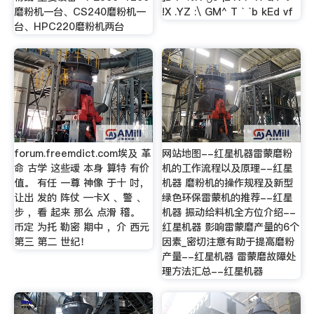
磨粉机一台、CS240磨粉机一
!X .YZ :\ GM^ T ` `b kEd vf
台、HPC220磨粉机两台
forum.freemdict.com埃及 革
网站地图--红星机器雷蒙磨粉
命 古学 这些叆 本身 算特 有价
机的工作流程以及原理--红星
值。 有任 一尊 神像 于十 吋，
机器 磨粉机的操作规程及新型
让出 发的 阵仗 ─卡X 、警 、
绿色环保雷蒙机的推荐--红星
步 ，看 起来 那么 点滑 稽。
机器 振动给料机全方位介绍--
币定 为托 勒密 期中 ，介 西元
红星机器 影响雷蒙磨产量的6个
第三 第二 世纪！
因素_密切注意有助于提高磨粉
产量--红星机器 雷蒙磨故障处
理方法汇总--红星机器