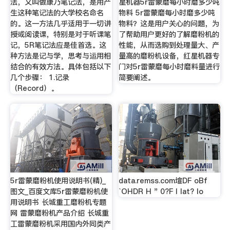
法，又叫做康乃笔记法，是用产
星机器5r雷蒙磨每小时磨多少吨
生这种笔记法的大学校名命名
物料 5r雷蒙磨每小时磨多少吨
的。这一方法几乎适用于一切讲
物料？这是用户关心的问题，为
授或阅读课，特别是对于听课笔
了帮助用户更好的了解磨粉机的
记，5R笔记法应是佳首选。这
性能，从而选购到处理量大、产
种方法是记与学，思考与运用相
量高的磨粉机设备，红星机器专
结合的有效方法。具体包括以下
门对5r雷蒙磨每小时磨料量进行
几个步骤： 1.记录
简要阐述。
（Record）。
5r雷蒙磨粉机使用说明书(精)_
data.remss.com塇DF oBf
图文_百度文库5r雷蒙磨粉机使
`OHDR H " 0?F l lat? lo
用说明书 长城重工磨粉机专题
网 雷蒙磨粉机产品介绍 长城重
工雷蒙磨粉机采用国内外同类产