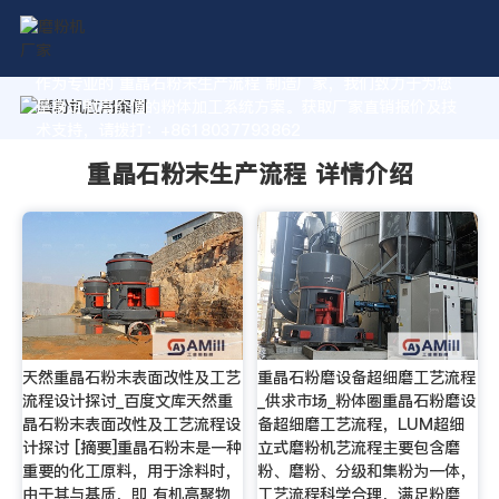
作为专业的 重晶石粉末生产流程 制造厂家，我们致力于为您
量身定制高价值的粉体加工系统方案。获取厂家直销报价及技
术支持，请拨打：+8618037793862
重晶石粉末生产流程 详情介绍
天然重晶石粉末表面改性及工艺
重晶石粉磨设备超细磨工艺流程
流程设计探讨_百度文库天然重
_供求市场_粉体圈重晶石粉磨设
晶石粉末表面改性及工艺流程设
备超细磨工艺流程，LUM超细
计探讨 [摘要]重晶石粉末是一种
立式磨粉机艺流程主要包含磨
重要的化工原料，用于涂料时，
粉、磨粉、分级和集粉为一体，
由于其与基质，即 有机高聚物
工艺流程科学合理，满足粉磨