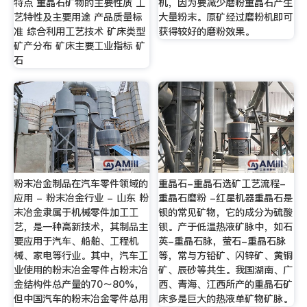
特点 重晶石矿物的主要性质 工
机，因为要减少磨粉重晶石产生
艺特性及主要用途 产品质量标
大量粉末。原矿经过磨粉机即可
准 综合利用工艺技术 矿床类型
获得较好的磨粉效果。
矿产分布 矿床主要工业指标 矿
石
粉末冶金制品在汽车零件领域的
重晶石-重晶石选矿工艺流程-
应用 - 粉末冶金行业 - 山东 粉
重晶石磨粉 -红星机器重晶石是
末冶金隶属于机械零件加工工
钡的常见矿物，它的成分为硫酸
艺，是一种高新技术，其制品主
钡。产于低温热液矿脉中，如石
要应用于汽车、船舶、工程机
英-重晶石脉，萤石-重晶石脉
械、家电等行业。其中，汽车工
等，常与方铅矿、闪锌矿、黄铜
业使用的粉末冶金零件占粉末冶
矿、辰砂等共生。我国湖南、广
金结构件总产量的70～80%，
西、青海、江西所产的重晶石矿
但中国汽车的粉末冶金零件总用
床多是巨大的热液单矿物矿脉。