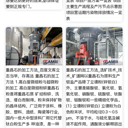
想要达到更好的效果,必须保证
览表 项目产品方案一览表 项目
要到正规专门。
主要生产流程及产污节点示意图
项目营运期污染物排放情况一览
表
重晶石的加工方法_百度文库立
重晶石的加工方法_选矿技术_技
志当早，存高远 重晶石的加工
术_矿道网以重晶石为原料生产
方法 1.高白度微细粉与超微粉
钡盐产品除了立德粉(锌钡白)
的加工 高白度微细粉碎重晶石
外，主要是碳酸钡、氯化钡、氢
粉是将重晶石原 矿经粉碎、洗
氧化钡、硝酸钡、硫酸钡、钛酸
选、增白而制得。粉末保持矿物
钡、钼酸钡和一些精细化学品。
的晶体结构，广泛用于涂料、橡
(1) 立德粉(锌钡白) 立德粉为白
胶、塑料、造纸、陶瓷等行业，
色粉末状，平均粒径0.3～0.5
国内一些大中型涂料厂用它代替
μm，不溶于水，与硫化氢及碱
钛白粉生产多 种油漆，是一种
液不起作用，遇酸液分解释放出