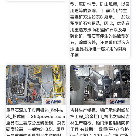
型、原矿性质、矿山规模，以及
用途等的影响。 目前采用的主
要选矿方法如表8 所示。一般残
积型矿石容易选，因此，优先选
用重选方法;沉积型矿石以及与
硫化矿、萤石等伴生的热液型矿
石，除重选外，还要采用浮选方
法;重晶石浮选一般采用的阴离
子捕
重晶石深加工应用概述_粉体技
吉林生产铅板、铅门承包射线防
术_粉体圈 - 360powder.com
护工程_冶金栏目_机电之家网吉
重晶石主要成分是硫酸钡，莫氏
林生产铅板、铅门承包射线防护
硬度较高，一般为3-3.5。重晶
工程 有效期： 数量(平方) 价格
石是重要的钡盐制品生产原料。
(元/平方) 1 120 元/平方 供货