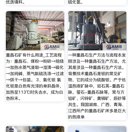
优质填料。
硫化氢。
重晶石矿有什么用途_工艺流程
一种重晶石生产方法与流程本发
为：重晶石、煤粉→粉碎→焙烧
明涉及一种重晶石生产方法，尤
→加热水蒸气浸取→澄清→碳化
其是涉及一种重晶石生产方法。
→加纯碱、蒸气脱硫洗涤→过滤
背景技术重晶石是钡的常见矿
→烘干→包装。 3、氯化钡 氯
物，它的成分为硫酸钡。产于低
化钡是白色有光泽的单斜晶体，
温热液矿脉中，如石英-重晶石
加热至113℃时失去水，成为白
脉，萤石-重晶石脉等，常与方
色粉末。
铅矿、闪锌矿、黄铜矿、辰砂等
共生。我国湖南、广西、青海、
江西所产的重晶石矿床多是巨大
的热液单