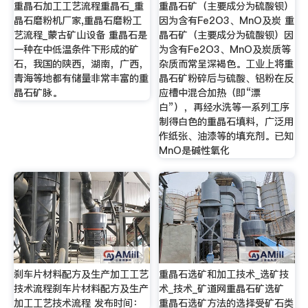
重晶石加工工艺流程重晶石_重
重晶石矿（主要成分为硫酸钡）
晶石磨粉机厂家,重晶石磨粉工
因为含有Fe2O3、MnO及炭 重
艺流程_蒙古矿山设备 重晶石是
晶石矿（主要成分为硫酸钡）因
一种在中低温条件下形成的矿
为含有Fe2O3、MnO及炭质等
石，我国的陕西，湖南，广西，
杂质而常呈深褐色。工业上将重
青海等地都有储量非常丰富的重
晶石矿粉碎后与硫酸、铝粉在反
晶石矿脉。
应槽中混合加热（即“漂
白”），再经水洗等一系列工序
制得白色的重晶石填料，广泛用
作纸张、油漆等的填充剂。已知
MnO是碱性氧化
刹车片材料配方及生产加工工艺
重晶石选矿和加工技术_选矿技
技术流程刹车片材料配方及生产
术_技术_矿道网重晶石矿选矿
加工工艺技术流程 发布时间：
重晶石选矿方法的选择受矿石类