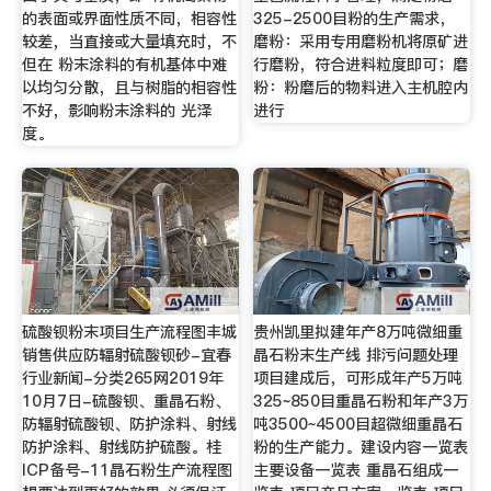
的表面或界面性质不同，相容性
325-2500目粉的生产需求，
较差，当直接或大量填充时，不
磨粉：采用专用磨粉机将原矿进
但在 粉末涂料的有机基体中难
行磨粉，符合进料粒度即可；磨
以均匀分散，且与树脂的相容性
粉：粉磨后的物料进入主机腔内
不好，影响粉末涂料的 光泽
进行
度。
硫酸钡粉末项目生产流程图丰城
贵州凯里拟建年产8万吨微细重
销售供应防辐射硫酸钡砂-宜春
晶石粉末生产线 排污问题处理
行业新闻-分类265网2019年
项目建成后，可形成年产5万吨
10月7日-硫酸钡、重晶石粉、
325~850目重晶石粉和年产3万
防辐射硫酸钡、防护涂料、射线
吨3500~4500目超微细重晶石
防护涂料、射线防护硫酸。桂
粉的生产能力。建设内容一览表
ICP备号-11晶石粉生产流程图
主要设备一览表 重晶石组成一