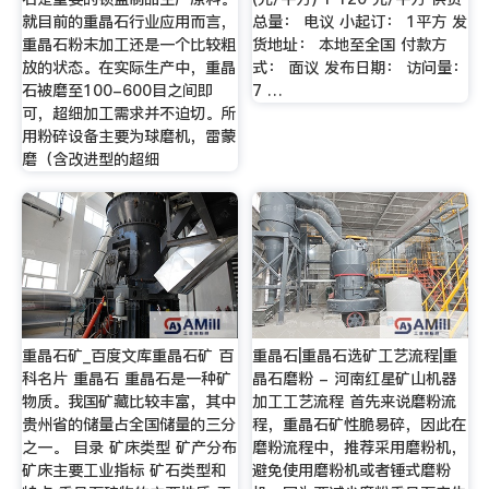
就目前的重晶石行业应用而言，
总量： 电议 小起订： 1平方 发
重晶石粉末加工还是一个比较粗
货地址： 本地至全国 付款方
放的状态。在实际生产中，重晶
式： 面议 发布日期： 访问量：
石被磨至100-600目之间即
7 …
可，超细加工需求并不迫切。所
用粉碎设备主要为球磨机，雷蒙
磨（含改进型的超细
重晶石矿_百度文库重晶石矿 百
重晶石|重晶石选矿工艺流程|重
科名片 重晶石 重晶石是一种矿
晶石磨粉 - 河南红星矿山机器
物质。我国矿藏比较丰富，其中
加工工艺流程 首先来说磨粉流
贵州省的储量占全国储量的三分
程，重晶石矿性脆易碎，因此在
之一。 目录 矿床类型 矿产分布
磨粉流程中，推荐采用磨粉机，
矿床主要工业指标 矿石类型和
避免使用磨粉机或者锤式磨粉