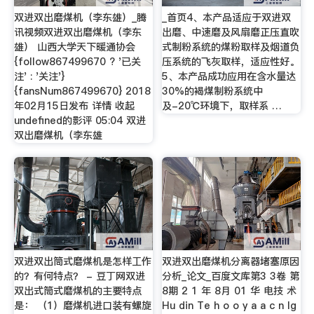
双进双出磨煤机（李东雄）_腾
_首页4、本产品适应于双进双
讯视频双进双出磨煤机（李东
出磨、中速磨及风扇磨正压直吹
雄） 山西大学天下暖通协会
式制粉系统的煤粉取样及烟道负
{follow867499670 ? '已关
压系统的飞灰取样，适应性好。
注' : '关注'}
5、本产品成功应用在含水量达
{fansNum867499670} 2018
30%的褐煤制粉系统中
年02月15日发布 详情 收起
及-20℃环境下，取样系 …
undefined的影评 05:04 双进
双出磨煤机（李东雄
双进双出筒式磨煤机是怎样工作
双进双出磨煤机分离器堵塞原因
的？有何特点？ - 豆丁网双进
分析_论文_百度文库第3 3卷 第
双出式筒式磨煤机的主要特点
8期 2 1 年 8月 01 华 电技 术
是： （1）磨煤机进口装有螺旋
Hu din Te h o o y a a c n lg