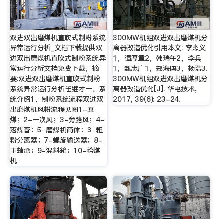
双进双出磨煤机直吹式制粉系统
300MW机组双进双出磨煤机分
异常运行分析_文档下载提供双
离器改造优化引用本文: 李杰义
进双出磨煤机直吹式制粉系统异
1，谭厚章2，韩瑞午2，李兵
常运行分析文档免费下载，摘
1，甄志广1，郑海国3，杨浩3.
要:双进双出磨煤机直吹式制粉
300MW机组双进双出磨煤机分
系统异常运行分析任继才一、系
离器改造优化[J]. 华电技术,
统介绍1、制粉系统流程双进双
2017, 39(6): 23-24.
出磨煤机风粉流程见图1-原
煤；2-一次风；3-旁路风；4-
落煤管；5-磨煤机筒体；6-粗
粉分离器；7-螺旋输送器；8-
主轴承；9-混料箱；10-给煤
机