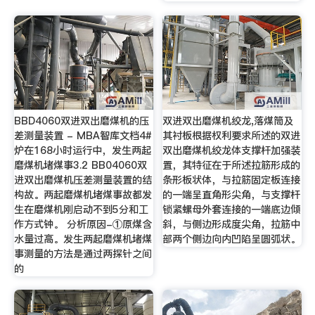
BBD4060双进双出磨煤机的压
双进双出磨煤机绞龙,落煤筒及
差测量装置 - MBA智库文档4#
其衬板根据权利要求所述的双进
炉在168小时运行中，发生两起
双出磨煤机绞龙体支撑杆加强装
磨煤机堵煤事3.2 BB04060双
置，其特征在于所述拉筋形成的
进双出磨煤机压差测量装置的结
条形板状体，与拉筋固定板连接
构故。两起磨煤机堵煤事故都发
的一端呈直角形尖角，与支撑杆
生在磨煤机刚启动不到5分和工
锁紧螺母外套连接的一端底边倾
作方式钟。 分析原因-①原煤含
斜，与侧边形成度尖角，拉筋中
水量过高。发生两起磨煤机堵煤
部两个侧边向内凹陷呈圆弧状。
事测量的方法是通过两探针之间
的