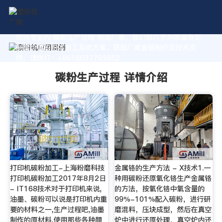
作为专业的 碳粉生产过程 制造厂家，我们致力于为您量身定
制高价值的粉体加工系统方案。获取厂家直销报价及技术支
持，请拨打：+8618037793862
碳粉生产过程 详情介绍
打印机碳粉加工-上海粉磨科技
金属铬的生产方法 - X技术1.一
打印机碳粉加工2017年8月2日
种用碳粉还原氧化铬生产金属铬
- IT168技术对于打印机来说,
的方法，按氧化铬中氧含量的
油墨、碳粉可以说是打印机内重
99％-101％配入碳粉，进行研
要的材料之一,生产过程吧,油墨
磨混料，压块成型，然后在真空
制作的原材料,使用那些各种颜
炉中进行还原处理，真空炉内还