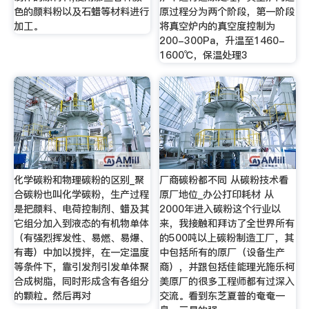
色的颜料粉以及石蜡等材料进行
原过程分为两个阶段，第一阶段
加工。
将真空炉内的真空度控制为
200-300Pa，升温至1460-
1600℃，保温处理3
化学碳粉和物理碳粉的区别_聚
厂商碳粉都不同 从碳粉技术看
合碳粉也叫化学碳粉，生产过程
原厂地位_办公打印耗材 从
是把颜料、电荷控制剂、蜡及其
2000年进入碳粉这个行业以
它组分加入到液态的有机物单体
来，我接触和拜访了全世界所有
（有强烈挥发性、易燃、易爆、
的500吨以上碳粉制造工厂，其
有毒）中加以搅拌，在一定温度
中包括所有的原厂（设备生产
等条件下，靠引发剂引发单体聚
商），并跟包括佳能理光施乐柯
合成树脂，同时形成含有各组分
美原厂的很多工程师都有过深入
的颗粒。然后再对
交流。看到东芝夏普的奄奄一