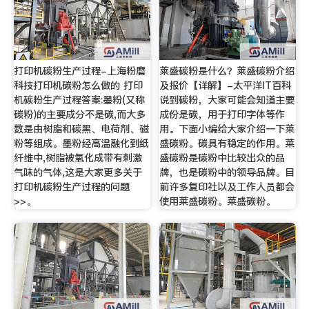
打印机碳粉生产过程-上海粉磨
莱盛碳粉是什么？莱盛碳粉介绍
科技打印机碳粉怎么做的 打印
及报价【详解】-太平洋IT百科
机碳粉生产过程答案:墨粉(又称
说到碳粉，大家可能会知道主要
碳粉)的主要成分不是碳,而大多
成份是碳，用于打印字体等作
数是由树脂和碳黑、电荷剂、磁
用。下面小编给大家介绍一下莱
粉等组成。墨粉经高温融化到纸
盛碳粉。碳具有稳定的作用。莱
纤维中,树脂被氧化成带有刺激
盛碳粉是碳粉中比较出众的品
气味的气体,这是大家更多关于
牌，也是碳粉中的领导品牌。目
打印机碳粉生产过程的问题
前许多复印社以及工作人员都会
>>。
使用莱盛碳粉。莱盛碳粉。