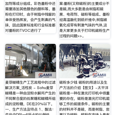
加剂等成分组成。彩色墨粉中还
案:墨粉(又称碳粉)的主要成分不
需要添加其他颜色的颜料等。墨
是碳,而大多数是由树脂和碳
粉在打印时，由于树脂中残留的
黑、电荷剂、磁粉等组成。墨粉
单体受热挥发，会产生刺鼻的气
经高温融化到纸纤维中,树脂被
味，因此国家标准和行业标准都
氧化成带有刺激气味的气体,这
对墨粉的TVOC进行了
是大家更多关于打印机碳粉生产
过程的问题>>。
麦芽糊精生产工艺流程中的过滤
碳粉多少钱 碳粉的用途以及生
解决方案_活性炭 - Sohu麦芽
产方法的介绍【图文】-太平洋
糊精是一种由淀粉水解所产生的
碳粉是一种在激光打印机中很重
不同聚合度的低聚糖和糊精所组
要的存在，碳粉是激光打印机能
成的淀粉糖，DE在20％以下。
够工作的前提条件。碳粉的主要
一、生产方法及特点 1、酸法：
的材料并不是碳，而是树脂、炭
产品中DPI一6所占的比例低，
黑以及磁粉。碳粉在市场上是有