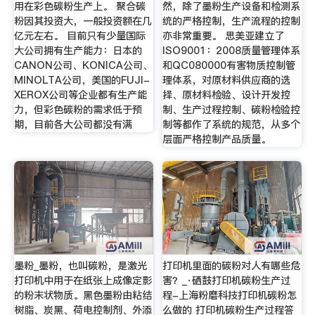
用在彩色碳粉生产上。 聚合碳
然，除了墨粉生产设备和检测系
粉因其投资大，一般投资额在几
统的严格控制，生产流程的控制
亿元左右。 目前只有少量国际
亦非常重要。 思美亚建立了
大公司拥有生产能力：日本的
ISO9001：2008质量管理体系
CANON公司、KONICA公司、
和QC080000有害物质控制管
MINOLTA公司，美国的FUJI-
理体系，对原材料供应商的选
XEROX公司等企业都有生产能
择、原材料检验、设计开发控
力，但彩色碳粉的需求低于预
制、生产过程控制、碳粉检验控
期，目前各大公司都没有满
制等都作了系统的规范，从多个
层面严格控制产品质量。
墨粉_墨粉，也叫碳粉，是激光
打印机里面的碳粉对人有哪些危
打印机中用于在纸张上成像定影
害？_·硒鼓打印机碳粉生产过
的粉末状物质。黑色墨粉由粘结
程-上海粉磨科技打印机碳粉怎
树脂、炭黑、荷电控制剂、外添
么做的 打印机碳粉生产过程答