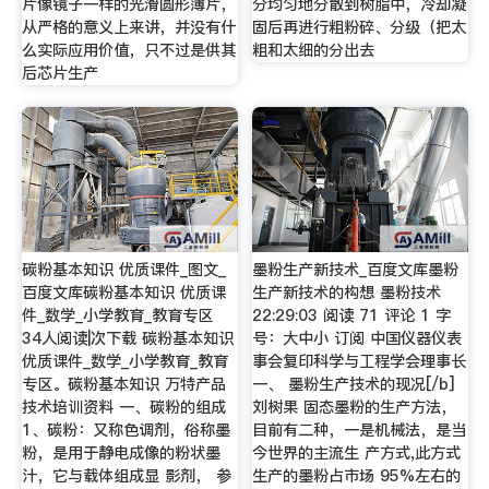
片像镜子一样的光滑圆形薄片，
分均匀地分散到树脂中，冷却凝
从严格的意义上来讲，并没有什
固后再进行粗粉碎、分级（把太
么实际应用价值，只不过是供其
粗和太细的分出去
后芯片生产
碳粉基本知识 优质课件_图文_
墨粉生产新技术_百度文库墨粉
百度文库碳粉基本知识 优质课
生产新技术的构想 墨粉技术
件_数学_小学教育_教育专区
22:29:03 阅读 71 评论 1 字
34人阅读|次下载 碳粉基本知识
号：大中小 订阅 中国仪器仪表
优质课件_数学_小学教育_教育
事会复印科学与工程学会理事长
专区。碳粉基本知识 万特产品
一、 墨粉生产技术的现况[/b]
技术培训资料 一、碳粉的组成
刘树果 固态墨粉的生产方法，
1、碳粉：又称色调剂，俗称墨
目前有二种，一是机械法，是当
粉，是用于静电成像的粉状墨
今世界的主流生 产方式,此方式
汁，它与载体组成显 影剂， 参
生产的墨粉占市场 95%左右的