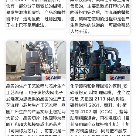
含有一部分分子链较长的糊精，
售卖的，主要是激光打印机内置
易发生混浊和凝结，产品溶解性
的碳粉用完之后，而流通的替换
能不好，透明度低，过滤困难，
装。碳粉在使用的过程中是会产
工业上已不采用此法。
生刺激性的味道的，可能会引起
人的不适。
晶圆的生产工艺流程与芯片生产
化学碳粉和物理碳粉的区别_粉
工艺流程 - 电子发烧友网电子
碎碳粉又 叫物 理碳粉， 生产过
发烧友为您提供的晶圆的生产工
程是 先把固 2113 体的树脂、
艺流程与芯片生产工艺流程，晶
磁性材料 5261、颜料、电 荷
圆厂所生产的产品实际上包括两
控制 4102 剂（CCA）、蜡等
大部分：晶圆切片（也简称为晶
助剂粗略混合，再在混炼机（目
圆）和超大规模集成电路芯片
前多用同向双螺杆挤出机）上加
（可简称为芯片）。前者只是一
热,将树脂融化，同时把不融成