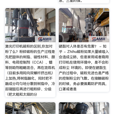
息，三星的强。
激光打印机碳粉的区别,你加对
硒鼓对人体是否有危害？ - 知
粉了么？粉碎碳粉的生产过程是
乎 - Zhihu碳粉如果大量被吸入
先把固体的树脂、磁性材料、颜
会造成尘肺，但是家用或者商用
料、电荷控制剂（CCA）、蜡
打印机在使用环境中，是不会形
等到助剂粗略混合，再在混炼机
成粉尘 环境的。即使在硒鼓生
（目前多用同向双螺杆挤出机）
产的过程中，碳粉充进也是严格
上加热,将树脂融化，同时把不
的控制粉尘的飞散。在接触碳粉
融成分均匀地分散到树脂中，冷
的时候，务必要佩戴防护用具，
却凝固后再进行粗粉碎、分级
口罩或者是
（把太粗和太细的分