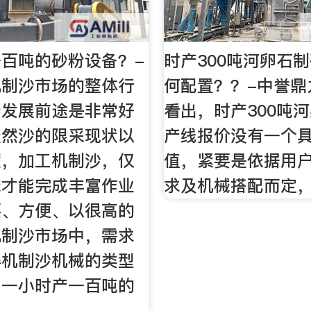
百吨的砂粉设备？-
时产300吨河卵石
机制沙市场的整体行
何配置？？-中誉鼎
资发展前途是非常好
看出，时产300吨
天然沙的限采现状以
产线报价没有一个
度，加工机制沙，仅
值，紧要是依据用
械才能完成丰富作业
求及机械搭配而定
要、方便、以很高的
机制沙市场中，需求
得机制沙机械的类型
，一小时产一百吨的