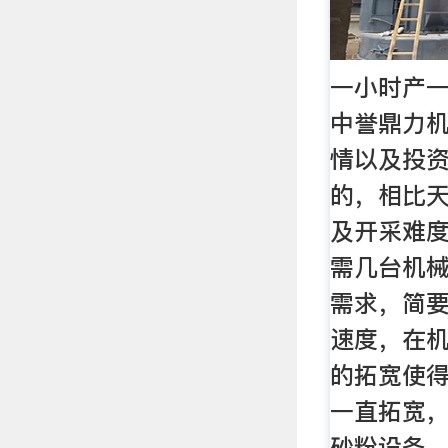
一小时产一
中誉鼎力
情以及投
的，相比
及开采难
需几台机
需求，简
速度，在
的拓宽使
一直拓宽
砂粉设备