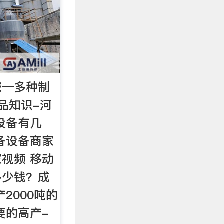
械—多种制
品知识-河
设备有几
备设备商家
视频 移动
多少钱？成
2000吨的
要的高产-