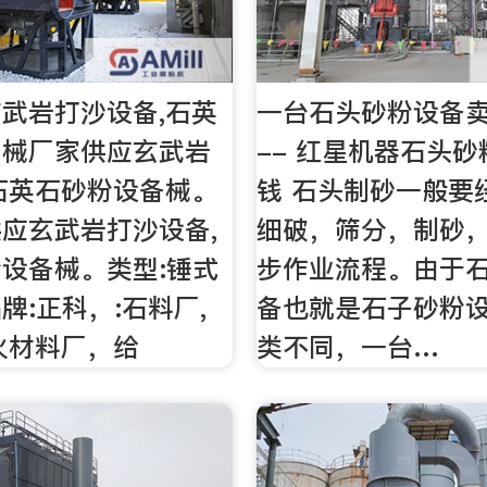
武岩打沙设备,石英
一台石头砂粉设备
备械厂家供应玄武岩
-- 红星机器石头
石英石砂粉设备械。
钱 石头制砂一般要
应玄武岩打沙设备,
细破，筛分，制砂
设备械。类型:锤式
步作业流程。由于
牌:正科，:石料厂,
备也就是石子砂粉
火材料厂，给
类不同，一台…