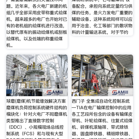
题。近年来，各火电厂新建的机
备配合，承担向系统定量均匀供
组几乎全部采用皮带称重式给煤
煤的任务，是火力发电厂重要的
机，越来越多的电厂也开始对已
辅助设备。这种系统同样可以应
有的老机组的给煤机进行改造，
用于冶金、化工等部门的散状物
以替代原有的振动给煤机或刮板
料的计量输送系统，对于节约
给煤机，以及低端的称重给煤
机。
球磨(磨煤)机节能增效解决方案
西门子 全集成自动化控制系统
磨煤机负荷控制系统硬件结构的
―TIA在电厂输煤控制中的应用
模块化：针对火电厂不同磨煤机
各工艺段所包含的设备有输煤皮
类型推出了直接数字控制
带机、叶轮给煤机、往复式给煤
（DDC）、小规模现场总线控
机、碎煤机滚轴筛、带式除铁
制系统（FCS）和与现有大型
器、圆盘除铁器、精细除铁器、