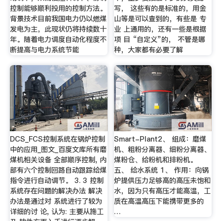
控制能够顺利投用的控制方法。
写， 这些有的是标准的，用金
背景技术目前我国电力仍以燃煤
山等是可以查到的，有些是 专
发电为主，此现状仍将持续数十
业 上通用的，还有一些是根据
年。随着电力调度自动化程度不
项 目 “自定义”的， 不管是哪
断提高与电力系统节能
种，大家都有必要了解
DCS_FCS控制系统在锅炉控制
Smart-Plant2、 组成：磨煤
中的应用_图文_百度文库所有磨
机、粗粉分离器、细粉分离器、
煤机相关设备 全部顺序控制, 内
煤粉仓、给粉机和排粉机。
部有六个控制回路自动跟踪给煤
五、 给水系统 1、 作用：向锅
指令进行自动调节。 3. 3 控制
炉提供压力足够高的高压未饱和
系统存在问题的解决办法 解决
水，因为只有高压才能高温，工
办法是通过对 系统进行了较为
质在高温高压下能携带更多的
详细的讨 论, 认为: 主要从施工
…