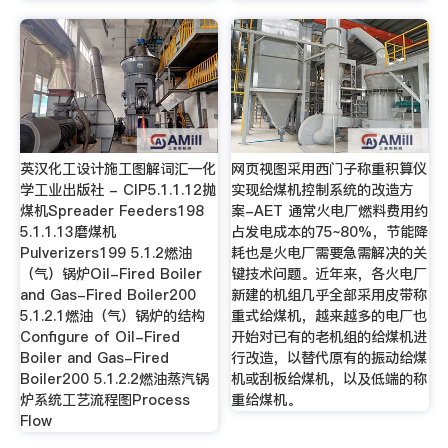
英汉化工设计施工图解词汇—化
网页视图采用西门子称重积算仪
学工业出版社 - CIP5.1.1.12抛
实现给煤机控制系统的改造方
煤机Spreader Feeders198
案-AET 通常火电厂燃料费用约
5.1.1.13磨煤机
占发电成本的75~80%，节能降
Pulverizers199 5.1.2燃油
耗也是火电厂需要急需解决的关
（气）锅炉Oil-Fired Boiler
键技术问题。近年来，各火电厂
and Gas-Fired Boiler200
新建的机组几乎全部采用皮带称
5.1.2.1燃油（气）锅炉的结构
重式给煤机，越来越多的电厂也
Configure of Oil-Fired
开始对已有的老机组的给煤机进
Boiler and Gas-Fired
行改造，以替代原有的振动给煤
Boiler200 5.1.2.2燃油蒸汽锅
机或刮板给煤机，以及低端的称
炉系统工艺流程图Process
重给煤机。
Flow