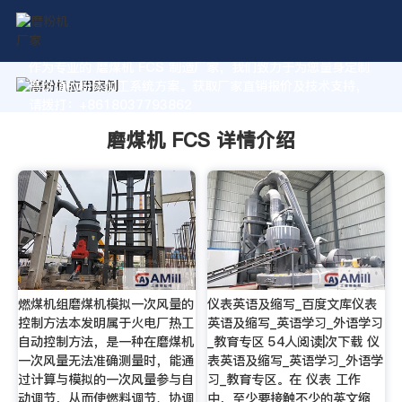
作为专业的 磨煤机 FCS 制造厂家，我们致力于为您量身定制
高价值的粉体加工系统方案。获取厂家直销报价及技术支持，
请拨打：+8618037793862
磨煤机 FCS 详情介绍
燃煤机组磨煤机模拟一次风量的
仪表英语及缩写_百度文库仪表
控制方法本发明属于火电厂热工
英语及缩写_英语学习_外语学习
自动控制方法，是一种在磨煤机
_教育专区 54人阅读|次下载 仪
一次风量无法准确测量时，能通
表英语及缩写_英语学习_外语学
过计算与模拟的一次风量参与自
习_教育专区。在 仪表 工作
动调节，从而使燃料调节、协调
中，至少要接触不少的英文缩