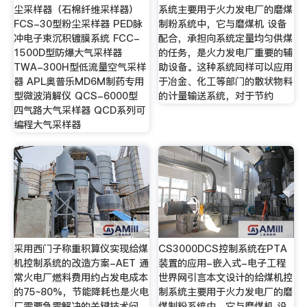
尘采样器（石棉纤维采样器）
系统主要用于火力发电厂的磨煤
FCS-30型粉尘采样器 PED脉
制粉系统中，它与磨煤机 设备
冲电子束沉积镀膜系统 FCC-
配合，承担向系统定量均匀供煤
1500D型防爆大气采样器
的任务，是火力发电厂重要的辅
TWA-300H型低流量空气采样
助设备。这种系统同样可以应用
器 APL奥普乐MD6M制药专用
于冶金、化工等部门的散状物料
型微波消解仪 QCS-6000型
的计量输送系统，对于节约
四气路大气采样器 QCD系列可
编程大气采样器
采用西门子称重积算仪实现给煤
CS3000DCS控制系统在PTA
机控制系统的改造方案-AET 通
装置的应用-嵌入式-电子工程
常火电厂燃料费用约占发电成本
世界网引言本文设计的给煤机控
的75~80%，节能降耗也是火电
制系统主要用于火力发电厂的磨
厂需要急需解决的关键技术问
煤制粉系统中，它与磨煤机 设