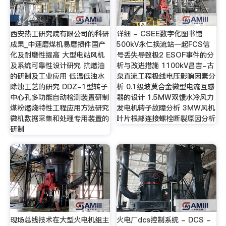
西安热工研究院有限公司的科研
详细 - CSEE数字化图书馆
成果_中速磨煤机易磨损件国产
500kV永仁换流站一起FCS信
化及耐磨性提高 大型电站风机
号丢失导致极2 ESOF事件的分
及系统可靠性设计研究 抗燃油
析与改进措施 1100kV昌吉-古
的研制及工业应用 低温低浊水
泉直流工程极线电压影响因素分
除浊工艺的研究 DDZ-1型转子
析 0.1级坡莫合金微型电流互感
中心孔多功能自动检测装置研制
器的设计 1.5MW双馈水冷风力
煤粉燃烧特性工程应用方法研究
发电机转子故障分析 3MW风机
微机数据采集和处理专用装置的
叶片根部连接螺栓断裂原因分析
研制
现场总线技术在大型火电机组主
火电厂dcs控制系统 - DCS -