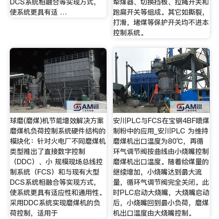
DCS系统相融合等实现方式，
犁煤器、切换挡板、拉绳开关和
使系统更具有适 …
跑扁开关等组成。其它如撕裂，
打滑，堵煤等保护开关均不进本
控制系统。
球磨(磨煤)机节能增效解决方案
安川PLC与FCS在宝钢4BF喷煤
磨煤机负荷控制系统硬件结构的
制粉中的应用_安川PLC 为维持
模块化：针对火电厂不同磨煤机
磨煤机出口温度为80℃，再循
类型推出了直接数字控制
环气调节阀按曲线由小烧嘴控制
（DDC）、小 规模现场总线控
磨煤机出口温度。随着给煤量的
制系统（FCS）和与现有大型
继续增加，小烧嘴达到最大流
DCS系统相融合等实现方式，
量，循环气调节阀完全关闭。此
使系统更具有适应性和通用性。
时PLC启动大烧嘴，大烧嘴启动
采用DDC系统实现磨煤机的负
后，小烧嘴回到最小负荷，磨煤
荷控制，适用于
机出口温度由大烧嘴控制。