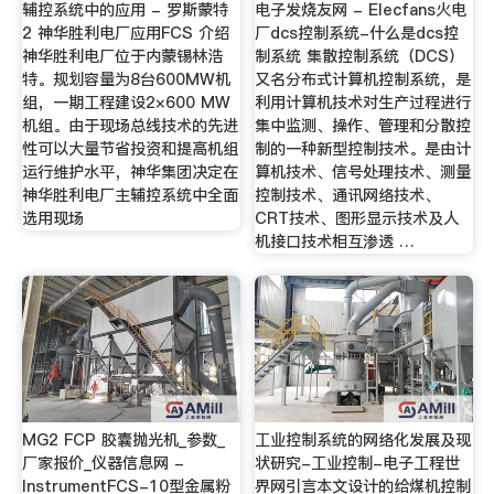
辅控系统中的应用 - 罗斯蒙特
电子发烧友网 - Elecfans火电
2 神华胜利电厂应用FCS 介绍
厂dcs控制系统-什么是dcs控
神华胜利电厂位于内蒙锡林浩
制系统 集散控制系统（DCS）
特。规划容量为8台600MW机
又名分布式计算机控制系统，是
组，一期工程建设2×600 MW
利用计算机技术对生产过程进行
机组。由于现场总线技术的先进
集中监测、操作、管理和分散控
性可以大量节省投资和提高机组
制的一种新型控制技术。是由计
运行维护水平，神华集团决定在
算机技术、信号处理技术、测量
神华胜利电厂主辅控系统中全面
控制技术、通讯网络技术、
选用现场
CRT技术、图形显示技术及人
机接口技术相互渗透 …
MG2 FCP 胶囊抛光机_参数_
工业控制系统的网络化发展及现
厂家报价_仪器信息网 -
状研究-工业控制-电子工程世
InstrumentFCS-10型金属粉
界网引言本文设计的给煤机控制