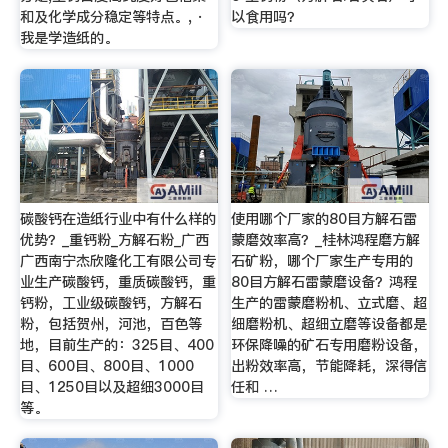
和及化学成分稳定等特点。, ·
以食用吗？
我是学造纸的。
碳酸钙在造纸行业中有什么样的
使用哪个厂家的80目方解石雷
优势？_重钙粉_方解石粉_广西
蒙磨效率高？_桂林鸿程磨方解
广西南宁杰欣隆化工有限公司专
石矿粉，哪个厂家生产专用的
业生产碳酸钙，重质碳酸钙，重
80目方解石雷蒙磨设备？鸿程
钙粉，工业级碳酸钙，方解石
生产的雷蒙磨粉机、立式磨、超
粉，包括贺州，河池，百色等
细磨粉机、超细立磨等设备都是
地，目前生产的：325目、400
环保降噪的矿石专用磨粉设备，
目、600目、800目、1000
出粉效率高，节能降耗，深得信
目、1250目以及超细3000目
任和 …
等。