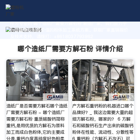
作为专业的 哪个造纸厂需要方解石粉 制造厂家，我们致力于
为您量身定制高价值的粉体加工系统方案。获取厂家直销报价
及技术支持，请拨打：+8618037793862
哪个造纸厂需要方解石粉 详情介绍
造纸厂是否需要方解石哪个造纸
产方解石重钙粉的机器进口哪个
厂需要方解石粉 - 哪个造纸厂
品牌好？_ 我这边需要大量的超
需要方解石粉 重质碳酸钙简称
细方解石粉，哪家的？ 6 方解
重钙,是用优质的方解石为原料
石和碳酸钙石生产出来的碳酸钙
加工而成白色粉体,它的主要成
粉体在性能、流动性、分散性等
分是,重钙白度高纯度好色相柔
6 重钙粉（方解石.石灰石）可