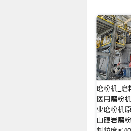
磨粉机_磨
医用磨粉
业磨粉机
山硬岩磨
料粒度≤4