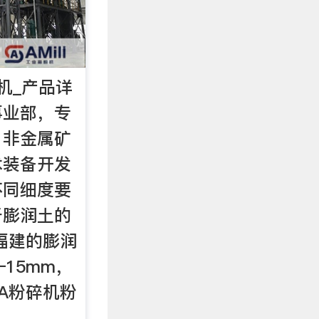
机_产品详
事业部，专
、非金属矿
术装备开发
不同细度要
于膨润土的
福建的膨润
15mm，
0A粉碎机粉