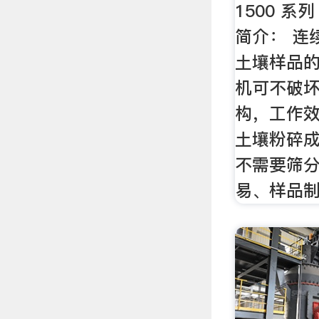
1500 系
简介： 连
土壤样品
机可不破
构，工作
土壤粉碎
不需要筛
易、样品