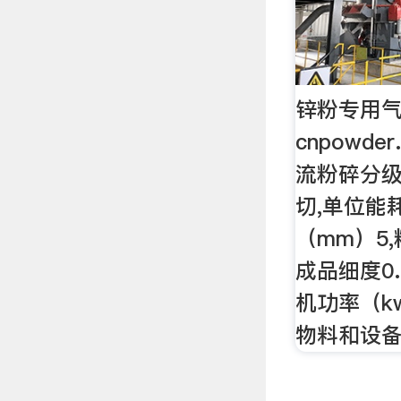
锌粉专用气
cnpowde
流粉碎分级
切,单位能耗
（mm）5
成品细度0.0
机功率（k
物料和设