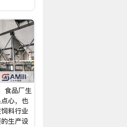
；食品厂生
果点心，也
在饲料行业
要的生产设