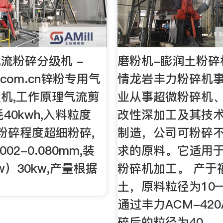
流粉碎分级机 -
磨粉机-膨润土粉碎
r.com.cn锌粉专用气
情龙岩丰力粉碎机
机,工作原理气流剪
业从事超微粉碎机
40kwh,入料粒度
改性深加工及其技
,粉碎程度超细粉碎,
制造，公司可粉碎
02-0.080mm,装
求的原料。它适用
w）30kw,产量根据
粉碎机加工。 产于
备
土，原料粒径为10—
通过丰力ACM-42
碎后的粒径为40