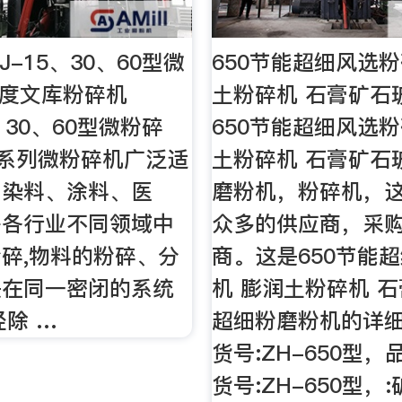
J-15、30、60型微
650节能超细风选粉
百度文库粉碎机
土粉碎机 石膏矿石
5、30、60型微粉碎
650节能超细风选粉
FJ系列微粉碎机广泛适
土粉碎机 石膏矿石
、染料、涂料、医
磨粉机，粉碎机，
等各行业不同领域中
众多的供应商，采
碎,物料的粉碎、分
商。这是650节能
是在同一密闭的系统
机 膨润土粉碎机 
经除 …
超细粉磨粉机的详
货号:ZH-650型，
货号:ZH-650型，