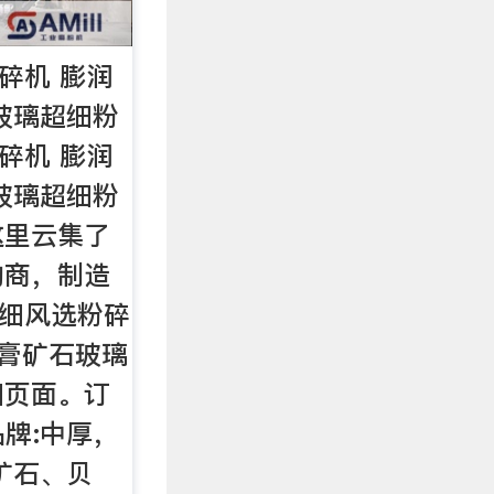
碎机 膨润
玻璃超细粉
碎机 膨润
玻璃超细粉
这里云集了
购商，制造
超细风选粉碎
石膏矿石玻璃
细页面。订
品牌:中厚，
:矿石、贝