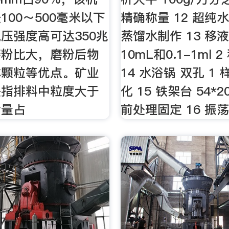
100～500毫米以下
精确称量 12 超纯水器
压强度高可达350兆
蒸馏水制作 13 移液
磨粉比大，磨粉后物
10mL和0.1-1ml 
体颗粒等优点。矿业
14 水浴锅 双孔 1
是指排料中粒度大于
化 15 铁架台 54*20
含量占
前处理固定 16 振荡