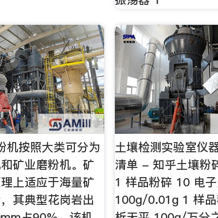
粉机按照大类可分为
土壤检测实验室仪
机和矿业磨粉机。矿
清单 - 知乎土壤粉碎
原理上适应于海量矿
1 样品粉碎 10 电
粉，其典型花岗岩出
100g/0.01g 1 样
0mm占90%，该机
析天平 100g/万分