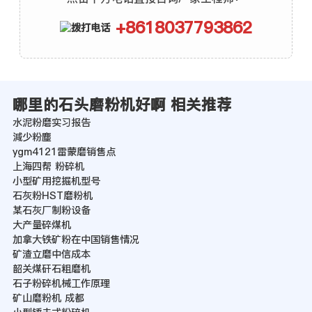
+8618037793862
哪里的石头磨粉机好啊 相关推荐
水泥粉磨实习报告
減少粉塵
ygm4121雷蒙磨销售点
上海四帮 粉碎机
小型矿用挖掘机型号
石灰粉HST磨粉机
某石灰厂制粉设备
大产量碎煤机
加拿大铁矿粉在中国销售情况
矿渣立磨中信成本
韶关煤矸石粗磨机
石子粉碎机械工作原理
矿山磨粉机 成都