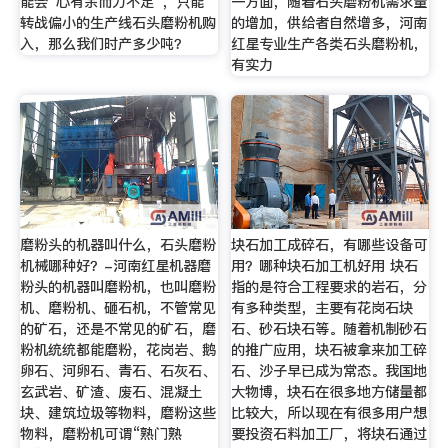
能会“心有余而力不足”，只能
一方面，随着石头磨粉机需求量
转战偏小的生产线石头磨粉机购
的增加，供给者自然增多，河南
入，那么我们时产多少吨？
红星专业生产各类石头磨粉机，
有实力
磨粉头的机器叫什么，石头磨粉
块石加工成碎石，有哪些设备可
机械哪种好？-河南红星机器磨
用？哪种块石加工机好用 块石
粉头的机器叫磨粉机，也叫磨粉
指的是符合工程要求的岩石，分
机、磨粉机、砸石机，不管常见
有多种类型，主要有花岗石块
的矿石，还是不常见的矿石，磨
石、砂石块石等。随着机制砂石
粉机统统都能磨粉，花岗岩、鹅
的推广应用，块石被拿来加工碎
卵石、河卵石、青石、石灰石、
石、沙子早已成为常态。我国地
玄武岩、矿渣、废石、混凝土
大物博，块石在很多地方储量都
块、建筑垃圾等物料，磨粉这些
比较大，所以现在有很多用户想
物料，磨粉机可谓“熟门熟
要投资石料加工厂，将块石通过