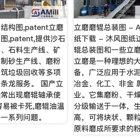
构图,patent立磨
立磨磨辊总装图 - A
,patent,提供沙石
纸下载 - 沐风图
备、石料生产线、矿
辊总装图和一些立
、制砂生产线、磨粉
立磨是一种理想的
建筑垃圾回收等多项
备，广泛应用于水
条龙服务。 国产立
冶金、化工、非金 
通常出现磨辊轴承使
业。它集磨粉、干
容易被卡死,磨辊油温
分级输送于一体，
等一系列问题。
高，可将块状、颗
原料磨成所要求的