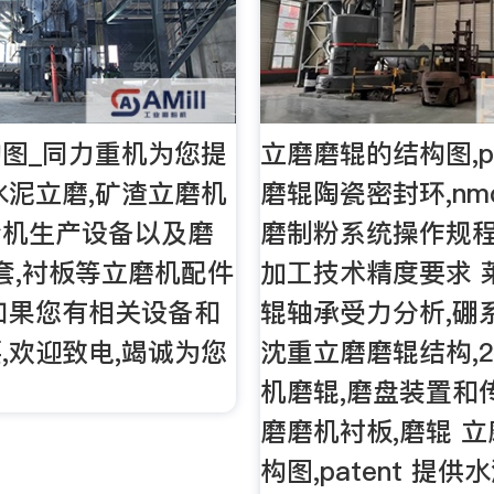
图_同力重机为您提
立磨磨辊的结构图,pa
水泥立磨,矿渣立磨机
磨辊陶瓷密封环,nmc
粉机生产设备以及磨
磨制粉系统操作规程
辊套,衬板等立磨机配件
加工技术精度要求 
如果您有相关设备和
辊轴承受力分析,硼
,欢迎致电,竭诚为您
沈重立磨磨辊结构,2
机磨辊,磨盘装置和
磨磨机衬板,磨辊 
构图,patent 提