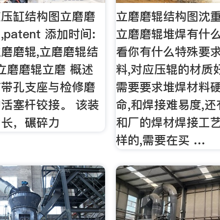
液压缸结构图立磨磨
立磨磨辊结构图沈重M
patent 添加时间:
立磨磨辊堆焊有什
磨磨辊,立磨磨辊结
看你有什么特殊要求
,立磨磨辊立磨 概述
料,对应压辊的材质
有带孔支座与检修磨
需要要求堆焊材料硬
活塞杆铰接。 该装
命,和焊接难易度,
命长，碾碎力
和厂的焊材焊接工
样的,需要在买 …