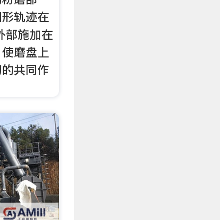
圆形轨迹在
外部施加在
，使磨盘上
切的共同作