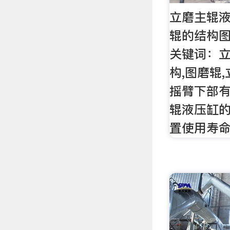
立磨主辊
辊的结构图,
关键词：立
构,图磨辊
摇臂下部
辊液压缸的
置使用寿