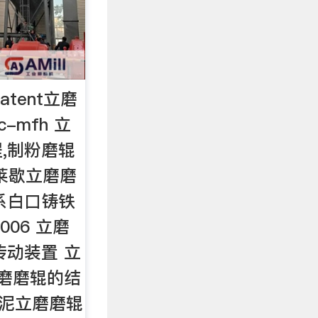
tent立磨
-mfh 立
,制粉磨辊
莱歇立磨磨
系白口铸铁
006 立磨
传动装置 立
立磨磨辊的结
供水泥立磨磨辊