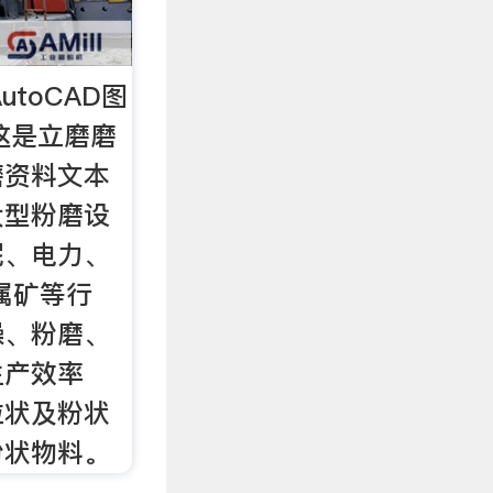
utoCAD图
纸这是立磨磨
磨资料文本
大型粉磨设
泥、电力、
属矿等行
燥、粉磨、
生产效率
粒状及粉状
粉状物料。