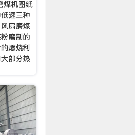
磨煤机图纸
中低速三种
、风扇磨煤
煤粉磨制的
粉的燃烧利
内大部分热