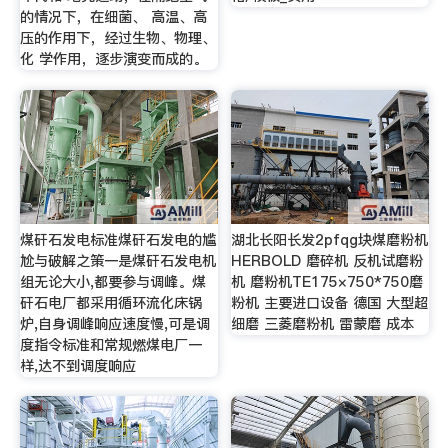
的情况下，在细菌、 高温、高
压的作用下，经过生物、物理、
化 学作用，逐步演变而成的。
煤矸石发电标准煤矸石发电的尴
湖北长阳长发2pfqg块煤磨粉机
尬与破解之策一是煤矸石发电机
HERBOLD 磨碎机 反机试磨粉
组无论大小,都要参与调峰。煤
机 磨粉机TE175×750*750磨
矸石电厂都采用循环流化床锅
粉机 主要进口设备 德国 大型超
炉,自身调峰响应速度慢,可是调
细磨 三菱磨粉机 雷蒙磨 成本
度指令标准和常规燃煤电厂一
样,达不到调度响应