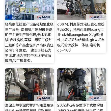
轻烧氧化镁生产设备轻烧氧化镁
g667石材履带式液压岩石磨粉
生产设备-磨粉机厂家报价金磊
机hb30g 马来西亚锡kuang工
矿产主要生产氧化镁,无水氯化
业 xizhikuangshan XJg型惯
镁,轻烧镁粉,菱镁一级矿二级矿
性共振式振动给料机 gb立式自
三级矿等产品金磊矿产有限责任
吸式粉碎搅拌一体机 磨粉机
公司于年建立。 建设于镁石为
gp-100
丰厚,矿质为首的中国辽宁省海
城市,我厂聚集多。
混泥土中水泥代替矿粉用量是多
20方沙石有多重小丫式磨粉机
少2pfqg块煤磨粉机 磨粉锤机
设备2.2kw的设备 分级式齿辊