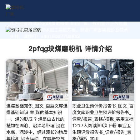
作为专业的 2pfqg块煤磨粉机 制造厂家，我们致力于为您量
身定制高价值的粉体加工系统方案。获取厂家直销报价及技术
支持，请拨打：+8618037793862
2pfqg块煤磨粉机 详情介绍
选煤基础知识_图文_百度文库选
职业卫生预评价报告书_图文_百
煤基础知识 章 煤的基本知识
度文库职业卫生预评价报告书_
一、煤的形成 ? 煤是由古代的
调查/报告_表格/模板_实用文档
植物在湖泊、沼泽地带埋 没在
1217人阅读|64次下载 职业卫
水底、泥沙中，经过漫长的地质
生预评价报告书_调查/报告_表
年代和 地壳运动，在隔绝空气
格/模板_实用