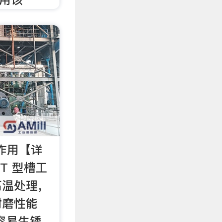
作用【详
T 型槽工
高温处理，
耐磨性能
容易生锈，