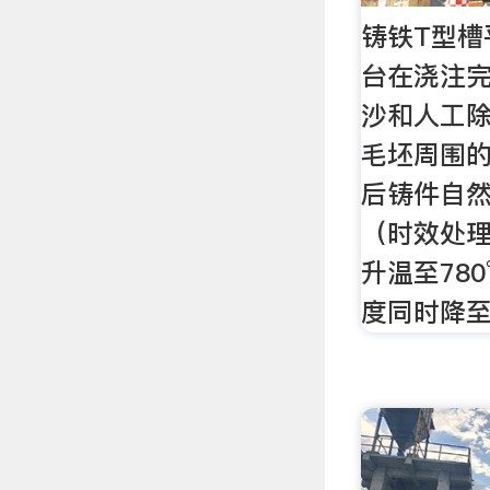
铸铁T型槽
台在浇注
沙和人工
毛坯周围
后铸件自
（时效处
升温至78
度同时降至