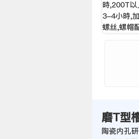
時,200
3-4小時,
螺丝,螺帽
磨T型
陶瓷内孔研