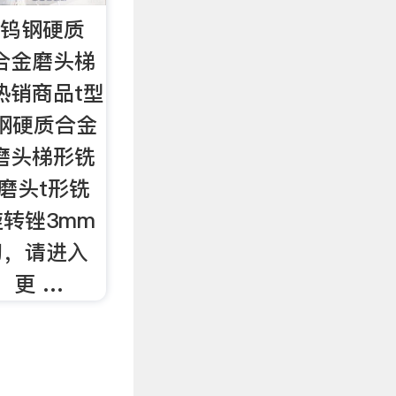
刀钨钢硬质
合金磨头梯
热销商品t型
钢硬质合金
磨头梯形铣
磨头t形铣
转锉3mm
刀，请进入
，更 …