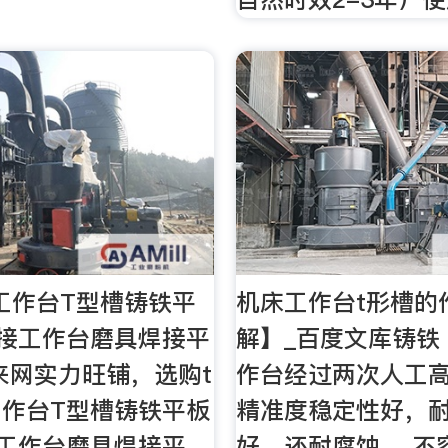
工作台T型槽铸铁平
机床工作台t形槽的
接工作台磨具焊接平
解】_百度文库铸铁 
来网实力旺铺，选购t
作台经过两次人工
作台T型槽铸铁平板
精准度稳定性好，
工作台磨具焊接平
好，还耐腐蚀， 不