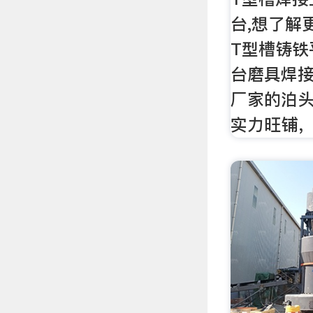
台,想了解
T型槽铸铁
台磨具焊
厂家的泊
实力旺铺