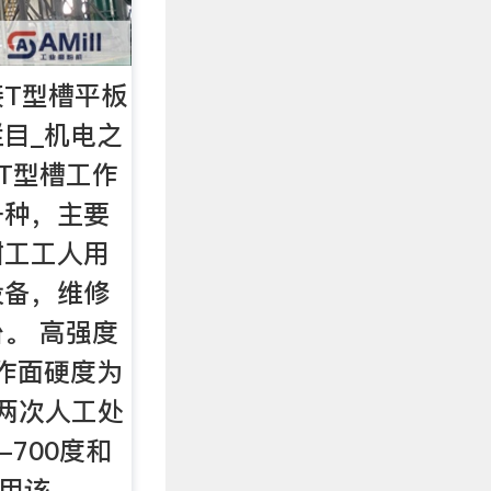
接T型槽平板
栏目_机电之
T型槽工作
一种，主要
钳工工人用
设备，维修
。 高强度
工作面硬度为
过两次人工处
-700度和
使用该