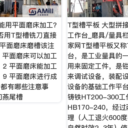
能用平面磨床加工？
T型槽平板 大型拼
能否用T型槽铣刀直接
工作台_磨具/量具
9 平面磨床磨槽该注
家网T型槽平板又称
1 平面磨床可以加工
台，是工业量具的
 2 平面磨床能加工
用来固定工件，是
 9 平面磨床进行成
来调试设备，装配
工都有哪些注意事
设备的基础工作平台
请问燕尾槽
铸铁HT200-300
HB170-240，经
理（人工退火600度
自然时效2-3年）