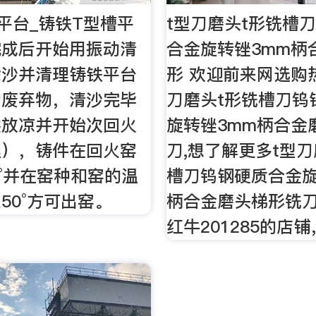
平台_铸铁T型槽平
t型刀磨头t形铣槽
完成后开始用振动清
合金旋转锉3mm柄
除沙并清理铸铁平台
形 欢迎前来网选购
的废弃物，清沙完毕
刀磨头t形铣槽刀钨
然放凉并开始次回火
旋转锉3mm柄合金
理），铸件在回火窑
刀,想了解更多t型刀
0°并在窑种和窑的温
槽刀钨钢硬质合金旋
50°方可出窑。
柄合金磨头梯形铣
红牛201285的店铺